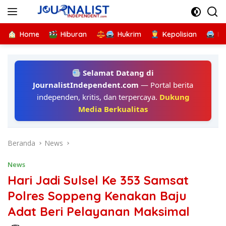
Langsung
ke
konten
Home
Hiburan
Hukrim
Kepolisian
Kr
Selamat Datang di
JournalistIndependent.com
— Portal berita
independen, kritis, dan terpercaya.
Dukung
Media Berkualitas
Beranda
News
News
Hari Jadi Sulsel Ke 353 Samsat
Polres Soppeng Kenakan Baju
Adat Beri Pelayanan Maksimal