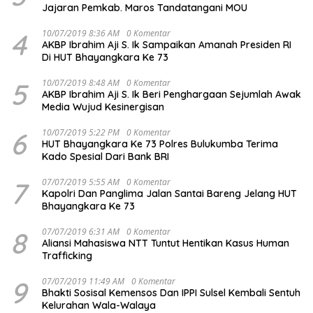
Jajaran Pemkab. Maros Tandatangani MOU
4
10/07/2019 8:36 AM
0 Komentar
AKBP Ibrahim Aji S. Ik Sampaikan Amanah Presiden RI
Di HUT Bhayangkara Ke 73
5
10/07/2019 8:48 AM
0 Komentar
AKBP Ibrahim Aji S. Ik Beri Penghargaan Sejumlah Awak
Media Wujud Kesinergisan
6
10/07/2019 5:22 PM
0 Komentar
HUT Bhayangkara Ke 73 Polres Bulukumba Terima
Kado Spesial Dari Bank BRI
7
07/07/2019 5:55 AM
0 Komentar
Kapolri Dan Panglima Jalan Santai Bareng Jelang HUT
Bhayangkara Ke 73
8
07/07/2019 6:31 AM
0 Komentar
Aliansi Mahasiswa NTT Tuntut Hentikan Kasus Human
Trafficking
9
07/07/2019 11:49 AM
0 Komentar
Bhakti Sosisal Kemensos Dan IPPI Sulsel Kembali Sentuh
Kelurahan Wala-Walaya