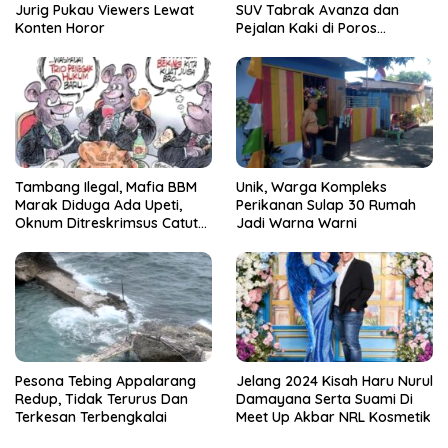
Jurig Pukau Viewers Lewat
SUV Tabrak Avanza dan
Konten Horor
Pejalan Kaki di Poros
Pallangga Gowa
Tambang Ilegal, Mafia BBM
Unik, Warga Kompleks
Marak Diduga Ada Upeti,
Perikanan Sulap 30 Rumah
Oknum Ditreskrimsus Catut
Jadi Warna Warni
Nama Kapolda Sulsel
Pesona Tebing Appalarang
Jelang 2024 Kisah Haru Nurul
Redup, Tidak Terurus Dan
Damayana Serta Suami Di
Terkesan Terbengkalai
Meet Up Akbar NRL Kosmetik