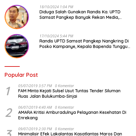
18/10/2024 1:04 PM
Diduga Salah Gunakan Randis Ka. UPTD
Samsat Pangkep Banyak Rekan Media,
Kepala Bapenda Ditantang Copot !
17/10/2024 5:44 PM
Randis UPTD Samsat Pangkep Nangkring Di
Posko Kampanye, Kepala Bapenda Tunggu
Reaksi Bawaslu
Popular Post
1
05/07/2019 3:57 PM
0 Komentar
FAM Minta Kejati Sulsel Usut Tuntas Tender Siluman
Ruas Jalan Bulukumba-Sinjai
2
06/07/2019 4:40 AM
0 Komentar
AMARA Kritisi Amburadulnya Pelayanan Kesehatan Di
Enrekang
3
09/07/2019 2:30 PM
0 Komentar
Minimalisir Efek Lakalantas Kasatlantas Maros Dan