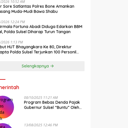
7/2026 10:52 AM
r Sore Satlantas Polres Bone Amankan
asang Muda-Mudi Bawa Shabu
7/2026 12:24 PM
irmala Fortuna Abadi Diduga Edarkan BBM
gal, Polda Sulsel Diharap Turun Tangan
6/2026 1:13 PM
ut HUT Bhayangkara Ke 80, Direktur
pta Polda Sulsel Terjunkan 100 Personil
ih-Bersih Pasar Maros
Selengkapnya
erintah
08/10/2025 11:21 AM
Program Bebas Denda Pajak
Gubernur Sulsel “Buntu” Oleh
Sistem Bapenda Provinsi
13/08/2025 12:46 PM