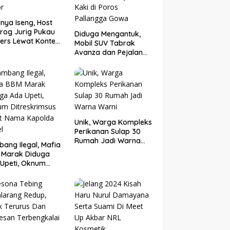
nya Iseng, Host
rog Jurig Pukau
Diduga Mengantuk,
ers Lewat Konten
Mobil SUV Tabrak
or
Avanza dan Pejalan
Kaki di Poros
Pallangga Gowa
Unik, Warga Kompleks
Perikanan Sulap 30
Rumah Jadi Warna
ang Ilegal, Mafia
Warni
 Marak Diduga
Upeti, Oknum
eskrimsus Catut
 Kapolda Sulsel