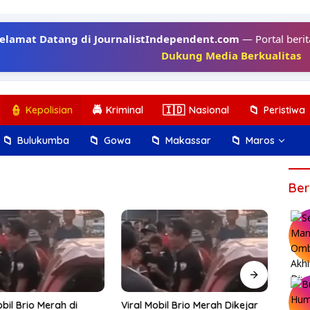
elamat Datang di JournalistIndependent.com
— Portal berit
Dukung Media Berkualitas
👮
🚔
🇮🇩
📁
Kepolisian
Kriminal
Nasional
Peristiwa
📁
📁
📁
📁
Bulukumba
Gowa
Makassar
Maros
Ber
bil Brio Merah di
Viral Mobil Brio Merah Dikejar
Komb