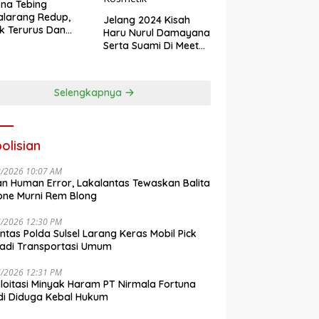
na Tebing
larang Redup,
Jelang 2024 Kisah
k Terurus Dan
Haru Nurul Damayana
esan
Serta Suami Di Meet
engkalai
Up Akbar NRL
Kosmetik
Selengkapnya
olisian
8/2026 10:07 AM
n Human Error, Lakalantas Tewaskan Balita
one Murni Rem Blong
7/2026 12:30 PM
antas Polda Sulsel Larang Keras Mobil Pick
adi Transportasi Umum
7/2026 12:31 PM
loitasi Minyak Haram PT Nirmala Fortuna
i Diduga Kebal Hukum