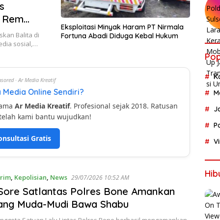
s
i Rem
Eksploitasi Minyak Haram PT Nirmala
kan Balita di
Fortuna Abadi Diduga Kebal Hukum
ia sosial,…
Pop
K
sored · Ar Media Kreatif
 Media Online Sendiri?
M
sama
Ar Media Kreatif
. Profesional sejak 2018. Ratusan
J
telah kami bantu wujudkan!
P
onsultasi Gratis
V
Hib
rim
,
Kepolisian
,
News
29/07/2026 10:52 AM
Sore Satlantas Polres Bone Amankan
ang Muda-Mudi Bawa Shabu