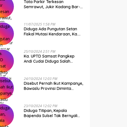
Tata Parkir Terkesan
Semrawut, Jukir Kadang Bar-
Bar PS Dirut Parkir Makassar
Raya NO COMMENT
11/07/2025 1:58 PM
Diduga Ada Pungutan Setan
Fiskal Mutasi Kendaraan, Ka.
UPTD Samsat Makassar I
Mendadak GAPTEK
25/10/2024 2:51 PM
Ka. UPTD Samsat Pangkep
Andi Cudai Diduga Salah
Gunakan Randis, Bawaslu
Jangan Tutup Mata
24/10/2024 12:03 PM
Disebut Pernah Ikut Kampanye,
Bawaslu Provinsi Diminta
Periksa Ka. UPTD Samsat
Pangkep Andi Cudai
23/10/2024 12:02 PM
Diduga Titipan, Kepala
Bapenda Sulsel Tak Bernyali
Copot Ka. UPTD Samsat
Pangkep Andi Cudai