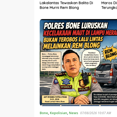
eriksa Penyidik
Lakalantas Tewaskan Balita Di
Maros D
da Sulsel
Bone Murni Rem Blong
Terungka
Diciduk P
Bone
,
Kepolisian
,
News
07/08/2026 10:07 AM