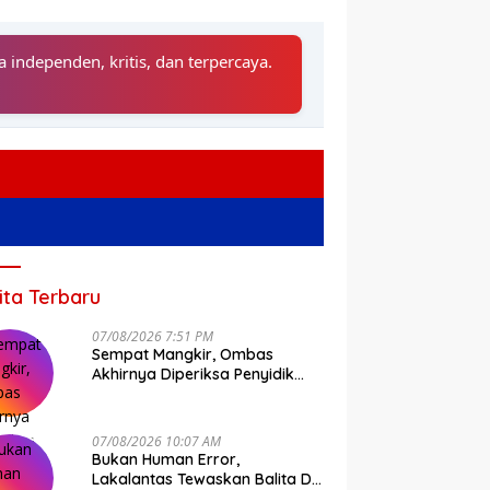
a independen, kritis, dan terpercaya.
ita Terbaru
07/08/2026 7:51 PM
Sempat Mangkir, Ombas
Akhirnya Diperiksa Penyidik
Tipidkor Polda Sulsel
07/08/2026 10:07 AM
Bukan Human Error,
Lakalantas Tewaskan Balita Di
es Pol Hery Sasangka
Ini Jadwal Terbaru Pelayanan
D