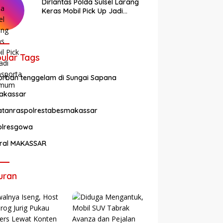
Dirlantas Polda Sulsel Larang
Keras Mobil Pick Up Jadi
Transportasi Umum
ular Tags
orban tenggelam di Sungai Sapana
akassar
atanraspolrestabesmakassar
olresgowa
iral MAKASSAR
uran