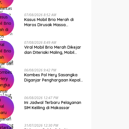
Bone Murni Rem Blong
njar Penghargaan Kepala
SIM Keliling di Makassar
K
nas Gegara Ini
T
07/08/2026 8:52 AM
Kasus Mobil Brio Merah di
Maros Dirusak Massa
Terungkap, 11 Terduga Pelaku
Diciduk Polisi
07/08/2026 8:49 AM
Viral Mobil Brio Merah Dikejar
dan Diteriaki Maling, Mobil
Dirusak Polisi Usut
Pengrusakan
06/08/2026 9:42 PM
Kombes Pol Hery Sasangka
Diganjar Penghargaan Kepala
Basarnas Gegara Ini
06/08/2026 12:47 PM
Ini Jadwal Terbaru Pelayanan
SIM Keliling di Makassar
31/07/2026 12:30 PM