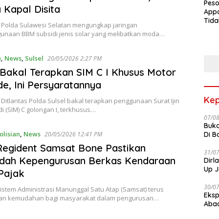
Peso
 Kapal Disita
Appa
Tida
 Polda Sulawesi Selatan mengungkap jaringan
Terk
unaan BBM subsidi jenis solar yang melibatkan moda…
Terb
n
,
News
,
Sulsel
20/05/2026 2:27 PM
 Bakal Terapkan SIM C I Khusus Motor
e, Ini Persyaratannya
Kep
Ditlantas Polda Sulsel bakal terapkan penggunaan Surat Ijin
 (SIM) C golongan I, terkhusus…
07/0
Buka
olisian
,
News
Di B
20/05/2026 12:41 PM
Regident Samsat Bone Pastikan
31/0
dah Kepengurusan Berkas Kendaraan
Dirl
Up J
Pajak
30/0
istem Administrasi Manunggal Satu Atap (Samsat) terus
Eksp
an kemudahan bagi masyarakat dalam pengurusan…
Abad