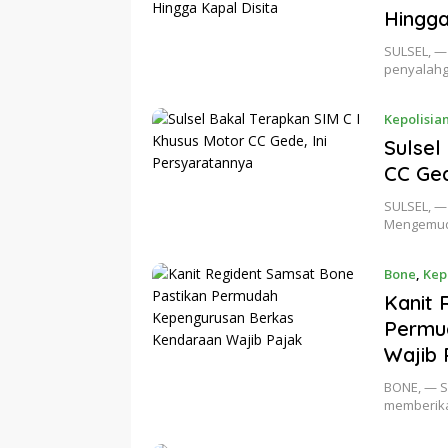
Hingga
SULSEL, —
penyalahg
Kepolisia
Sulsel
CC Ged
SULSEL, — 
Mengemudi
Bone
,
Kep
Kanit 
Permu
Wajib 
BONE, — S
memberik