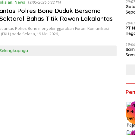
29/0
olisian
,
News
19/05/2026 5:22 PM
Gatu
lantas Polres Bone Duduk Bersama
Sep
 Sektoral Bahas Titik Rawan Lakalantas
28/0
PT N
tlantas Polres Bone menyelenggarakan Forum Komunikasi
Ille
s (FKLL) pada Selasa, 19 Mei 2026,…
19/0
Samb
Selengkapnya
Sama
Bers
Pem