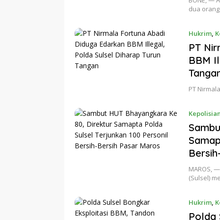
BONE, — A
dua orang
Hukrim
,
K
PT Nir
BBM Il
Tanga
PT Nirmala
Kepolisia
Sambut
Samapt
Bersih
MAROS, — 
(Sulsel) m
Hukrim
,
K
Polda 