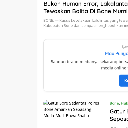
Bukan Human Error, Lakalanta
Tewaskan Balita Di Bone Murn
Blong
BONE, — Kasus kecelakaan Lalulintas yang tewas
Kabupaten Bone dan sempat menghebohkan med
Spon
Mau Punya
Bangun brand medianya sekarang ber
media online 
K
Bone
,
Huk
Gatur 
Sepas