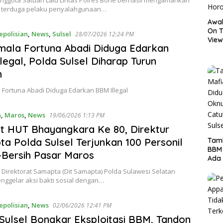
nggota Satuan Lalu Lintas Polres Bone berhasil mengamankan
 terduga pelaku penyalahgunaan…
Awal
On T
epolisian
,
News
,
Sulsel
28/07/2026 12:24 PM
View
mala Fortuna Abadi Diduga Edarkan
Hor
legal, Polda Sulsel Diharap Turun
n
 Fortuna Abadi Diduga Edarkan BBM Illegal
n
,
Maros
,
News
19/06/2026 1:13 PM
 HUT Bhayangkara Ke 80, Direktur
Tamb
a Polda Sulsel Terjunkan 100 Personil
BBM
-Bersih Pasar Maros
Ada 
Ditr
Direktorat Samapta (Dit Samapta) Polda Sulawesi Selatan
Nama
enggelar aksi bakti sosial dengan…
epolisian
,
News
02/06/2026 12:41 PM
Sulsel Bongkar Eksploitasi BBM, Tandon