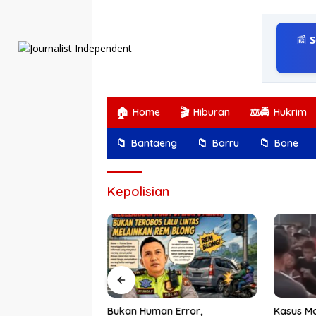
Langsung
ke
konten
📰
S
🏠
🎬
⚖️🚔
Home
Hiburan
Hukrim
📁
📁
📁
Bantaeng
Barru
Bone
Kepolisian
gkir, Ombas
Bukan Human Error,
Kasus Mo