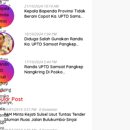
21/10/2024 10:14 AM
Kepala Bapenda Provinsi Tidak
Berani Copot Ka. UPTD Samsat
Pangkep Andi Cudai
18/10/2024 1:04 PM
Diduga Salah Gunakan Randis
Ka. UPTD Samsat Pangkep
Banyak Rekan Media, Kepala
Bapenda Ditantang Copot !
17/10/2024 5:44 PM
Randis UPTD Samsat Pangkep
Nangkring Di Posko
Kampanye, Kepala Bapenda
Tunggu Reaksi Bawaslu
ular Post
05/07/2019 3:57 PM
0 Komentar
FAM Minta Kejati Sulsel Usut Tuntas Tender
Siluman Ruas Jalan Bulukumba-Sinjai