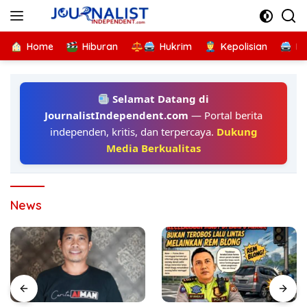
Langsung
ke
konten
Home
Hiburan
Hukrim
Kepolisian
Kr
Selamat Datang di
JournalistIndependent.com
— Portal berita
independen, kritis, dan terpercaya.
Dukung
Media Berkualitas
News