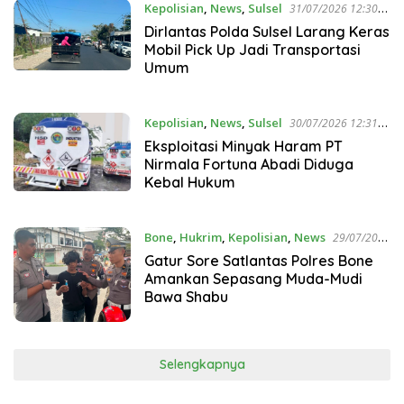
Kepolisian
,
News
,
Sulsel
31/07/2026 12:30
PM
Dirlantas Polda Sulsel Larang Keras
Mobil Pick Up Jadi Transportasi
Umum
Kepolisian
,
News
,
Sulsel
30/07/2026 12:31
PM
Eksploitasi Minyak Haram PT
Nirmala Fortuna Abadi Diduga
Kebal Hukum
Bone
,
Hukrim
,
Kepolisian
,
News
29/07/2026
10:52 AM
Gatur Sore Satlantas Polres Bone
Amankan Sepasang Muda-Mudi
Bawa Shabu
Selengkapnya