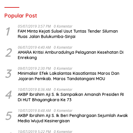
Popular Post
1
05/07/2019 3:57 PM
0 Komentar
FAM Minta Kejati Sulsel Usut Tuntas Tender Siluman
Ruas Jalan Bulukumba-Sinjai
2
06/07/2019 4:40 AM
0 Komentar
AMARA Kritisi Amburadulnya Pelayanan Kesehatan Di
Enrekang
3
09/07/2019 2:30 PM
0 Komentar
Minimalisir Efek Lakalantas Kasatlantas Maros Dan
Jajaran Pemkab. Maros Tandatangani MOU
4
10/07/2019 8:36 AM
0 Komentar
AKBP Ibrahim Aji S. Ik Sampaikan Amanah Presiden RI
Di HUT Bhayangkara Ke 73
5
10/07/2019 8:48 AM
0 Komentar
AKBP Ibrahim Aji S. Ik Beri Penghargaan Sejumlah Awak
Media Wujud Kesinergisan
10/07/2019 5:22 PM
0 Komentar