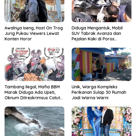
Awalnya Iseng, Host On Trog
Diduga Mengantuk, Mobil
Jurig Pukau Viewers Lewat
SUV Tabrak Avanza dan
Konten Horor
Pejalan Kaki di Poros
Pallangga Gowa
Tambang Ilegal, Mafia BBM
Unik, Warga Kompleks
Marak Diduga Ada Upeti,
Perikanan Sulap 30 Rumah
Oknum Ditreskrimsus Catut
Jadi Warna Warni
Nama Kapolda Sulsel