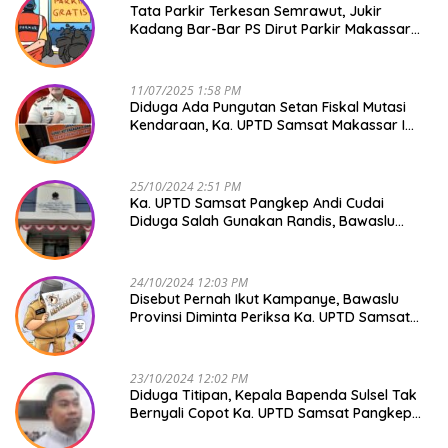
Tata Parkir Terkesan Semrawut, Jukir
Kadang Bar-Bar PS Dirut Parkir Makassar
Raya NO COMMENT
11/07/2025 1:58 PM
Diduga Ada Pungutan Setan Fiskal Mutasi
Kendaraan, Ka. UPTD Samsat Makassar I
Mendadak GAPTEK
25/10/2024 2:51 PM
Ka. UPTD Samsat Pangkep Andi Cudai
Diduga Salah Gunakan Randis, Bawaslu
Jangan Tutup Mata
24/10/2024 12:03 PM
Disebut Pernah Ikut Kampanye, Bawaslu
Provinsi Diminta Periksa Ka. UPTD Samsat
Pangkep Andi Cudai
23/10/2024 12:02 PM
Diduga Titipan, Kepala Bapenda Sulsel Tak
Bernyali Copot Ka. UPTD Samsat Pangkep
Andi Cudai