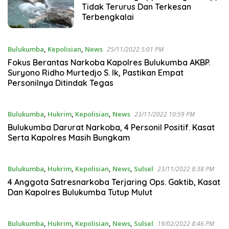
Tidak Terurus Dan Terkesan
Terbengkalai
Bulukumba
,
Kepolisian
,
News
25/11/2022 5:01 PM
Fokus Berantas Narkoba Kapolres Bulukumba AKBP.
Suryono Ridho Murtedjo S. Ik, Pastikan Empat
Personilnya Ditindak Tegas
Bulukumba
,
Hukrim
,
Kepolisian
,
News
23/11/2022 10:59 PM
Bulukumba Darurat Narkoba, 4 Personil Positif. Kasat
Serta Kapolres Masih Bungkam
Bulukumba
,
Hukrim
,
Kepolisian
,
News
,
Sulsel
23/11/2022 8:38 PM
4 Anggota Satresnarkoba Terjaring Ops. Gaktib, Kasat
Dan Kapolres Bulukumba Tutup Mulut
Bulukumba
,
Hukrim
,
Kepolisian
,
News
,
Sulsel
19/02/2022 8:46 PM