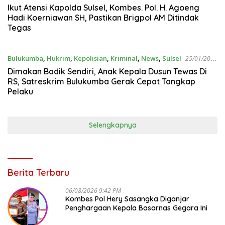
Ikut Atensi Kapolda Sulsel, Kombes. Pol. H. Agoeng
Hadi Koerniawan SH, Pastikan Brigpol AM Ditindak
Tegas
Bulukumba
,
Hukrim
,
Kepolisian
,
Kriminal
,
News
,
Sulsel
25/01/2022
8:12 AM
Dimakan Badik Sendiri, Anak Kepala Dusun Tewas Di
RS, Satreskrim Bulukumba Gerak Cepat Tangkap
Pelaku
Selengkapnya
Berita Terbaru
06/08/2026 9:42 PM
Kombes Pol Hery Sasangka Diganjar
Penghargaan Kepala Basarnas Gegara Ini