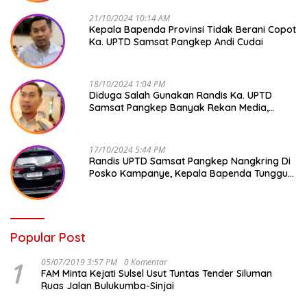
21/10/2024 10:14 AM
Kepala Bapenda Provinsi Tidak Berani Copot
Ka. UPTD Samsat Pangkep Andi Cudai
18/10/2024 1:04 PM
Diduga Salah Gunakan Randis Ka. UPTD
Samsat Pangkep Banyak Rekan Media,
Kepala Bapenda Ditantang Copot !
17/10/2024 5:44 PM
Randis UPTD Samsat Pangkep Nangkring Di
Posko Kampanye, Kepala Bapenda Tunggu
Reaksi Bawaslu
Popular Post
1
05/07/2019 3:57 PM
0 Komentar
FAM Minta Kejati Sulsel Usut Tuntas Tender Siluman
Ruas Jalan Bulukumba-Sinjai