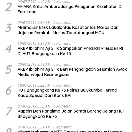
2
06/07/2019 4:40 AM
0 Komentar
AMARA Kritisi Amburadulnya Pelayanan Kesehatan Di
Enrekang
3
09/07/2019 2:30 PM
0 Komentar
Minimalisir Efek Lakalantas Kasatlantas Maros Dan
Jajaran Pemkab. Maros Tandatangani MOU
4
10/07/2019 8:36 AM
0 Komentar
AKBP Ibrahim Aji S. Ik Sampaikan Amanah Presiden RI
Di HUT Bhayangkara Ke 73
5
10/07/2019 8:48 AM
0 Komentar
AKBP Ibrahim Aji S. Ik Beri Penghargaan Sejumlah Awak
Media Wujud Kesinergisan
6
10/07/2019 5:22 PM
0 Komentar
HUT Bhayangkara Ke 73 Polres Bulukumba Terima
Kado Spesial Dari Bank BRI
7
07/07/2019 5:55 AM
0 Komentar
Kapolri Dan Panglima Jalan Santai Bareng Jelang HUT
Bhayangkara Ke 73
8
07/07/2019 6:31 AM
0 Komentar
Aliansi Mahasiswa NTT Tuntut Hentikan Kasus Human