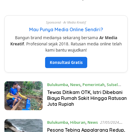
Sponsored · Ar Media Kreatif
Mau Punya Media Online Sendiri?
Bangun brand medianya sekarang bersama
Ar Media
Kreatif
. Profesional sejak 2018. Ratusan media online telah
kami bantu wujudkan!
Konsultasi Gratis
Bulukumba
,
News
,
Pemerintah
,
Sulsel
05/07/2024 12:56 PM
Tewas Ditikam OTK, Istri Dibebani
Biaya Rumah Sakit Hingga Ratusan
Juta Rupiah
Bulukumba
,
Hiburan
,
News
27/05/2024
11:53 AM
Pesona Tebing Appalarang Redup,