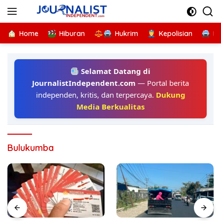
Langsung
ke
konten
Home
Hiburan
Hukrim
Kepolisian
Kr
Selamat Datang di
JournalistIndependent.com
— Portal berita
independen, kritis, dan terpercaya.
Dukung
Media Berkualitas
Bulukumba