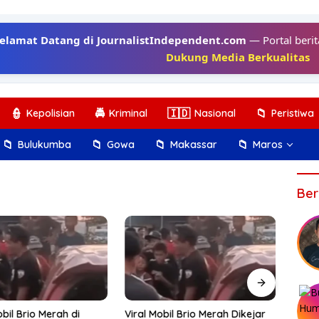
elamat Datang di JournalistIndependent.com
— Portal berit
Dukung Media Berkualitas
👮
🚔
🇮🇩
📁
Kepolisian
Kriminal
Nasional
Peristiwa
📁
📁
📁
📁
Bulukumba
Gowa
Makassar
Maros
Ber
Komb
Diga
Basar
bil Brio Merah di
Viral Mobil Brio Merah Dikejar