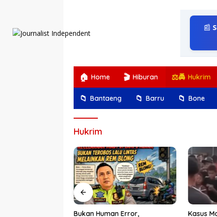
Langsung
ke
konten
📰
S
🏠
🎬
⚖️🚔
Home
Hiburan
Hukrim
📁
📁
📁
Bantaeng
Barru
Bone
Hukrim
gkir, Ombas
Bukan Human Error,
Kasus Mo