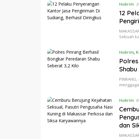
Hukrim
12 Pel
Pengir
MAKASSAR –
Sebuah ka
Hukrim
,
K
Polres
Shabu 
PINRANG, 
menggagal
Hukrim
Cembur
Pengus
dan S
MAKASSAR –