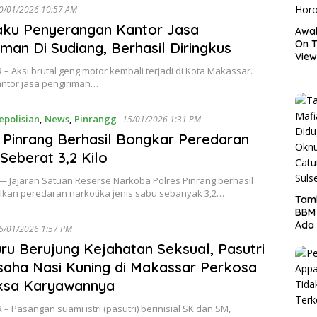
20/01/2026 10:57 AM
aku Penyerangan Kantor Jasa
Awal
On T
iman Di Sudiang, Berhasil Diringkus
View
Hor
 Aksi brutal geng motor kembali terjadi di Kota Makassar.
ntor jasa pengiriman…
epolisian
,
News
,
Pinrangg
15/01/2026 1:31 PM
 Pinrang Berhasil Bongkar Peredaran
Seberat 3,2 Kilo
— Jajaran Satuan Reserse Narkoba Polres Pinrang berhasil
kan peredaran narkotika jenis sabu sebanyak 3,2…
Tamb
BBM
Ada 
06/01/2026 1:57 PM
Ditr
u Berujung Kejahatan Seksual, Pasutri
Nama
aha Nasi Kuning di Makassar Perkosa
iksa Karyawannya
 Pasangan suami istri (pasutri) berinisial SK dan SM,