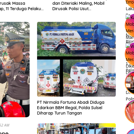
irusak Massa
dan Diteriaki Maling, Mobil
p, 11 Terduga Pelaku
Dirusak Polisi Usut
olisi
Pengrusakan
PT Nirmala Fortuna Abadi Diduga
Edarkan BBM Illegal, Polda Sulsel
Diharap Turun Tangan
026 10:52 AM
one