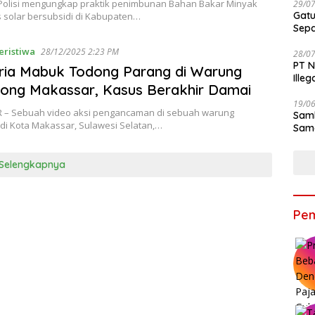
 Polisi mengungkap praktik penimbunan Bahan Bakar Minyak
29/0
Gatu
s solar bersubsidi di Kabupaten…
Sep
eristiwa
28/12/2025 2:23 PM
28/0
PT N
Pria Mabuk Todong Parang di Warung
Ille
ong Makassar, Kasus Berakhir Damai
19/0
– Sebuah video aksi pengancaman di sebuah warung
Samb
di Kota Makassar, Sulawesi Selatan,…
Sama
Bers
Selengkapnya
Pem