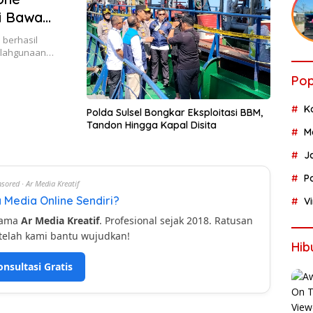
i Bawa
 berhasil
alahgunaan…
Pop
K
Polda Sulsel Bongkar Eksploitasi BBM,
Tandon Hingga Kapal Disita
M
J
P
sored · Ar Media Kreatif
 Media Online Sendiri?
V
sama
Ar Media Kreatif
. Profesional sejak 2018. Ratusan
telah kami bantu wujudkan!
Hib
onsultasi Gratis