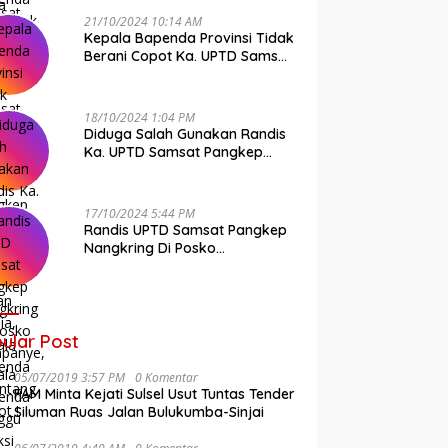
21/10/2024 10:14 AM
Kepala Bapenda Provinsi Tidak
Berani Copot Ka. UPTD Samsat
Pangkep Andi Cudai
18/10/2024 1:04 PM
Diduga Salah Gunakan Randis
Ka. UPTD Samsat Pangkep
Banyak Rekan Media, Kepala
Bapenda Ditantang Copot !
17/10/2024 5:44 PM
Randis UPTD Samsat Pangkep
Nangkring Di Posko
Kampanye, Kepala Bapenda
Tunggu Reaksi Bawaslu
ular Post
05/07/2019 3:57 PM
0 Komentar
FAM Minta Kejati Sulsel Usut Tuntas Tender
Siluman Ruas Jalan Bulukumba-Sinjai