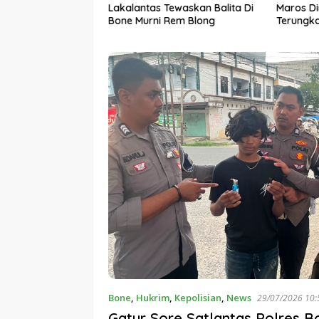
eriksa Penyidik
Lakalantas Tewaskan Balita Di
Maros D
da Sulsel
Bone Murni Rem Blong
Terungka
Diciduk P
Bone
,
Hukrim
,
Kepolisian
,
News
29/07/2
Gatur Sore Satlantas Polres B