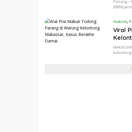
Pinrang –
(BBM) jeni
Hukrim
,
P
Viral 
Kelont
MAKASSAR 
kelontong 