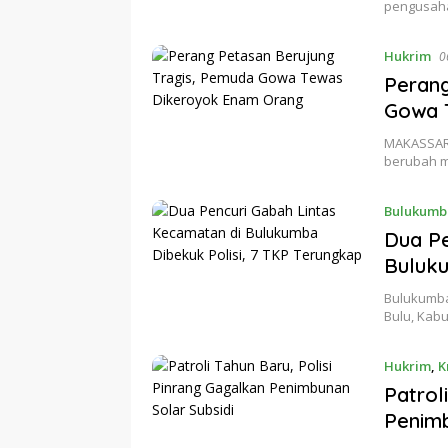
pengusaha
Hukrim
Perang
Gowa 
MAKASSAR 
berubah m
Bulukumb
Dua Pe
Buluku
Bulukumba
Bulu, Kab
Hukrim
,
K
Patrol
Penimb