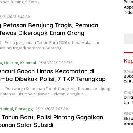
 nasi kuning di Kota…
Peso
Appa
Tida
06/01/2026 1:40 PM
Terk
Terb
 Petasan Berujung Tragis, Pemuda
Tewas Dikeroyok Enam Orang
– Pesta pergantian Tahun Baru 2026 di Kota Makassar
enjadi tragedi berdarah. Seorang…
Kep
a
,
Hukrim
,
Kriminal
05/01/2026 3:33 PM
ncuri Gabah Lintas Kecamatan di
07/0
Buka
mba Dibekuk Polisi, 7 TKP Terungkap
Di B
 – Dua warga Kelurahan Tanah Kongkong, Kecamatan Ujung
31/0
upaten Bulukumba, Sulawesi Selatan, diringkus…
Dirl
Up J
riminal
,
Pinrangg
05/01/2026 3:07 PM
30/0
i Tahun Baru, Polisi Pinrang Gagalkan
Eksp
unan Solar Subsidi
Abad