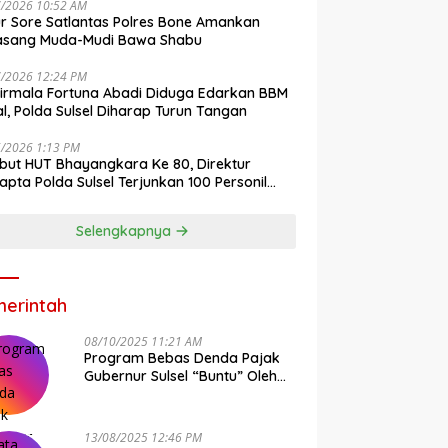
7/2026 10:52 AM
r Sore Satlantas Polres Bone Amankan
asang Muda-Mudi Bawa Shabu
7/2026 12:24 PM
irmala Fortuna Abadi Diduga Edarkan BBM
gal, Polda Sulsel Diharap Turun Tangan
6/2026 1:13 PM
ut HUT Bhayangkara Ke 80, Direktur
pta Polda Sulsel Terjunkan 100 Personil
ih-Bersih Pasar Maros
Selengkapnya
erintah
08/10/2025 11:21 AM
Program Bebas Denda Pajak
Gubernur Sulsel “Buntu” Oleh
Sistem Bapenda Provinsi
13/08/2025 12:46 PM