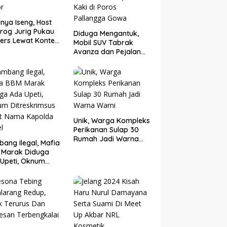
nya Iseng, Host
rog Jurig Pukau
Diduga Mengantuk,
ers Lewat Konten
Mobil SUV Tabrak
or
Avanza dan Pejalan
Kaki di Poros
Pallangga Gowa
Unik, Warga Kompleks
Perikanan Sulap 30
Rumah Jadi Warna
ang Ilegal, Mafia
Warni
 Marak Diduga
Upeti, Oknum
eskrimsus Catut
 Kapolda Sulsel