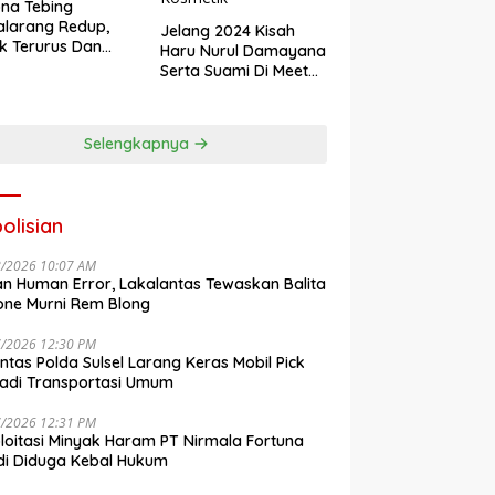
na Tebing
larang Redup,
Jelang 2024 Kisah
k Terurus Dan
Haru Nurul Damayana
esan
Serta Suami Di Meet
engkalai
Up Akbar NRL
Kosmetik
Selengkapnya
olisian
8/2026 10:07 AM
n Human Error, Lakalantas Tewaskan Balita
one Murni Rem Blong
7/2026 12:30 PM
antas Polda Sulsel Larang Keras Mobil Pick
adi Transportasi Umum
7/2026 12:31 PM
loitasi Minyak Haram PT Nirmala Fortuna
i Diduga Kebal Hukum