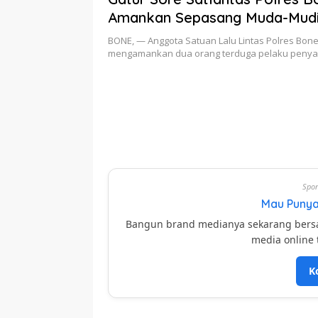
Amankan Sepasang Muda-Mud
Shabu
BONE, — Anggota Satuan Lalu Lintas Polres Bone
mengamankan dua orang terduga pelaku peny
Spon
Mau Punya
Bangun brand medianya sekarang ber
media online 
K