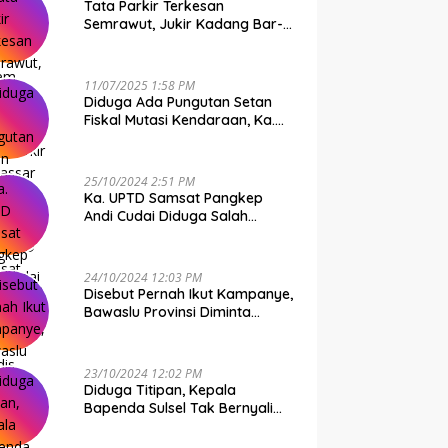
Tata Parkir Terkesan
Semrawut, Jukir Kadang Bar-
Bar PS Dirut Parkir Makassar
Raya NO COMMENT
11/07/2025 1:58 PM
Diduga Ada Pungutan Setan
Fiskal Mutasi Kendaraan, Ka.
UPTD Samsat Makassar I
Mendadak GAPTEK
25/10/2024 2:51 PM
Ka. UPTD Samsat Pangkep
Andi Cudai Diduga Salah
Gunakan Randis, Bawaslu
Jangan Tutup Mata
24/10/2024 12:03 PM
Disebut Pernah Ikut Kampanye,
Bawaslu Provinsi Diminta
Periksa Ka. UPTD Samsat
Pangkep Andi Cudai
23/10/2024 12:02 PM
Diduga Titipan, Kepala
Bapenda Sulsel Tak Bernyali
Copot Ka. UPTD Samsat
Pangkep Andi Cudai