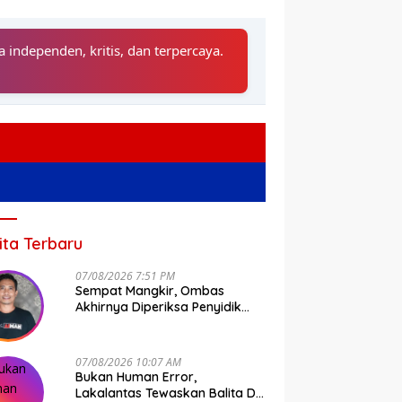
a independen, kritis, dan terpercaya.
ita Terbaru
07/08/2026 7:51 PM
Sempat Mangkir, Ombas
Akhirnya Diperiksa Penyidik
Tipidkor Polda Sulsel
Ini Jadwal Terbaru Pelayanan
SIM Keliling di Makassar
es Pol Hery Sasangka
D
07/08/2026 10:07 AM
njar Penghargaan Kepala
K
Bukan Human Error,
nas Gegara Ini
T
Lakalantas Tewaskan Balita Di