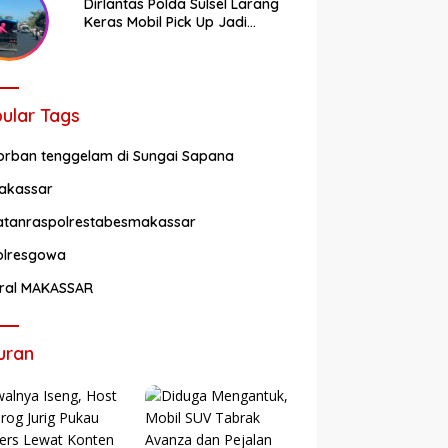
Dirlantas Polda Sulsel Larang
Keras Mobil Pick Up Jadi
Transportasi Umum
ular Tags
orban tenggelam di Sungai Sapana
akassar
atanraspolrestabesmakassar
olresgowa
iral MAKASSAR
uran