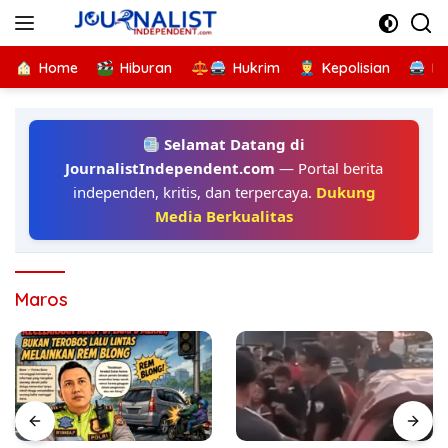
Langsung
ke
konten
Home
Hiburan
Hukrim
Kepolisian
Kr
Selamat Datang di
JournalistIndependent.com
— Portal berita
independen, kritis, dan terpercaya.
Dukung
Media Berkualitas
Maros