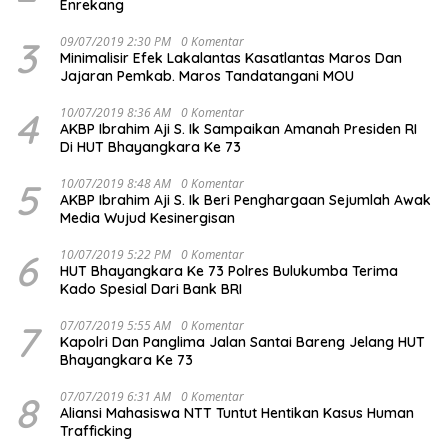
Enrekang
3
09/07/2019 2:30 PM
0 Komentar
Minimalisir Efek Lakalantas Kasatlantas Maros Dan
Jajaran Pemkab. Maros Tandatangani MOU
4
10/07/2019 8:36 AM
0 Komentar
AKBP Ibrahim Aji S. Ik Sampaikan Amanah Presiden RI
Di HUT Bhayangkara Ke 73
5
10/07/2019 8:48 AM
0 Komentar
AKBP Ibrahim Aji S. Ik Beri Penghargaan Sejumlah Awak
Media Wujud Kesinergisan
6
10/07/2019 5:22 PM
0 Komentar
HUT Bhayangkara Ke 73 Polres Bulukumba Terima
Kado Spesial Dari Bank BRI
7
07/07/2019 5:55 AM
0 Komentar
Kapolri Dan Panglima Jalan Santai Bareng Jelang HUT
Bhayangkara Ke 73
8
07/07/2019 6:31 AM
0 Komentar
Aliansi Mahasiswa NTT Tuntut Hentikan Kasus Human
Trafficking