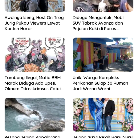
Awalnya Iseng, Host On Trog
Diduga Mengantuk, Mobil
Jurig Pukau Viewers Lewat
SUV Tabrak Avanza dan
Konten Horor
Pejalan Kaki di Poros
Pallangga Gowa
Tambang Ilegal, Mafia BBM
Unik, Warga Kompleks
Marak Diduga Ada Upeti,
Perikanan Sulap 30 Rumah
Oknum Ditreskrimsus Catut
Jadi Warna Warni
Nama Kapolda Sulsel
Pesona Tebing Appalarang
Jelang 2024 Kisah Haru Nurul