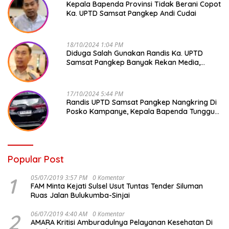
Kepala Bapenda Provinsi Tidak Berani Copot
Ka. UPTD Samsat Pangkep Andi Cudai
18/10/2024 1:04 PM
Diduga Salah Gunakan Randis Ka. UPTD
Samsat Pangkep Banyak Rekan Media,
Kepala Bapenda Ditantang Copot !
17/10/2024 5:44 PM
Randis UPTD Samsat Pangkep Nangkring Di
Posko Kampanye, Kepala Bapenda Tunggu
Reaksi Bawaslu
Popular Post
1
05/07/2019 3:57 PM
0 Komentar
FAM Minta Kejati Sulsel Usut Tuntas Tender Siluman
Ruas Jalan Bulukumba-Sinjai
2
06/07/2019 4:40 AM
0 Komentar
AMARA Kritisi Amburadulnya Pelayanan Kesehatan Di