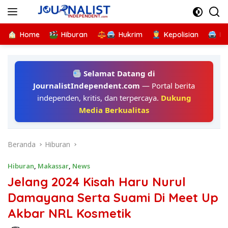
Langsung
ke
konten
Home
Hiburan
Hukrim
Kepolisian
Kr
Selamat Datang di
JournalistIndependent.com
— Portal berita
independen, kritis, dan terpercaya.
Dukung
Media Berkualitas
Beranda
Hiburan
Hiburan
,
Makassar
,
News
Jelang 2024 Kisah Haru Nurul
Damayana Serta Suami Di Meet Up
Akbar NRL Kosmetik