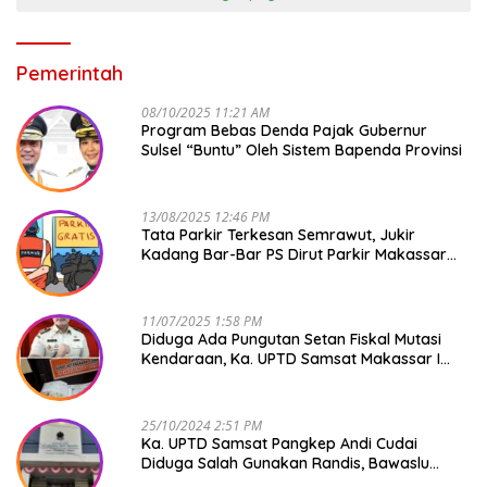
Pemerintah
08/10/2025 11:21 AM
Program Bebas Denda Pajak Gubernur
Sulsel “Buntu” Oleh Sistem Bapenda Provinsi
13/08/2025 12:46 PM
Tata Parkir Terkesan Semrawut, Jukir
Kadang Bar-Bar PS Dirut Parkir Makassar
Raya NO COMMENT
11/07/2025 1:58 PM
Diduga Ada Pungutan Setan Fiskal Mutasi
Kendaraan, Ka. UPTD Samsat Makassar I
Mendadak GAPTEK
25/10/2024 2:51 PM
Ka. UPTD Samsat Pangkep Andi Cudai
Diduga Salah Gunakan Randis, Bawaslu
Jangan Tutup Mata