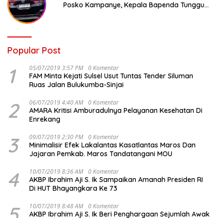
Posko Kampanye, Kepala Bapenda Tunggu
Reaksi Bawaslu
Popular Post
1
05/07/2019 3:57 PM
0 Komentar
FAM Minta Kejati Sulsel Usut Tuntas Tender Siluman
Ruas Jalan Bulukumba-Sinjai
2
06/07/2019 4:40 AM
0 Komentar
AMARA Kritisi Amburadulnya Pelayanan Kesehatan Di
Enrekang
3
09/07/2019 2:30 PM
0 Komentar
Minimalisir Efek Lakalantas Kasatlantas Maros Dan
Jajaran Pemkab. Maros Tandatangani MOU
4
10/07/2019 8:36 AM
0 Komentar
AKBP Ibrahim Aji S. Ik Sampaikan Amanah Presiden RI
Di HUT Bhayangkara Ke 73
5
10/07/2019 8:48 AM
0 Komentar
AKBP Ibrahim Aji S. Ik Beri Penghargaan Sejumlah Awak