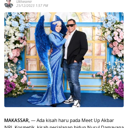
Ukhieamir
25/12/2023 1:57 PM
MAKASSAR,
— Ada kisah haru pada Meet Up Akbar
NRL Kosmetik, kisah perjalanan hidup Nurul Damayana