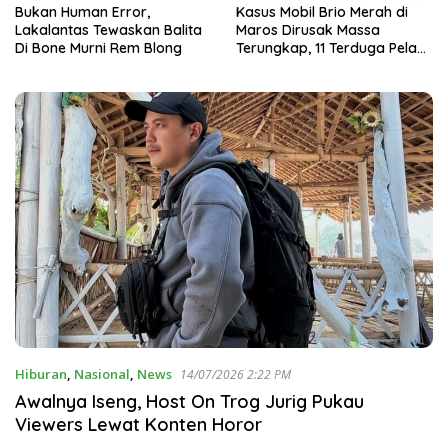
Bukan Human Error,
Kasus Mobil Brio Merah di
Lakalantas Tewaskan Balita
Maros Dirusak Massa
Di Bone Murni Rem Blong
Terungkap, 11 Terduga Pelaku
Diciduk Polisi
Hiburan
,
Nasional
,
News
14/07/2026 2:22 PM
Awalnya Iseng, Host On Trog Jurig Pukau
Viewers Lewat Konten Horor