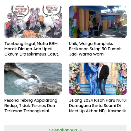
Pallangga Gowa
Unik, Warga Kompleks
Tambang Ilegal, Mafia BBM
Perikanan Sulap 30 Rumah
Marak Diduga Ada Upeti,
Jadi Warna Warni
Oknum Ditreskrimsus Catut
Nama Kapolda Sulsel
Pesona Tebing Appalarang
Jelang 2024 Kisah Haru Nurul
Redup, Tidak Terurus Dan
Damayana Serta Suami Di
Terkesan Terbengkalai
Meet Up Akbar NRL Kosmetik
Selengkapnya