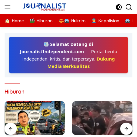
Langsung
ke
konten
Home
Hiburan
Hukrim
Kepolisian
Kr
Selamat Datang di
JournalistIndependent.com
— Portal berita
independen, kritis, dan terpercaya.
Dukung
Media Berkualitas
Hiburan