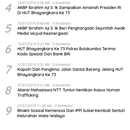
4
10/07/2019 8:36 AM
0 Komentar
AKBP Ibrahim Aji S. Ik Sampaikan Amanah Presiden RI
Di HUT Bhayangkara Ke 73
5
10/07/2019 8:48 AM
0 Komentar
AKBP Ibrahim Aji S. Ik Beri Penghargaan Sejumlah Awak
Media Wujud Kesinergisan
6
10/07/2019 5:22 PM
0 Komentar
HUT Bhayangkara Ke 73 Polres Bulukumba Terima
Kado Spesial Dari Bank BRI
7
07/07/2019 5:55 AM
0 Komentar
Kapolri Dan Panglima Jalan Santai Bareng Jelang HUT
Bhayangkara Ke 73
8
07/07/2019 6:31 AM
0 Komentar
Aliansi Mahasiswa NTT Tuntut Hentikan Kasus Human
Trafficking
9
07/07/2019 11:49 AM
0 Komentar
Bhakti Sosisal Kemensos Dan IPPI Sulsel Kembali Sentuh
Kelurahan Wala-Walaya