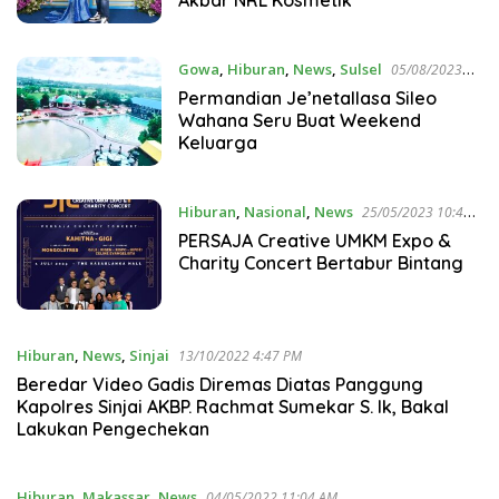
Gowa
,
Hiburan
,
News
,
Sulsel
05/08/2023
6:47 PM
Permandian Je’netallasa Sileo
Wahana Seru Buat Weekend
Keluarga
Hiburan
,
Nasional
,
News
25/05/2023 10:44
PM
PERSAJA Creative UMKM Expo &
Charity Concert Bertabur Bintang
Hiburan
,
News
,
Sinjai
13/10/2022 4:47 PM
Beredar Video Gadis Diremas Diatas Panggung
Kapolres Sinjai AKBP. Rachmat Sumekar S. Ik, Bakal
Lakukan Pengechekan
Hiburan
,
Makassar
,
News
04/05/2022 11:04 AM