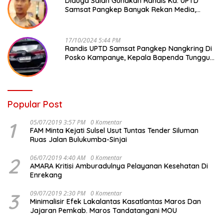
Diduga Salah Gunakan Randis Ka. UPTD
Samsat Pangkep Banyak Rekan Media,
Kepala Bapenda Ditantang Copot !
17/10/2024 5:44 PM
Randis UPTD Samsat Pangkep Nangkring Di
Posko Kampanye, Kepala Bapenda Tunggu
Reaksi Bawaslu
Popular Post
1
05/07/2019 3:57 PM
0 Komentar
FAM Minta Kejati Sulsel Usut Tuntas Tender Siluman
Ruas Jalan Bulukumba-Sinjai
2
06/07/2019 4:40 AM
0 Komentar
AMARA Kritisi Amburadulnya Pelayanan Kesehatan Di
Enrekang
3
09/07/2019 2:30 PM
0 Komentar
Minimalisir Efek Lakalantas Kasatlantas Maros Dan
Jajaran Pemkab. Maros Tandatangani MOU