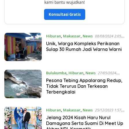
kami bantu wujudkan!
Konsultasi Gratis
Hiburan
,
Makassar
,
News
08/08/2024 2:05
PM
Unik, Warga Kompleks Perikanan
Sulap 30 Rumah Jadi Warna Warni
Bulukumba
,
Hiburan
,
News
27/05/2024
11:53 AM
Pesona Tebing Appalarang Redup,
Tidak Terurus Dan Terkesan
Terbengkalai
Hiburan
,
Makassar
,
News
25/12/2023 1:57
PM
Jelang 2024 Kisah Haru Nurul
Damayana Serta Suami Di Meet Up
Akbar NRL Kosmetik