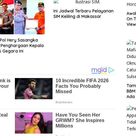
Ini Jadwal Terbaru Pelayanan
Awal
SIM Keliling di Makassar
On T
View
Hor
Pol Hery Sasangka
r Penghargaan Kepala
 Gegara Ini
Tamb
BBM
Ada 
Ditr
Nama