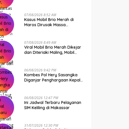
Bone Murni Rem Blong
07/08/2026 8:52 AM
Kasus Mobil Brio Merah di
Maros Dirusak Massa
Terungkap, 11 Terduga Pelaku
Diciduk Polisi
07/08/2026 8:49 AM
Viral Mobil Brio Merah Dikejar
dan Diteriaki Maling, Mobil
Dirusak Polisi Usut
Pengrusakan
06/08/2026 9:42 PM
Kombes Pol Hery Sasangka
Diganjar Penghargaan Kepala
Basarnas Gegara Ini
06/08/2026 12:47 PM
Ini Jadwal Terbaru Pelayanan
SIM Keliling di Makassar
31/07/2026 12:30 PM