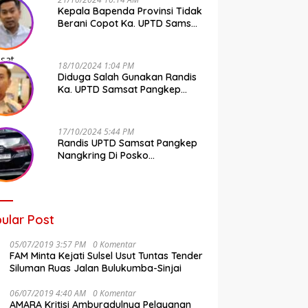
Kepala Bapenda Provinsi Tidak
Berani Copot Ka. UPTD Samsat
Pangkep Andi Cudai
18/10/2024 1:04 PM
Diduga Salah Gunakan Randis
Ka. UPTD Samsat Pangkep
Banyak Rekan Media, Kepala
Bapenda Ditantang Copot !
17/10/2024 5:44 PM
Randis UPTD Samsat Pangkep
Nangkring Di Posko
Kampanye, Kepala Bapenda
Tunggu Reaksi Bawaslu
ular Post
05/07/2019 3:57 PM
0 Komentar
FAM Minta Kejati Sulsel Usut Tuntas Tender
Siluman Ruas Jalan Bulukumba-Sinjai
06/07/2019 4:40 AM
0 Komentar
AMARA Kritisi Amburadulnya Pelayanan