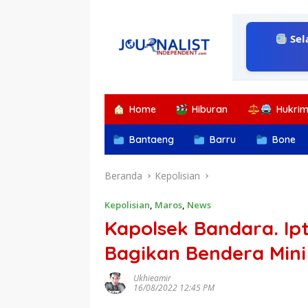
Langsung
ke
konten
Sel
Home
Hiburan
Hukri
Bantaeng
Barru
Bone
Beranda
Kepolisian
Kepolisian
,
Maros
,
News
Kapolsek Bandara. Ipt
Bagikan Bendera Mini
Ukhieamir
16/08/2022 12:45 PM