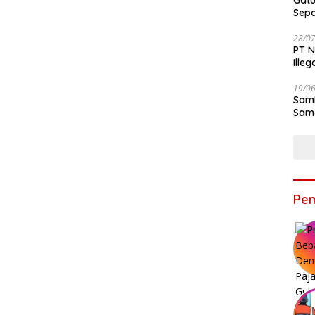
Gatu
Sep
28/0
PT N
Ille
19/0
Samb
Sama
Bers
Pem