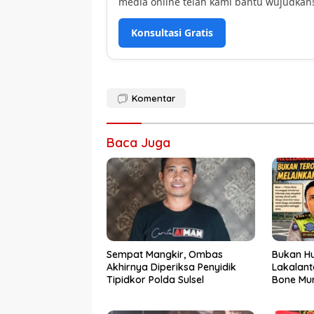
media online telah kami bantu wujudkan
Konsultasi Gratis
Komentar
Baca Juga
Sempat Mangkir, Ombas
Bukan Hu
Akhirnya Diperiksa Penyidik
Lakalant
Tipidkor Polda Sulsel
Bone Mur