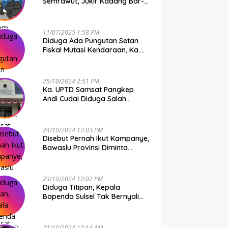
Semrawut, Jukir Kadang Bar-
Bar PS Dirut Parkir Makassar
Raya NO COMMENT
11/07/2025 1:58 PM
Diduga Ada Pungutan Setan
Fiskal Mutasi Kendaraan, Ka.
UPTD Samsat Makassar I
Mendadak GAPTEK
25/10/2024 2:51 PM
Ka. UPTD Samsat Pangkep
Andi Cudai Diduga Salah
Gunakan Randis, Bawaslu
Jangan Tutup Mata
24/10/2024 12:03 PM
Disebut Pernah Ikut Kampanye,
Bawaslu Provinsi Diminta
Periksa Ka. UPTD Samsat
Pangkep Andi Cudai
23/10/2024 12:02 PM
Diduga Titipan, Kepala
Bapenda Sulsel Tak Bernyali
Copot Ka. UPTD Samsat
Pangkep Andi Cudai
21/10/2024 10:14 AM