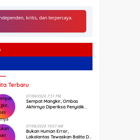
ndependen, kritis, dan terpercaya.
a
ita Terbaru
07/08/2026 7:51 PM
Sempat Mangkir, Ombas
Akhirnya Diperiksa Penyidik
Tipidkor Polda Sulsel
07/08/2026 10:07 AM
Bukan Human Error,
Lakalantas Tewaskan Balita Di