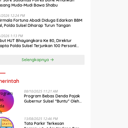
r Sore Satlantas Polres Bone Amankan
asang Muda-Mudi Bawa Shabu
7/2026 12:24 PM
irmala Fortuna Abadi Diduga Edarkan BBM
gal, Polda Sulsel Diharap Turun Tangan
6/2026 1:13 PM
ut HUT Bhayangkara Ke 80, Direktur
pta Polda Sulsel Terjunkan 100 Personil
ih-Bersih Pasar Maros
Selengkapnya
erintah
08/10/2025 11:21 AM
Program Bebas Denda Pajak
Gubernur Sulsel “Buntu” Oleh
Sistem Bapenda Provinsi
13/08/2025 12:46 PM
Tata Parkir Terkesan