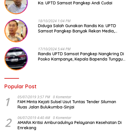
Ka. UPTD Samsat Pangkep Andi Cudai
18/10/2024 1:04 PM
Diduga Salah Gunakan Randis Ka. UPTD
Samsat Pangkep Banyak Rekan Media,
Kepala Bapenda Ditantang Copot !
17/10/2024 5:44 PM
Randis UPTD Samsat Pangkep Nangkring Di
Posko Kampanye, Kepala Bapenda Tunggu
Reaksi Bawaslu
Popular Post
1
05/07/2019 3:57 PM
0 Komentar
FAM Minta Kejati Sulsel Usut Tuntas Tender Siluman
Ruas Jalan Bulukumba-Sinjai
2
06/07/2019 4:40 AM
0 Komentar
AMARA Kritisi Amburadulnya Pelayanan Kesehatan Di
Enrekang