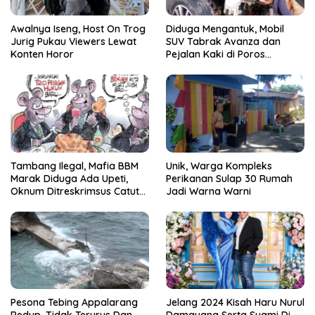
Awalnya Iseng, Host On Trog
Diduga Mengantuk, Mobil
Jurig Pukau Viewers Lewat
SUV Tabrak Avanza dan
Konten Horor
Pejalan Kaki di Poros
Pallangga Gowa
Tambang Ilegal, Mafia BBM
Unik, Warga Kompleks
Marak Diduga Ada Upeti,
Perikanan Sulap 30 Rumah
Oknum Ditreskrimsus Catut
Jadi Warna Warni
Nama Kapolda Sulsel
Pesona Tebing Appalarang
Jelang 2024 Kisah Haru Nurul
Redup, Tidak Terurus Dan
Damayana Serta Suami Di