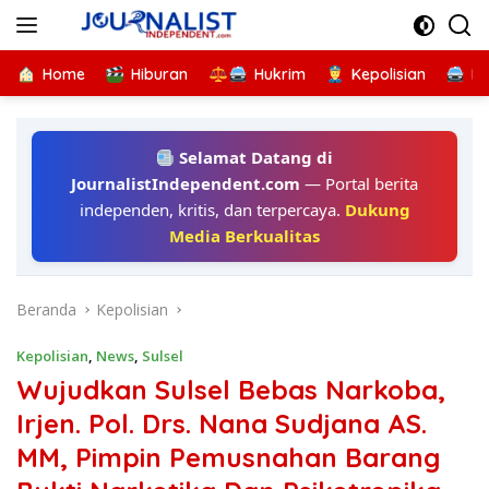
Langsung
ke
konten
Home
Hiburan
Hukrim
Kepolisian
Kr
Selamat Datang di
JournalistIndependent.com
— Portal berita
independen, kritis, dan terpercaya.
Dukung
Media Berkualitas
Beranda
Kepolisian
Kepolisian
,
News
,
Sulsel
Wujudkan Sulsel Bebas Narkoba,
Irjen. Pol. Drs. Nana Sudjana AS.
MM, Pimpin Pemusnahan Barang