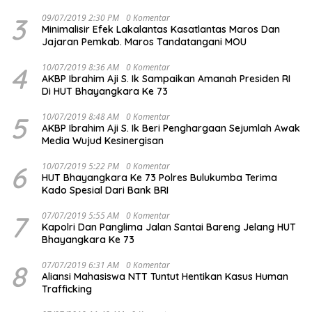
3
09/07/2019 2:30 PM
0 Komentar
Minimalisir Efek Lakalantas Kasatlantas Maros Dan
Jajaran Pemkab. Maros Tandatangani MOU
4
10/07/2019 8:36 AM
0 Komentar
AKBP Ibrahim Aji S. Ik Sampaikan Amanah Presiden RI
Di HUT Bhayangkara Ke 73
5
10/07/2019 8:48 AM
0 Komentar
AKBP Ibrahim Aji S. Ik Beri Penghargaan Sejumlah Awak
Media Wujud Kesinergisan
6
10/07/2019 5:22 PM
0 Komentar
HUT Bhayangkara Ke 73 Polres Bulukumba Terima
Kado Spesial Dari Bank BRI
7
07/07/2019 5:55 AM
0 Komentar
Kapolri Dan Panglima Jalan Santai Bareng Jelang HUT
Bhayangkara Ke 73
8
07/07/2019 6:31 AM
0 Komentar
Aliansi Mahasiswa NTT Tuntut Hentikan Kasus Human
Trafficking