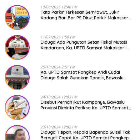
13/08/2025 12:46 PM
Tata Parkir Terkesan Semrawut, Jukir
Kadang Bar-Bar PS Dirut Parkir Makassar
Raya NO COMMENT
11/07/2025 1:58 PM
Diduga Ada Pungutan Setan Fiskal Mutasi
Kendaraan, Ka. UPTD Samsat Makassar I
Mendadak GAPTEK
25/10/2024 2:51 PM
Ka. UPTD Samsat Pangkep Andi Cudai
Diduga Salah Gunakan Randis, Bawaslu
Jangan Tutup Mata
24/10/2024 12:03 PM
Disebut Pernah Ikut Kampanye, Bawaslu
Provinsi Diminta Periksa Ka. UPTD Samsat
Pangkep Andi Cudai
23/10/2024 12:02 PM
Diduga Titipan, Kepala Bapenda Sulsel Tak
Bernyali Copot Ka. UPTD Samsat Pangkep