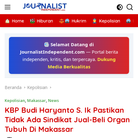
Langsung
ke
konten
Home
Hiburan
Hukrim
Kepolisian
Kr
Selamat Datang di
JournalistIndependent.com
— Portal berita
independen, kritis, dan terpercaya.
Dukung
Media Berkualitas
Beranda
Kepolisian
Kepolisian
,
Makassar
,
News
KBP Budi Haryanto S. Ik Pastikan
Tidak Ada Sindikat Jual-Beli Organ
Tubuh Di Makassar