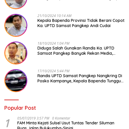
Andi Cudai
21/10/2024 10:14 AM
Kepala Bapenda Provinsi Tidak Berani Copot
Ka. UPTD Samsat Pangkep Andi Cudai
18/10/2024 1:04 PM
Diduga Salah Gunakan Randis Ka. UPTD
Samsat Pangkep Banyak Rekan Media,
Kepala Bapenda Ditantang Copot !
17/10/2024 5:44 PM
Randis UPTD Samsat Pangkep Nangkring Di
Posko Kampanye, Kepala Bapenda Tunggu
Reaksi Bawaslu
Popular Post
1
05/07/2019 3:57 PM
0 Komentar
FAM Minta Kejati Sulsel Usut Tuntas Tender Siluman
Ruas Jalan Bulukumba-Sinjai