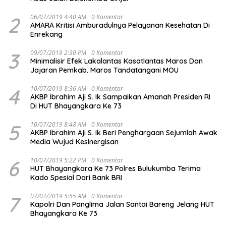
2
06/07/2019 4:40 AM
0 Komentar
AMARA Kritisi Amburadulnya Pelayanan Kesehatan Di
Enrekang
3
09/07/2019 2:30 PM
0 Komentar
Minimalisir Efek Lakalantas Kasatlantas Maros Dan
Jajaran Pemkab. Maros Tandatangani MOU
4
10/07/2019 8:36 AM
0 Komentar
AKBP Ibrahim Aji S. Ik Sampaikan Amanah Presiden RI
Di HUT Bhayangkara Ke 73
5
10/07/2019 8:48 AM
0 Komentar
AKBP Ibrahim Aji S. Ik Beri Penghargaan Sejumlah Awak
Media Wujud Kesinergisan
6
10/07/2019 5:22 PM
0 Komentar
HUT Bhayangkara Ke 73 Polres Bulukumba Terima
Kado Spesial Dari Bank BRI
7
07/07/2019 5:55 AM
0 Komentar
Kapolri Dan Panglima Jalan Santai Bareng Jelang HUT
Bhayangkara Ke 73