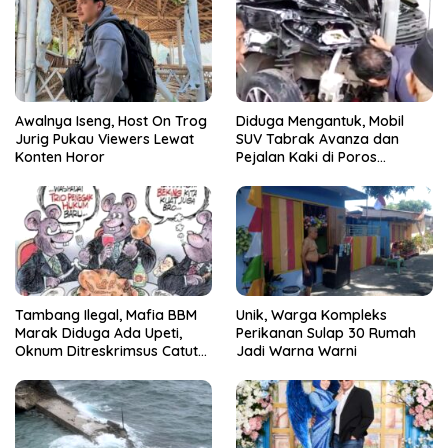
Awalnya Iseng, Host On Trog
Diduga Mengantuk, Mobil
Jurig Pukau Viewers Lewat
SUV Tabrak Avanza dan
Konten Horor
Pejalan Kaki di Poros
Pallangga Gowa
Tambang Ilegal, Mafia BBM
Unik, Warga Kompleks
Marak Diduga Ada Upeti,
Perikanan Sulap 30 Rumah
Oknum Ditreskrimsus Catut
Jadi Warna Warni
Nama Kapolda Sulsel