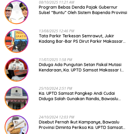
08/10/2025 11:21 AM
Program Bebas Denda Pajak Gubernur
Sulsel “Buntu” Oleh Sistem Bapenda Provinsi
13/08/2025 12:46 PM
Tata Parkir Terkesan Semrawut, Jukir
Kadang Bar-Bar PS Dirut Parkir Makassar
Raya NO COMMENT
11/07/2025 1:58 PM
Diduga Ada Pungutan Setan Fiskal Mutasi
Kendaraan, Ka. UPTD Samsat Makassar I
Mendadak GAPTEK
25/10/2024 2:51 PM
Ka. UPTD Samsat Pangkep Andi Cudai
Diduga Salah Gunakan Randis, Bawaslu
Jangan Tutup Mata
24/10/2024 12:03 PM
Disebut Pernah Ikut Kampanye, Bawaslu
Provinsi Diminta Periksa Ka. UPTD Samsat
Pangkep Andi Cudai