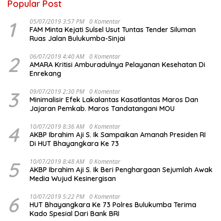
Popular Post
1
05/07/2019 3:57 PM
0 Komentar
FAM Minta Kejati Sulsel Usut Tuntas Tender Siluman
Ruas Jalan Bulukumba-Sinjai
2
06/07/2019 4:40 AM
0 Komentar
AMARA Kritisi Amburadulnya Pelayanan Kesehatan Di
Enrekang
3
09/07/2019 2:30 PM
0 Komentar
Minimalisir Efek Lakalantas Kasatlantas Maros Dan
Jajaran Pemkab. Maros Tandatangani MOU
4
10/07/2019 8:36 AM
0 Komentar
AKBP Ibrahim Aji S. Ik Sampaikan Amanah Presiden RI
Di HUT Bhayangkara Ke 73
5
10/07/2019 8:48 AM
0 Komentar
AKBP Ibrahim Aji S. Ik Beri Penghargaan Sejumlah Awak
Media Wujud Kesinergisan
6
10/07/2019 5:22 PM
0 Komentar
HUT Bhayangkara Ke 73 Polres Bulukumba Terima
Kado Spesial Dari Bank BRI