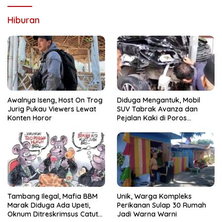
Hiburan
Awalnya Iseng, Host On Trog
Diduga Mengantuk, Mobil
Jurig Pukau Viewers Lewat
SUV Tabrak Avanza dan
Konten Horor
Pejalan Kaki di Poros
Pallangga Gowa
Tambang Ilegal, Mafia BBM
Unik, Warga Kompleks
Marak Diduga Ada Upeti,
Perikanan Sulap 30 Rumah
Oknum Ditreskrimsus Catut
Jadi Warna Warni