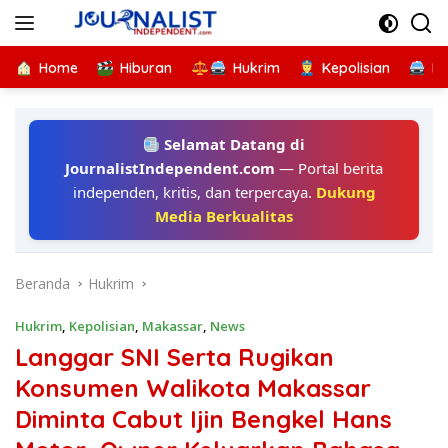
Langsung
ke
konten
Home
Hiburan
Hukrim
Kepolisian
Kr
Selamat Datang di
JournalistIndependent.com
— Portal berita
independen, kritis, dan terpercaya.
Dukung
Media Berkualitas
Beranda
Hukrim
Hukrim
,
Kepolisian
,
Makassar
,
News
Langgar SNI Serta Rugikan
Konsumen Walikota Makassar
Diminta Cabut Ijin Bengkel Hans