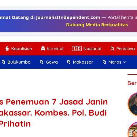
amat Datang di JournalistIndependent.com
— Portal berita i
Dukung Media Berkualitas
👮
🚔
🇮🇩
📁
Kepolisian
Kriminal
Nasional
Peristiwa
📁
📁
📁
📁
Bulukumba
Gowa
Makassar
Maros
Ber
s Penemuan 7 Jasad Janin
kassar. Kombes. Pol. Budi
Prihatin