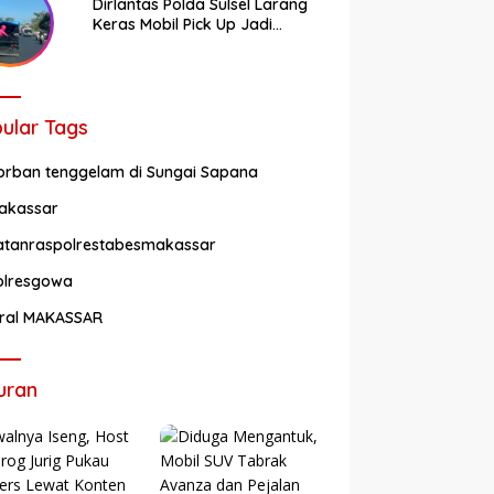
Dirlantas Polda Sulsel Larang
Keras Mobil Pick Up Jadi
Transportasi Umum
ular Tags
orban tenggelam di Sungai Sapana
akassar
atanraspolrestabesmakassar
olresgowa
iral MAKASSAR
uran