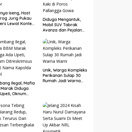
nya Iseng, Host
rog Jurig Pukau
Diduga Mengantuk,
ers Lewat Konten
Mobil SUV Tabrak
or
Avanza dan Pejalan
Kaki di Poros
Pallangga Gowa
Unik, Warga Kompleks
Perikanan Sulap 30
Rumah Jadi Warna
ang Ilegal, Mafia
Warni
 Marak Diduga
Upeti, Oknum
eskrimsus Catut
 Kapolda Sulsel