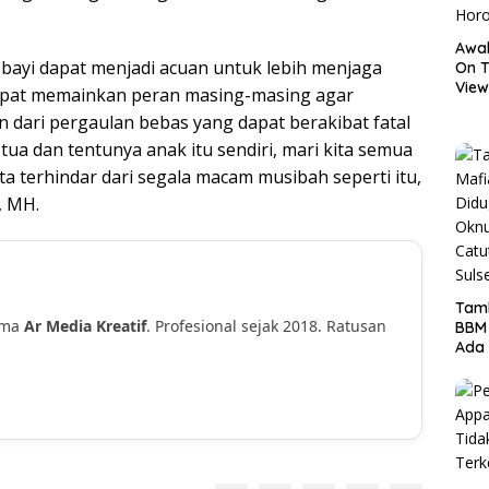
Awal
 bayi dapat menjadi acuan untuk lebih menjaga
On T
View
dapat memainkan peran masing-masing agar
Hor
n dari pergaulan bebas yang dapat berakibat fatal
tua dan tentunya anak itu sendiri, mari kita semua
a terhindar dari segala macam musibah seperti itu,
, MH.
Tamb
ama
Ar Media Kreatif
. Profesional sejak 2018. Ratusan
BBM
Ada 
!
Ditr
Nama