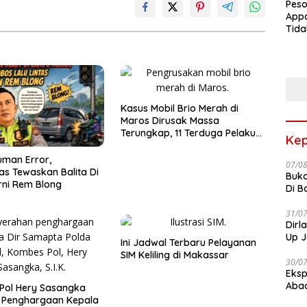
Peso
Appa
Tida
Terk
Terb
Kasus Mobil Brio Merah di
Maros Dirusak Massa
Terungkap, 11 Terduga Pelaku
Kep
Diciduk Polisi
man Error,
07/0
as Tewaskan Balita Di
Buka
ni Rem Blong
Di B
31/0
Dirl
Up J
Ini Jadwal Terbaru Pelayanan
SIM Keliling di Makassar
30/0
Eksp
Abad
Pol Hery Sasangka
r Penghargaan Kepala