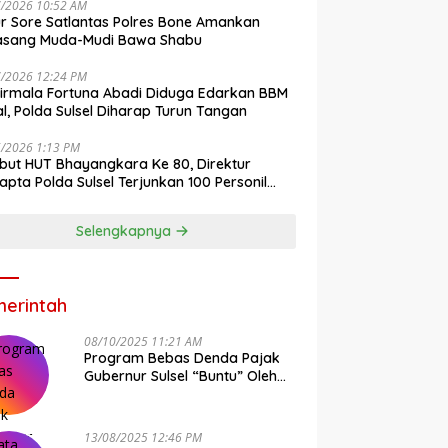
7/2026 10:52 AM
r Sore Satlantas Polres Bone Amankan
asang Muda-Mudi Bawa Shabu
7/2026 12:24 PM
irmala Fortuna Abadi Diduga Edarkan BBM
gal, Polda Sulsel Diharap Turun Tangan
6/2026 1:13 PM
ut HUT Bhayangkara Ke 80, Direktur
pta Polda Sulsel Terjunkan 100 Personil
ih-Bersih Pasar Maros
Selengkapnya
erintah
08/10/2025 11:21 AM
Program Bebas Denda Pajak
Gubernur Sulsel “Buntu” Oleh
Sistem Bapenda Provinsi
13/08/2025 12:46 PM