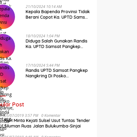
21/10/2024 10:14 AM
Kepala Bapenda Provinsi Tidak
Berani Copot Ka. UPTD Samsat
Pangkep Andi Cudai
18/10/2024 1:04 PM
Diduga Salah Gunakan Randis
Ka. UPTD Samsat Pangkep
Banyak Rekan Media, Kepala
Bapenda Ditantang Copot !
17/10/2024 5:44 PM
Randis UPTD Samsat Pangkep
Nangkring Di Posko
Kampanye, Kepala Bapenda
Tunggu Reaksi Bawaslu
ular Post
05/07/2019 3:57 PM
0 Komentar
FAM Minta Kejati Sulsel Usut Tuntas Tender
Siluman Ruas Jalan Bulukumba-Sinjai