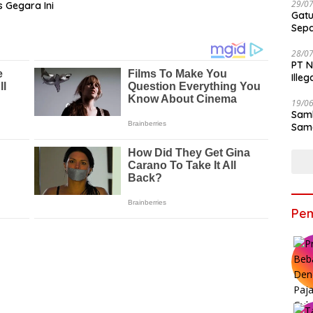
29/0
 Gegara Ini
Gatu
Sep
28/0
PT N
Ille
19/0
Samb
Sama
Bers
Pem