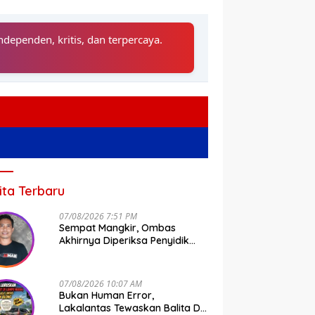
ndependen, kritis, dan terpercaya.
ita Terbaru
07/08/2026 7:51 PM
Sempat Mangkir, Ombas
Akhirnya Diperiksa Penyidik
Tipidkor Polda Sulsel
07/08/2026 10:07 AM
Bukan Human Error,
Lakalantas Tewaskan Balita Di