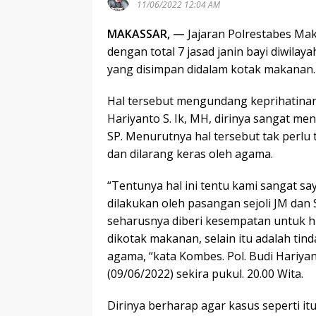
11/06/2022 12:04 AM
MAKASSAR, —
Jajaran Polrestabes M
dengan total 7 jasad janin bayi diwilay
yang disimpan didalam kotak makanan.
Hal tersebut mengundang keprihatinan
Hariyanto S. Ik, MH, dirinya sangat me
SP. Menurutnya hal tersebut tak perlu 
dan dilarang keras oleh agama.
“Tentunya hal ini tentu kami sangat sa
dilakukan oleh pasangan sejoli JM dan 
seharusnya diberi kesempatan untuk h
dikotak makanan, selain itu adalah tind
agama, “kata Kombes. Pol. Budi Hariyant
(09/06/2022) sekira pukul. 20.00 Wita.
Dirinya berharap agar kasus seperti itu 