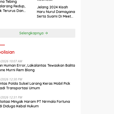
na Tebing
larang Redup,
Jelang 2024 Kisah
k Terurus Dan
Haru Nurul Damayana
esan
Serta Suami Di Meet
engkalai
Up Akbar NRL
Kosmetik
Selengkapnya
olisian
8/2026 10:07 AM
n Human Error, Lakalantas Tewaskan Balita
one Murni Rem Blong
7/2026 12:30 PM
antas Polda Sulsel Larang Keras Mobil Pick
adi Transportasi Umum
7/2026 12:31 PM
loitasi Minyak Haram PT Nirmala Fortuna
i Diduga Kebal Hukum