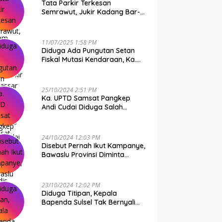
Tata Parkir Terkesan
Semrawut, Jukir Kadang Bar-
Bar PS Dirut Parkir Makassar
Raya NO COMMENT
11/07/2025 1:58 PM
Diduga Ada Pungutan Setan
Fiskal Mutasi Kendaraan, Ka.
UPTD Samsat Makassar I
Mendadak GAPTEK
25/10/2024 2:51 PM
Ka. UPTD Samsat Pangkep
Andi Cudai Diduga Salah
Gunakan Randis, Bawaslu
Jangan Tutup Mata
24/10/2024 12:03 PM
Disebut Pernah Ikut Kampanye,
Bawaslu Provinsi Diminta
Periksa Ka. UPTD Samsat
Pangkep Andi Cudai
23/10/2024 12:02 PM
Diduga Titipan, Kepala
Bapenda Sulsel Tak Bernyali
Copot Ka. UPTD Samsat
Pangkep Andi Cudai