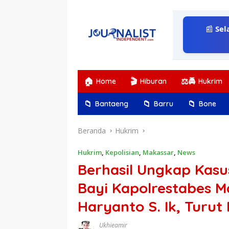
Langsung
ke
konten
📰
Sel
🏠
🎬
⚖️🚔
Home
Hiburan
Hukrim
📁
📁
📁
Bantaeng
Barru
Bone
Beranda
Hukrim
Hukrim
,
Kepolisian
,
Makassar
,
News
Berhasil Ungkap Kasu
Bayi Kapolrestabes Ma
Haryanto S. Ik, Turut 
Ukhieamir