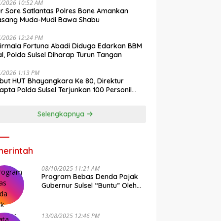
7/2026 10:52 AM
r Sore Satlantas Polres Bone Amankan
asang Muda-Mudi Bawa Shabu
7/2026 12:24 PM
irmala Fortuna Abadi Diduga Edarkan BBM
gal, Polda Sulsel Diharap Turun Tangan
6/2026 1:13 PM
ut HUT Bhayangkara Ke 80, Direktur
pta Polda Sulsel Terjunkan 100 Personil
ih-Bersih Pasar Maros
Selengkapnya
erintah
08/10/2025 11:21 AM
Program Bebas Denda Pajak
Gubernur Sulsel “Buntu” Oleh
Sistem Bapenda Provinsi
13/08/2025 12:46 PM