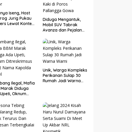
nya Iseng, Host
rog Jurig Pukau
Diduga Mengantuk,
ers Lewat Konten
Mobil SUV Tabrak
or
Avanza dan Pejalan
Kaki di Poros
Pallangga Gowa
Unik, Warga Kompleks
Perikanan Sulap 30
Rumah Jadi Warna
ang Ilegal, Mafia
Warni
 Marak Diduga
Upeti, Oknum
eskrimsus Catut
 Kapolda Sulsel