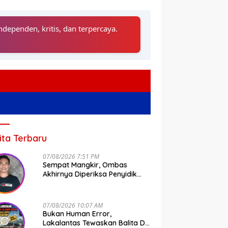
ndependen, kritis, dan terpercaya.
ita Terbaru
07/08/2026 7:51 PM
Sempat Mangkir, Ombas
Akhirnya Diperiksa Penyidik
Tipidkor Polda Sulsel
07/08/2026 10:07 AM
Bukan Human Error,
Lakalantas Tewaskan Balita Di