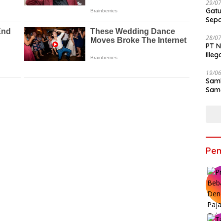
29/0
Gatu
Sep
28/0
PT N
Ille
19/0
Samb
Sama
Bers
Pem