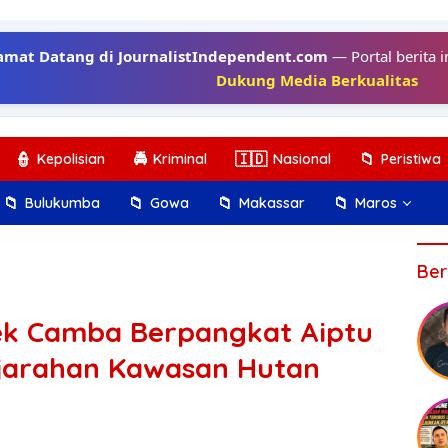
amat Datang di JournalistIndependent.com
— Portal berita i
Dukung Media Berkualitas
👮
🚔
🇮🇩
📁
Kepolisian
Kriminal
Nasional
Peristiwa
📁
📁
📁
📁
Bulukumba
Gowa
Makassar
Maros
Ber
k Camba Berpangkat Aiptu
njarahan Kawasan Hutan