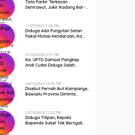
Tata Parkir Terkesan
Semrawut, Jukir Kadang Bar-
Bar PS Dirut Parkir Makassar
Raya NO COMMENT
11/07/2025 1:58 PM
Diduga Ada Pungutan Setan
Fiskal Mutasi Kendaraan, Ka.
UPTD Samsat Makassar I
Mendadak GAPTEK
25/10/2024 2:51 PM
Ka. UPTD Samsat Pangkep
Andi Cudai Diduga Salah
Gunakan Randis, Bawaslu
Jangan Tutup Mata
24/10/2024 12:03 PM
Disebut Pernah Ikut Kampanye,
Bawaslu Provinsi Diminta
Periksa Ka. UPTD Samsat
Pangkep Andi Cudai
23/10/2024 12:02 PM
Diduga Titipan, Kepala
Bapenda Sulsel Tak Bernyali
Copot Ka. UPTD Samsat
Pangkep Andi Cudai