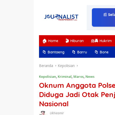
Langsung
ke
konten
📰
Sel
🏠
🎬
⚖️🚔
Home
Hiburan
Hukrim
📁
📁
📁
Bantaeng
Barru
Bone
Beranda
Kepolisian
Kepolisian
,
Kriminal
,
Maros
,
News
Oknum Anggota Polse
Diduga Jadi Otak Pe
Nasional
Ukhieamir