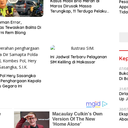
Kasus Mobil Brio Merah di
Peso
Maros Dirusak Massa
Appa
Terungkap, 11 Terduga Pelaku
Tida
Diciduk Polisi
Terk
man Error,
Terb
as Tewaskan Balita Di
ni Rem Blong
Ini Jadwal Terbaru Pelayanan
Kep
SIM Keliling di Makassar
07/0
Buka
Pol Hery Sasangka
Di B
r Penghargaan Kepala
 Gegara Ini
31/0
Dirl
Up J
30/0
Eksp
Abad