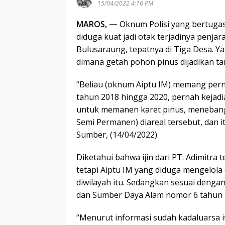
15/04/2022 4:16 PM
MAROS, —
Oknum Polisi yang bertugas
diduga kuat jadi otak terjadinya penj
Bulusaraung, tepatnya di Tiga Desa. Y
dimana getah pohon pinus dijadikan t
“Beliau (oknum Aiptu IM) memang perna
tahun 2018 hingga 2020, pernah kejadi
untuk memanen karet pinus, meneba
Semi Permanen) diareal tersebut, dan 
Sumber, (14/04/2022).
Diketahui bahwa ijin dari PT. Adimitra 
tetapi Aiptu IM yang diduga mengelola
diwilayah itu. Sedangkan sesuai dengan
dan Sumber Daya Alam nomor 6 tahun 2
“Menurut informasi sudah kadaluarsa itu