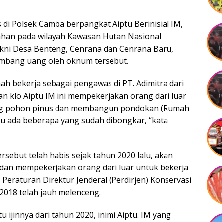
 di Polsek Camba berpangkat Aiptu Berinisial IM,
arahan pada wilayah Kawasan Hutan Nasional
akni Desa Benteng, Cenrana dan Cenrana Baru,
ambang uang oleh oknum tersebut.
h bekerja sebagai pengawas di PT. Adimitra dari
an klo Aiptu IM ini mempekerjakan orang dari luar
ng pohon pinus dan membangun pondokan (Rumah
itu ada beberapa yang sudah dibongkar, “kata
tersebut telah habis sejak tahun 2020 lalu, akan
 dan mempekerjakan orang dari luar untuk bekerja
 Peraturan Direktur Jenderal (Perdirjen) Konservasi
018 telah jauh melenceng.
 ijinnya dari tahun 2020, inimi Aiptu. IM yang