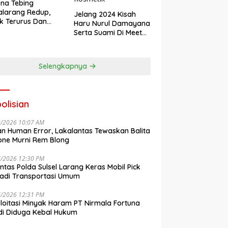
na Tebing
larang Redup,
Jelang 2024 Kisah
k Terurus Dan
Haru Nurul Damayana
esan
Serta Suami Di Meet
engkalai
Up Akbar NRL
Kosmetik
Selengkapnya
olisian
8/2026 10:07 AM
n Human Error, Lakalantas Tewaskan Balita
one Murni Rem Blong
7/2026 12:30 PM
antas Polda Sulsel Larang Keras Mobil Pick
adi Transportasi Umum
7/2026 12:31 PM
loitasi Minyak Haram PT Nirmala Fortuna
i Diduga Kebal Hukum