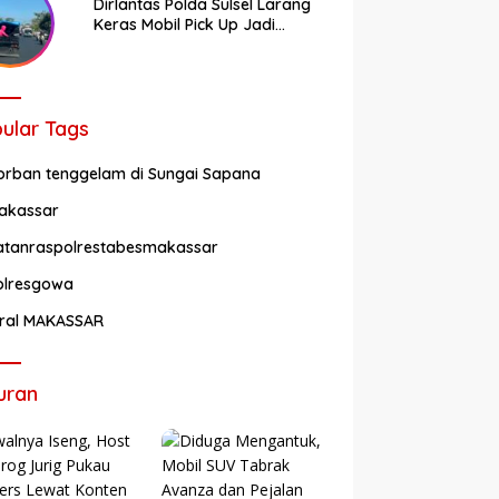
Dirlantas Polda Sulsel Larang
Keras Mobil Pick Up Jadi
Transportasi Umum
ular Tags
orban tenggelam di Sungai Sapana
akassar
atanraspolrestabesmakassar
olresgowa
iral MAKASSAR
uran