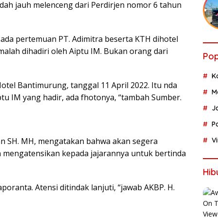
sudah jauh melenceng dari Perdirjen nomor 6 tahun
 ada pertemuan PT. Adimitra beserta KTH dihotel
alah dihadiri oleh Aiptu IM. Bukan orang dari
Pop
K
otel Bantimurung, tanggal 11 April 2022. Itu nda
M
iptu IM yang hadir, ada fhotonya, “tambah Sumber.
J
P
man SH. MH, mengatakan bahwa akan segera
V
an mengatensikan kepada jajarannya untuk bertinda
Hib
aporanta. Atensi ditindak lanjuti, “jawab AKBP. H.