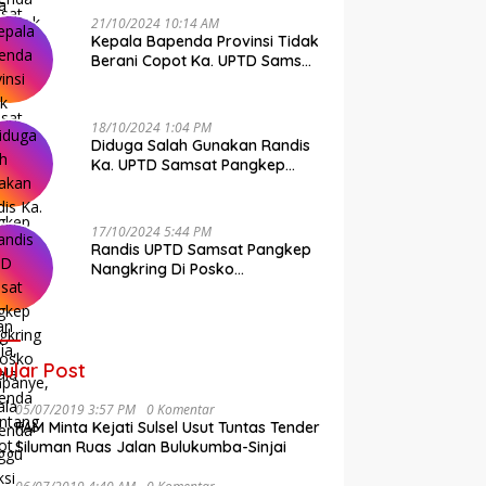
21/10/2024 10:14 AM
Kepala Bapenda Provinsi Tidak
Berani Copot Ka. UPTD Samsat
Pangkep Andi Cudai
18/10/2024 1:04 PM
Diduga Salah Gunakan Randis
Ka. UPTD Samsat Pangkep
Banyak Rekan Media, Kepala
Bapenda Ditantang Copot !
17/10/2024 5:44 PM
Randis UPTD Samsat Pangkep
Nangkring Di Posko
Kampanye, Kepala Bapenda
Tunggu Reaksi Bawaslu
ular Post
05/07/2019 3:57 PM
0 Komentar
FAM Minta Kejati Sulsel Usut Tuntas Tender
Siluman Ruas Jalan Bulukumba-Sinjai