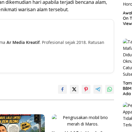
n dikemudian hari apabila terjadi bencana alam,
enikmati warisan alam tersebut.
Awal
On T
View
Hor
ama
Ar Media Kreatif
. Profesional sejak 2018. Ratusan
!
Tamb
BBM
Ada 
Ditr
Nama