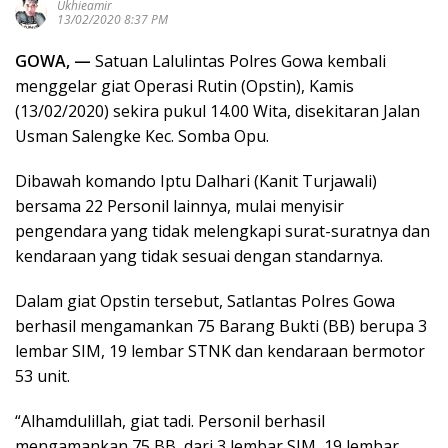
Ukhieamir
13/02/2020 8:37 PM
GOWA, —
Satuan Lalulintas Polres Gowa kembali
menggelar giat Operasi Rutin (Opstin), Kamis
(13/02/2020) sekira pukul 14.00 Wita, disekitaran Jalan
Usman Salengke Kec. Somba Opu.
Dibawah komando Iptu Dalhari (Kanit Turjawali)
bersama 22 Personil lainnya, mulai menyisir
pengendara yang tidak melengkapi surat-suratnya dan
kendaraan yang tidak sesuai dengan standarnya.
Dalam giat Opstin tersebut, Satlantas Polres Gowa
berhasil mengamankan 75 Barang Bukti (BB) berupa 3
lembar SIM, 19 lembar STNK dan kendaraan bermotor
53 unit.
“Alhamdulillah, giat tadi. Personil berhasil
mengamankan 75 BB, dari 3 lembar SIM, 19 lembar