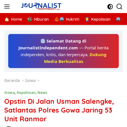
Langsung
ke
konten
Home
Hiburan
Hukrim
Kepolisian
Kr
Selamat Datang di
JournalistIndependent.com
— Portal berita
independen, kritis, dan terpercaya.
Dukung
Media Berkualitas
Beranda
Gowa
Gowa
,
Kepolisian
,
News
Opstin Di Jalan Usman Salengke,
Satlantas Polres Gowa Jaring 53
Unit Ranmor