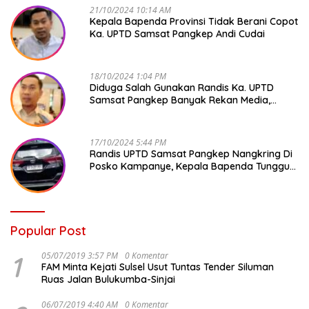
21/10/2024 10:14 AM
Kepala Bapenda Provinsi Tidak Berani Copot
Ka. UPTD Samsat Pangkep Andi Cudai
18/10/2024 1:04 PM
Diduga Salah Gunakan Randis Ka. UPTD
Samsat Pangkep Banyak Rekan Media,
Kepala Bapenda Ditantang Copot !
17/10/2024 5:44 PM
Randis UPTD Samsat Pangkep Nangkring Di
Posko Kampanye, Kepala Bapenda Tunggu
Reaksi Bawaslu
Popular Post
1
05/07/2019 3:57 PM
0 Komentar
FAM Minta Kejati Sulsel Usut Tuntas Tender Siluman
Ruas Jalan Bulukumba-Sinjai
06/07/2019 4:40 AM
0 Komentar