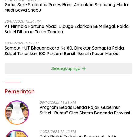
Gatur Sore Satlantas Polres Bone Amankan Sepasang Muda-
Mudi Bawa Shabu
28/07/2026 12:24 PM
PT Nirmala Fortuna Abadi Diduga Edarkan BBM Illegal, Polda
Sulsel Diharap Turun Tangan
19/06/2026 1:13 PM
Sambut HUT Bhayangkara Ke 80, Direktur Samapta Polda
Sulsel Terjunkan 100 Personil Bersih-Bersih Pasar Maros
Selengkapnya
Pemerintah
08/10/2025 11:21 AM
Program Bebas Denda Pajak Gubernur
Sulsel “Buntu” Oleh Sistem Bapenda Provinsi
13/08/2025 12:46 PM
Tata Parkir Terkesan Semrawut, Jukir