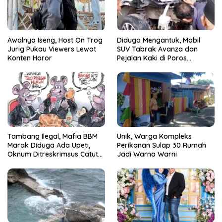
Awalnya Iseng, Host On Trog
Diduga Mengantuk, Mobil
Jurig Pukau Viewers Lewat
SUV Tabrak Avanza dan
Konten Horor
Pejalan Kaki di Poros
Pallangga Gowa
Tambang Ilegal, Mafia BBM
Unik, Warga Kompleks
Marak Diduga Ada Upeti,
Perikanan Sulap 30 Rumah
Oknum Ditreskrimsus Catut
Jadi Warna Warni
Nama Kapolda Sulsel