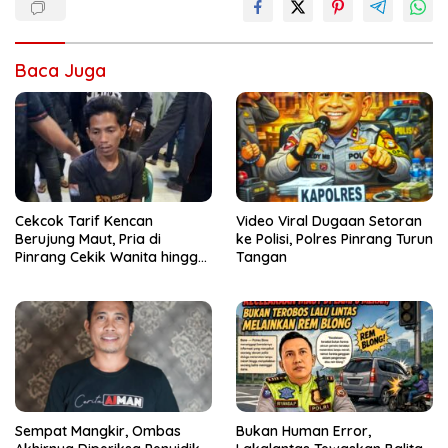
Baca Juga
Cekcok Tarif Kencan
Video Viral Dugaan Setoran
Berujung Maut, Pria di
ke Polisi, Polres Pinrang Turun
Pinrang Cekik Wanita hingga
Tangan
Tewas
Sempat Mangkir, Ombas
Bukan Human Error,