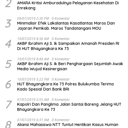
2
AMARA Kritisi Amburadulnya Pelayanan Kesehatan Di
Enrekang
3
09/07/2019 2:30 PM
0 Komentar
Minimalisir Efek Lakalantas Kasatlantas Maros Dan
Jajaran Pemkab. Maros Tandatangani MOU
4
10/07/2019 8:36 AM
0 Komentar
AKBP Ibrahim Aji S. Ik Sampaikan Amanah Presiden RI
Di HUT Bhayangkara Ke 73
5
10/07/2019 8:48 AM
0 Komentar
AKBP Ibrahim Aji S. Ik Beri Penghargaan Sejumlah Awak
Media Wujud Kesinergisan
6
10/07/2019 5:22 PM
0 Komentar
HUT Bhayangkara Ke 73 Polres Bulukumba Terima
Kado Spesial Dari Bank BRI
7
07/07/2019 5:55 AM
0 Komentar
Kapolri Dan Panglima Jalan Santai Bareng Jelang HUT
Bhayangkara Ke 73
8
07/07/2019 6:31 AM
0 Komentar
Aliansi Mahasiswa NTT Tuntut Hentikan Kasus Human