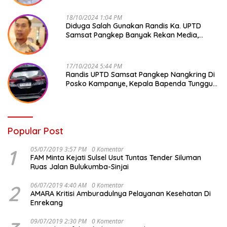
18/10/2024 1:04 PM
Diduga Salah Gunakan Randis Ka. UPTD
Samsat Pangkep Banyak Rekan Media,
Kepala Bapenda Ditantang Copot !
17/10/2024 5:44 PM
Randis UPTD Samsat Pangkep Nangkring Di
Posko Kampanye, Kepala Bapenda Tunggu
Reaksi Bawaslu
Popular Post
1
05/07/2019 3:57 PM
0 Komentar
FAM Minta Kejati Sulsel Usut Tuntas Tender Siluman
Ruas Jalan Bulukumba-Sinjai
2
06/07/2019 4:40 AM
0 Komentar
AMARA Kritisi Amburadulnya Pelayanan Kesehatan Di
Enrekang
09/07/2019 2:30 PM
0 Komentar