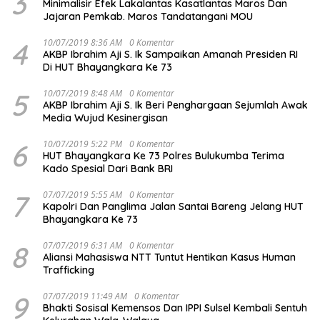
3
Minimalisir Efek Lakalantas Kasatlantas Maros Dan
Jajaran Pemkab. Maros Tandatangani MOU
4
10/07/2019 8:36 AM
0 Komentar
AKBP Ibrahim Aji S. Ik Sampaikan Amanah Presiden RI
Di HUT Bhayangkara Ke 73
5
10/07/2019 8:48 AM
0 Komentar
AKBP Ibrahim Aji S. Ik Beri Penghargaan Sejumlah Awak
Media Wujud Kesinergisan
6
10/07/2019 5:22 PM
0 Komentar
HUT Bhayangkara Ke 73 Polres Bulukumba Terima
Kado Spesial Dari Bank BRI
7
07/07/2019 5:55 AM
0 Komentar
Kapolri Dan Panglima Jalan Santai Bareng Jelang HUT
Bhayangkara Ke 73
8
07/07/2019 6:31 AM
0 Komentar
Aliansi Mahasiswa NTT Tuntut Hentikan Kasus Human
Trafficking
9
07/07/2019 11:49 AM
0 Komentar
Bhakti Sosisal Kemensos Dan IPPI Sulsel Kembali Sentuh