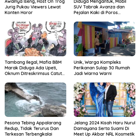
Awalnya Iseng, Host On Trog
Diduga Mengantuk, Mobil
Jurig Pukau Viewers Lewat
SUV Tabrak Avanza dan
Konten Horor
Pejalan Kaki di Poros
Pallangga Gowa
Tambang Ilegal, Mafia BBM
Unik, Warga Kompleks
Marak Diduga Ada Upeti,
Perikanan Sulap 30 Rumah
Oknum Ditreskrimsus Catut
Jadi Warna Warni
Nama Kapolda Sulsel
Pesona Tebing Appalarang
Jelang 2024 Kisah Haru Nurul
Redup, Tidak Terurus Dan
Damayana Serta Suami Di
Terkesan Terbengkalai
Meet Up Akbar NRL Kosmetik