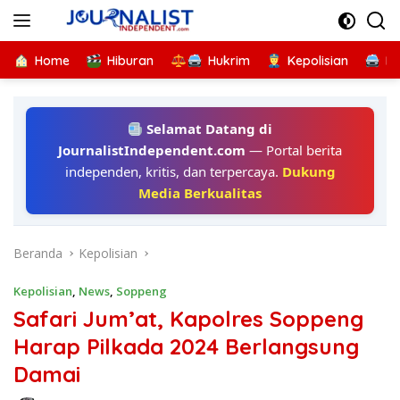
Langsung
ke
konten
Home
Hiburan
Hukrim
Kepolisian
Kr
Selamat Datang di
JournalistIndependent.com
— Portal berita
independen, kritis, dan terpercaya.
Dukung
Media Berkualitas
Beranda
Kepolisian
Kepolisian
,
News
,
Soppeng
Safari Jum’at, Kapolres Soppeng
Harap Pilkada 2024 Berlangsung
Damai