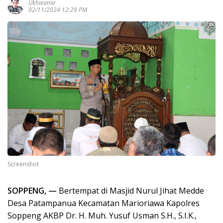
Ukhieamir
02/11/2024 12:29 PM
Screenshot
SOPPENG, —
Bertempat di Masjid Nurul Jihat Medde
Desa Patampanua Kecamatan Marioriawa Kapolres
Soppeng AKBP Dr. H. Muh. Yusuf Usman S.H., S.I.K.,