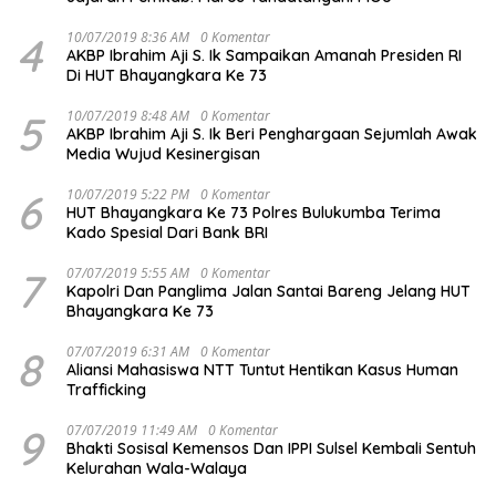
4
10/07/2019 8:36 AM
0 Komentar
AKBP Ibrahim Aji S. Ik Sampaikan Amanah Presiden RI
Di HUT Bhayangkara Ke 73
5
10/07/2019 8:48 AM
0 Komentar
AKBP Ibrahim Aji S. Ik Beri Penghargaan Sejumlah Awak
Media Wujud Kesinergisan
6
10/07/2019 5:22 PM
0 Komentar
HUT Bhayangkara Ke 73 Polres Bulukumba Terima
Kado Spesial Dari Bank BRI
7
07/07/2019 5:55 AM
0 Komentar
Kapolri Dan Panglima Jalan Santai Bareng Jelang HUT
Bhayangkara Ke 73
8
07/07/2019 6:31 AM
0 Komentar
Aliansi Mahasiswa NTT Tuntut Hentikan Kasus Human
Trafficking
9
07/07/2019 11:49 AM
0 Komentar
Bhakti Sosisal Kemensos Dan IPPI Sulsel Kembali Sentuh
Kelurahan Wala-Walaya