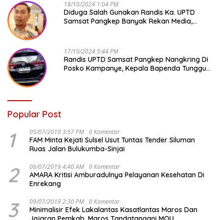
18/10/2024 1:04 PM
Diduga Salah Gunakan Randis Ka. UPTD
Samsat Pangkep Banyak Rekan Media,
Kepala Bapenda Ditantang Copot !
17/10/2024 5:44 PM
Randis UPTD Samsat Pangkep Nangkring Di
Posko Kampanye, Kepala Bapenda Tunggu
Reaksi Bawaslu
Popular Post
1
05/07/2019 3:57 PM
0 Komentar
FAM Minta Kejati Sulsel Usut Tuntas Tender Siluman
Ruas Jalan Bulukumba-Sinjai
2
06/07/2019 4:40 AM
0 Komentar
AMARA Kritisi Amburadulnya Pelayanan Kesehatan Di
Enrekang
3
09/07/2019 2:30 PM
0 Komentar
Minimalisir Efek Lakalantas Kasatlantas Maros Dan
Jajaran Pemkab. Maros Tandatangani MOU