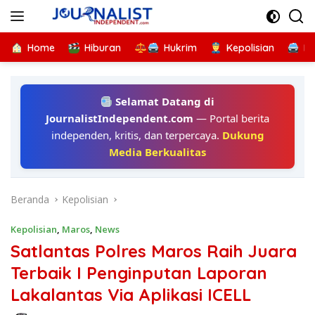
Langsung
ke
konten
Home
Hiburan
Hukrim
Kepolisian
Kr
Selamat Datang di
JournalistIndependent.com
— Portal berita
independen, kritis, dan terpercaya.
Dukung
Media Berkualitas
Beranda
Kepolisian
Kepolisian
,
Maros
,
News
Satlantas Polres Maros Raih Juara
Terbaik I Penginputan Laporan
Lakalantas Via Aplikasi ICELL