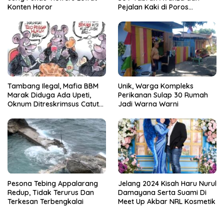
Konten Horor
Pejalan Kaki di Poros
Pallangga Gowa
Tambang Ilegal, Mafia BBM
Unik, Warga Kompleks
Marak Diduga Ada Upeti,
Perikanan Sulap 30 Rumah
Oknum Ditreskrimsus Catut
Jadi Warna Warni
Nama Kapolda Sulsel
Pesona Tebing Appalarang
Jelang 2024 Kisah Haru Nurul
Redup, Tidak Terurus Dan
Damayana Serta Suami Di
Terkesan Terbengkalai
Meet Up Akbar NRL Kosmetik