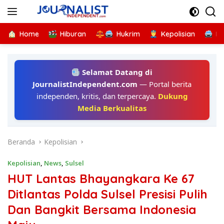
Langsung
ke
konten
Home
Hiburan
Hukrim
Kepolisian
Kr
Selamat Datang di
JournalistIndependent.com
— Portal berita
independen, kritis, dan terpercaya.
Dukung
Media Berkualitas
Beranda
Kepolisian
Kepolisian
,
News
,
Sulsel
HUT Lantas Bhayangkara Ke 67
Ditlantas Polda Sulsel Presisi Pulih
Dan Bangkit Bersama Indonesia