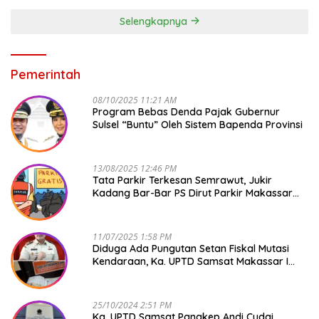
Selengkapnya
Pemerintah
08/10/2025 11:21 AM
Program Bebas Denda Pajak Gubernur
Sulsel “Buntu” Oleh Sistem Bapenda Provinsi
13/08/2025 12:46 PM
Tata Parkir Terkesan Semrawut, Jukir
Kadang Bar-Bar PS Dirut Parkir Makassar
Raya NO COMMENT
11/07/2025 1:58 PM
Diduga Ada Pungutan Setan Fiskal Mutasi
Kendaraan, Ka. UPTD Samsat Makassar I
Mendadak GAPTEK
25/10/2024 2:51 PM
Ka. UPTD Samsat Pangkep Andi Cudai