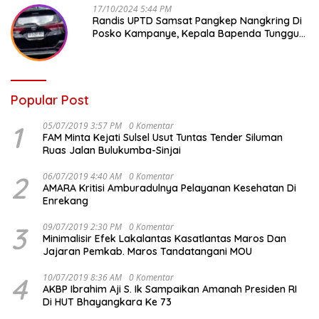
17/10/2024 5:44 PM
Randis UPTD Samsat Pangkep Nangkring Di
Posko Kampanye, Kepala Bapenda Tunggu
Reaksi Bawaslu
Popular Post
1
05/07/2019 3:57 PM
0 Komentar
FAM Minta Kejati Sulsel Usut Tuntas Tender Siluman
Ruas Jalan Bulukumba-Sinjai
2
06/07/2019 4:40 AM
0 Komentar
AMARA Kritisi Amburadulnya Pelayanan Kesehatan Di
Enrekang
3
09/07/2019 2:30 PM
0 Komentar
Minimalisir Efek Lakalantas Kasatlantas Maros Dan
Jajaran Pemkab. Maros Tandatangani MOU
4
10/07/2019 8:36 AM
0 Komentar
AKBP Ibrahim Aji S. Ik Sampaikan Amanah Presiden RI
Di HUT Bhayangkara Ke 73