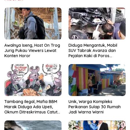
Awalnya Iseng, Host On Trog
Diduga Mengantuk, Mobil
Jurig Pukau Viewers Lewat
SUV Tabrak Avanza dan
Konten Horor
Pejalan Kaki di Poros
Pallangga Gowa
Tambang Ilegal, Mafia BBM
Unik, Warga Kompleks
Marak Diduga Ada Upeti,
Perikanan Sulap 30 Rumah
Oknum Ditreskrimsus Catut
Jadi Warna Warni
Nama Kapolda Sulsel