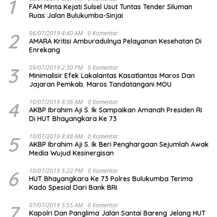
1
FAM Minta Kejati Sulsel Usut Tuntas Tender Siluman
Ruas Jalan Bulukumba-Sinjai
2
06/07/2019 4:40 AM
0 Komentar
AMARA Kritisi Amburadulnya Pelayanan Kesehatan Di
Enrekang
3
09/07/2019 2:30 PM
0 Komentar
Minimalisir Efek Lakalantas Kasatlantas Maros Dan
Jajaran Pemkab. Maros Tandatangani MOU
4
10/07/2019 8:36 AM
0 Komentar
AKBP Ibrahim Aji S. Ik Sampaikan Amanah Presiden RI
Di HUT Bhayangkara Ke 73
5
10/07/2019 8:48 AM
0 Komentar
AKBP Ibrahim Aji S. Ik Beri Penghargaan Sejumlah Awak
Media Wujud Kesinergisan
6
10/07/2019 5:22 PM
0 Komentar
HUT Bhayangkara Ke 73 Polres Bulukumba Terima
Kado Spesial Dari Bank BRI
7
07/07/2019 5:55 AM
0 Komentar
Kapolri Dan Panglima Jalan Santai Bareng Jelang HUT