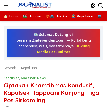
Langsung
ke
konten
Home
Hiburan
Hukrim
Kepolisian
Kr
Selamat Datang di
JournalistIndependent.com
— Portal berita
independen, kritis, dan terpercaya.
Dukung
Media Berkualitas
Beranda
Kepolisian
Kepolisian
,
Makassar
,
News
Ciptakan Khamtibmas Kondusif,
Kapolsek Rappocini Kunjungi Tiga
Pos Siskamling