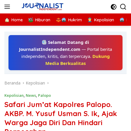
Langsung
ke
konten
Home
Hiburan
Hukrim
Kepolisian
Kr
Selamat Datang di
JournalistIndependent.com
— Portal berita
independen, kritis, dan terpercaya.
Dukung
Media Berkualitas
Beranda
Kepolisian
Kepolisian
,
News
,
Palopo
Safari Jum’at Kapolres Palopo.
AKBP. M. Yusuf Usman S. Ik, Ajak
Warga Jaga Diri Dan Hindari