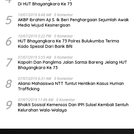
Di HUT Bhayangkara Ke 73
5
10/07/2019 8:48 AM
0 Komentar
AKBP Ibrahim Aji S. Ik Beri Penghargaan Sejumlah Awak
Media Wujud Kesinergisan
6
10/07/2019 5:22 PM
0 Komentar
HUT Bhayangkara Ke 73 Polres Bulukumba Terima
Kado Spesial Dari Bank BRI
7
07/07/2019 5:55 AM
0 Komentar
Kapolri Dan Panglima Jalan Santai Bareng Jelang HUT
Bhayangkara Ke 73
8
07/07/2019 6:31 AM
0 Komentar
Aliansi Mahasiswa NTT Tuntut Hentikan Kasus Human
Trafficking
9
07/07/2019 11:49 AM
0 Komentar
Bhakti Sosisal Kemensos Dan IPPI Sulsel Kembali Sentuh
Kelurahan Wala-Walaya