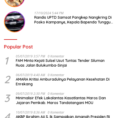
Kepala Bapenda Ditantang Copot !
17/10/2024 5:44 PM
Randis UPTD Samsat Pangkep Nangkring Di
Posko Kampanye, Kepala Bapenda Tunggu
Reaksi Bawaslu
Popular Post
1
05/07/2019 3:57 PM
0 Komentar
FAM Minta Kejati Sulsel Usut Tuntas Tender Siluman
Ruas Jalan Bulukumba-Sinjai
2
06/07/2019 4:40 AM
0 Komentar
AMARA Kritisi Amburadulnya Pelayanan Kesehatan Di
Enrekang
3
09/07/2019 2:30 PM
0 Komentar
Minimalisir Efek Lakalantas Kasatlantas Maros Dan
Jajaran Pemkab. Maros Tandatangani MOU
4
10/07/2019 8:36 AM
0 Komentar
AKBP Ibrahim Aji S. Ik Sampaikan Amanah Presiden RI