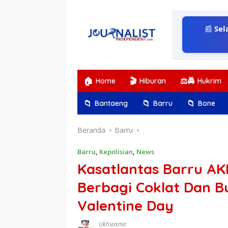
Langsung
ke
konten
📰
Sel
🏠
🎬
⚖️🚔
Home
Hiburan
Hukrim
📁
📁
📁
Bantaeng
Barru
Bone
Beranda
Barru
Barru
,
Kepolisian
,
News
Kasatlantas Barru AKP
Berbagi Coklat Dan B
Valentine Day
Ukhieamir