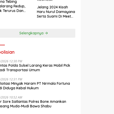
na Tebing
larang Redup,
Jelang 2024 Kisah
k Terurus Dan
Haru Nurul Damayana
esan
Serta Suami Di Meet
engkalai
Up Akbar NRL
Kosmetik
Selengkapnya
olisian
7/2026 12:30 PM
antas Polda Sulsel Larang Keras Mobil Pick
adi Transportasi Umum
7/2026 12:31 PM
loitasi Minyak Haram PT Nirmala Fortuna
i Diduga Kebal Hukum
7/2026 10:52 AM
r Sore Satlantas Polres Bone Amankan
asang Muda-Mudi Bawa Shabu