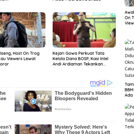
Awal
On T
View
Hor
Iseng, Host On Trog
Kejari Gowa Perkuat Tata
kau Viewers Lewat
Kelola Dana BOSP, Kasi Intel
oror
Andi Ardiaman Tekankan
Transparansi dan Pencegahan
Korupsi
Tamb
BBM
Ada 
Ditr
Nama