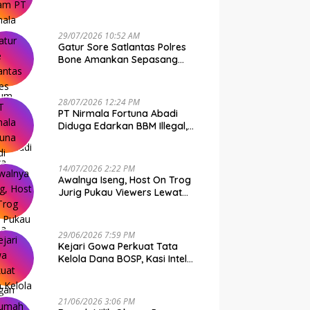
Kebal Hukum
29/07/2026 10:52 AM
Gatur Sore Satlantas Polres
Bone Amankan Sepasang
Muda-Mudi Bawa Shabu
28/07/2026 12:24 PM
PT Nirmala Fortuna Abadi
Diduga Edarkan BBM Illegal,
Polda Sulsel Diharap Turun
Tangan
14/07/2026 2:22 PM
Awalnya Iseng, Host On Trog
Jurig Pukau Viewers Lewat
Konten Horor
29/06/2026 7:59 PM
Kejari Gowa Perkuat Tata
Kelola Dana BOSP, Kasi Intel
Andi Ardiaman Tekankan
Transparansi dan Pencegahan
Korupsi
21/06/2026 3:06 PM