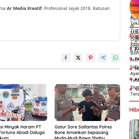
ama
Ar Media Kreatif
. Profesional sejak 2018. Ratusan
!
Pop
K
P
M
K
V
Hib
asi Minyak Haram PT
Gatur Sore Satlantas Polres
Fortuna Abadi Diduga
Bone Amankan Sepasang
ukum
Muda-Mudi Bawa Shabu