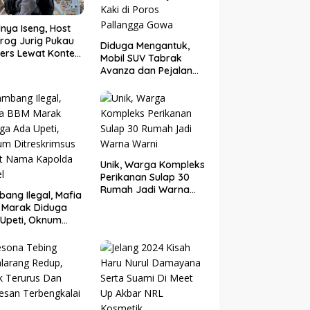
nya Iseng, Host
rog Jurig Pukau
Diduga Mengantuk,
ers Lewat Konten
Mobil SUV Tabrak
or
Avanza dan Pejalan
Kaki di Poros
Pallangga Gowa
Unik, Warga Kompleks
Perikanan Sulap 30
Rumah Jadi Warna
ang Ilegal, Mafia
Warni
 Marak Diduga
Upeti, Oknum
eskrimsus Catut
 Kapolda Sulsel