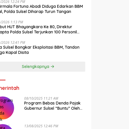
7/2026 12:24 PM
irmala Fortuna Abadi Diduga Edarkan BBM
gal, Polda Sulsel Diharap Turun Tangan
6/2026 1:13 PM
ut HUT Bhayangkara Ke 80, Direktur
pta Polda Sulsel Terjunkan 100 Personil
ih-Bersih Pasar Maros
6/2026 12:41 PM
a Sulsel Bongkar Eksploitasi BBM, Tandon
ga Kapal Disita
Selengkapnya
erintah
08/10/2025 11:21 AM
Program Bebas Denda Pajak
Gubernur Sulsel “Buntu” Oleh
Sistem Bapenda Provinsi
13/08/2025 12:46 PM