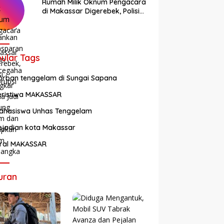
Rumah Milik Oknum Pengacara
di Makassar Digerebek, Polisi
Bongkar Arena Judi Sabung
Ayam dan Tetapkan Enam
Tersangka
ular Tags
orban tenggelam di Sungai Sapana
eristiwa MAKASSAR
ahasiswa Unhas Tenggelam
ejadian kota Makassar
iral MAKASSAR
uran