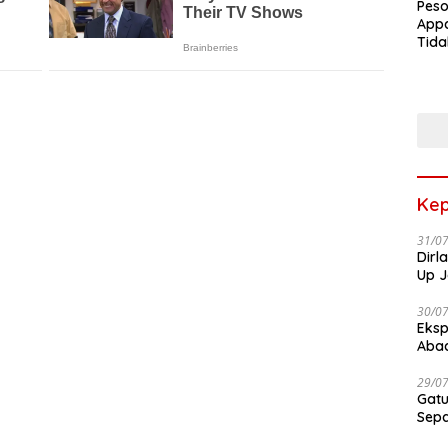
Peso
Appa
Tida
Terk
Terb
Kep
31/0
Dirl
Up J
30/0
Eksp
Abad
29/0
Gatu
Sep