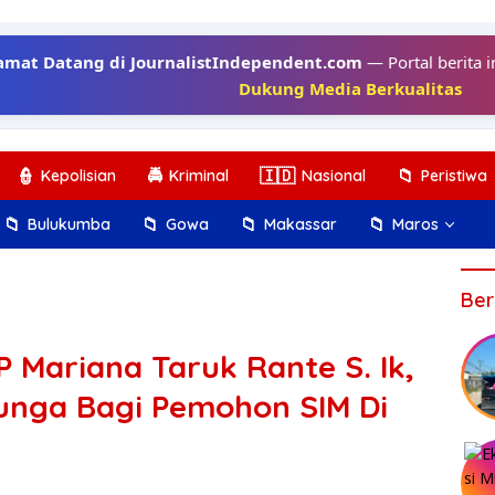
amat Datang di JournalistIndependent.com
— Portal berita i
Dukung Media Berkualitas
👮
🚔
🇮🇩
📁
Kepolisian
Kriminal
Nasional
Peristiwa
📁
📁
📁
📁
Bulukumba
Gowa
Makassar
Maros
Ber
 Mariana Taruk Rante S. Ik,
unga Bagi Pemohon SIM Di