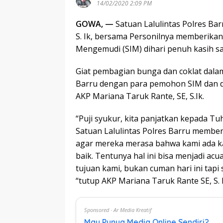
14/02/2020 2:09 PM
GOWA, —
Satuan Lalulintas Polres B
S. Ik, bersama Personilnya memberikan
Mengemudi (SIM) dihari penuh kasih say
Giat pembagian bunga dan coklat dalam
Barru dengan para pemohon SIM dan di
AKP Mariana Taruk Rante, SE, S.Ik.
“Puji syukur, kita panjatkan kepada Tu
Satuan Lalulintas Polres Barru membe
agar mereka merasa bahwa kami ada k
baik. Tentunya hal ini bisa menjadi ac
tujuan kami, bukan cuman hari ini tapi
“tutup AKP Mariana Taruk Rante SE, S. I
Sponsored · Ar Media Kreatif
Mau Punya Media Online Sendiri?