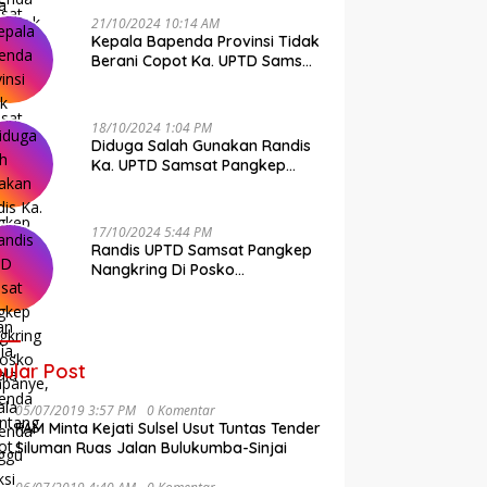
21/10/2024 10:14 AM
Kepala Bapenda Provinsi Tidak
Berani Copot Ka. UPTD Samsat
Pangkep Andi Cudai
18/10/2024 1:04 PM
Diduga Salah Gunakan Randis
Ka. UPTD Samsat Pangkep
Banyak Rekan Media, Kepala
Bapenda Ditantang Copot !
17/10/2024 5:44 PM
Randis UPTD Samsat Pangkep
Nangkring Di Posko
Kampanye, Kepala Bapenda
Tunggu Reaksi Bawaslu
ular Post
05/07/2019 3:57 PM
0 Komentar
FAM Minta Kejati Sulsel Usut Tuntas Tender
Siluman Ruas Jalan Bulukumba-Sinjai