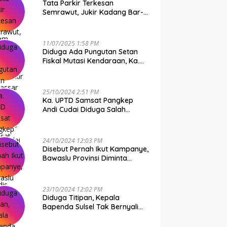
Tata Parkir Terkesan
Semrawut, Jukir Kadang Bar-
Bar PS Dirut Parkir Makassar
Raya NO COMMENT
11/07/2025 1:58 PM
Diduga Ada Pungutan Setan
Fiskal Mutasi Kendaraan, Ka.
UPTD Samsat Makassar I
Mendadak GAPTEK
25/10/2024 2:51 PM
Ka. UPTD Samsat Pangkep
Andi Cudai Diduga Salah
Gunakan Randis, Bawaslu
Jangan Tutup Mata
24/10/2024 12:03 PM
Disebut Pernah Ikut Kampanye,
Bawaslu Provinsi Diminta
Periksa Ka. UPTD Samsat
Pangkep Andi Cudai
23/10/2024 12:02 PM
Diduga Titipan, Kepala
Bapenda Sulsel Tak Bernyali
Copot Ka. UPTD Samsat
Pangkep Andi Cudai