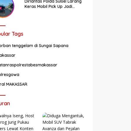
Dirlantas Polda Sulsel Larang
Keras Mobil Pick Up Jadi
Transportasi Umum
ular Tags
orban tenggelam di Sungai Sapana
akassar
atanraspolrestabesmakassar
olresgowa
iral MAKASSAR
uran