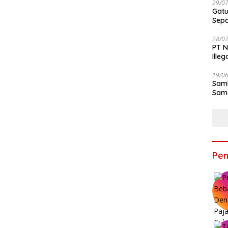
29/0
Gatu
Sep
28/0
PT N
Ille
19/0
Samb
Sama
Bers
Pem