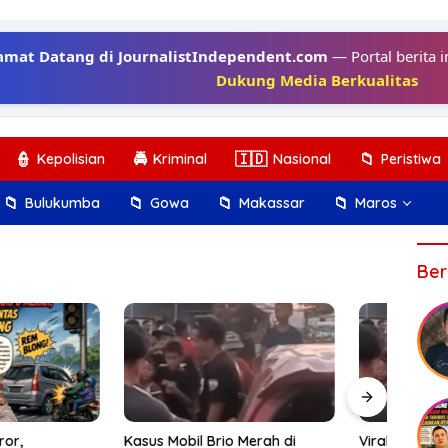
amat Datang di JournalistIndependent.com
— Portal berita i
Dukung Media Berkualitas
👮
🚔
🇮🇩
📁
Kepolisian
Kriminal
Nasional
Peristiwa
📁
📁
📁
📁
Bulukumba
Gowa
Makassar
Maros
Ber
Komb
Diga
Basar
bil Brio Merah di
Viral Mobil Brio Merah Dikejar