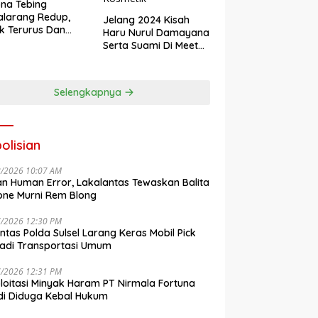
na Tebing
larang Redup,
Jelang 2024 Kisah
k Terurus Dan
Haru Nurul Damayana
esan
Serta Suami Di Meet
engkalai
Up Akbar NRL
Kosmetik
Selengkapnya
olisian
8/2026 10:07 AM
n Human Error, Lakalantas Tewaskan Balita
one Murni Rem Blong
7/2026 12:30 PM
antas Polda Sulsel Larang Keras Mobil Pick
adi Transportasi Umum
7/2026 12:31 PM
loitasi Minyak Haram PT Nirmala Fortuna
i Diduga Kebal Hukum