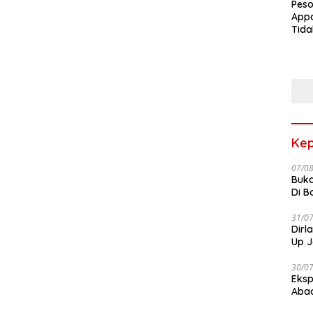
Peso
Appa
Tida
Terk
Terb
Kep
07/0
Buka
Di B
31/0
Dirl
Up J
30/0
Eksp
Abad