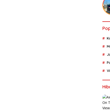
Pop
K
M
J
P
V
Hib