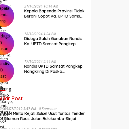
21/10/2024 10:14 AM
Kepala Bapenda Provinsi Tidak
Berani Copot Ka. UPTD Samsat
Pangkep Andi Cudai
18/10/2024 1:04 PM
Diduga Salah Gunakan Randis
Ka. UPTD Samsat Pangkep
Banyak Rekan Media, Kepala
Bapenda Ditantang Copot !
17/10/2024 5:44 PM
Randis UPTD Samsat Pangkep
Nangkring Di Posko
Kampanye, Kepala Bapenda
Tunggu Reaksi Bawaslu
ular Post
05/07/2019 3:57 PM
0 Komentar
FAM Minta Kejati Sulsel Usut Tuntas Tender
Siluman Ruas Jalan Bulukumba-Sinjai