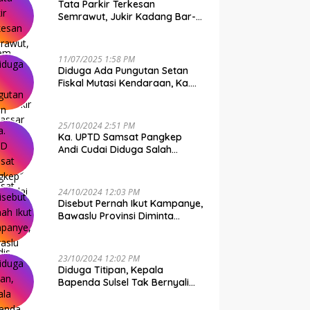
Tata Parkir Terkesan
Semrawut, Jukir Kadang Bar-
Bar PS Dirut Parkir Makassar
Raya NO COMMENT
11/07/2025 1:58 PM
Diduga Ada Pungutan Setan
Fiskal Mutasi Kendaraan, Ka.
UPTD Samsat Makassar I
Mendadak GAPTEK
25/10/2024 2:51 PM
Ka. UPTD Samsat Pangkep
Andi Cudai Diduga Salah
Gunakan Randis, Bawaslu
Jangan Tutup Mata
24/10/2024 12:03 PM
Disebut Pernah Ikut Kampanye,
Bawaslu Provinsi Diminta
Periksa Ka. UPTD Samsat
Pangkep Andi Cudai
23/10/2024 12:02 PM
Diduga Titipan, Kepala
Bapenda Sulsel Tak Bernyali
Copot Ka. UPTD Samsat
Pangkep Andi Cudai