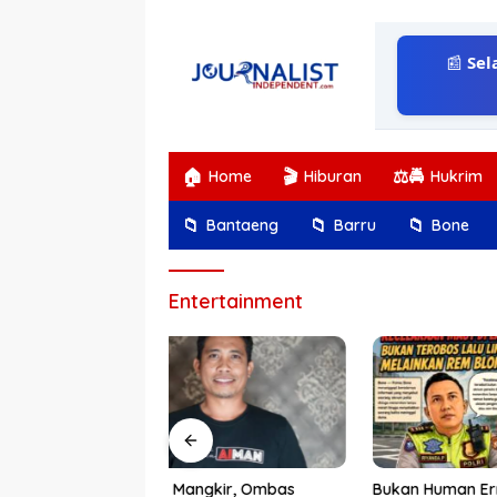
Langsung
ke
konten
📰
Sel
🏠
🎬
⚖️🚔
Home
Hiburan
Hukrim
📁
📁
📁
Bantaeng
Barru
Bone
Entertainment
gkir, Ombas
Bukan Human Error,
Kasus Mo