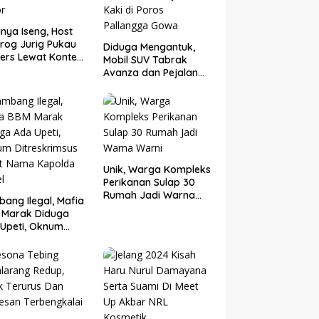
nya Iseng, Host
rog Jurig Pukau
Diduga Mengantuk,
ers Lewat Konten
Mobil SUV Tabrak
or
Avanza dan Pejalan
Kaki di Poros
Pallangga Gowa
Unik, Warga Kompleks
Perikanan Sulap 30
Rumah Jadi Warna
ang Ilegal, Mafia
Warni
 Marak Diduga
Upeti, Oknum
eskrimsus Catut
 Kapolda Sulsel