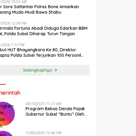
7/2026 10:52 AM
r Sore Satlantas Polres Bone Amankan
asang Muda-Mudi Bawa Shabu
7/2026 12:24 PM
irmala Fortuna Abadi Diduga Edarkan BBM
gal, Polda Sulsel Diharap Turun Tangan
6/2026 1:13 PM
ut HUT Bhayangkara Ke 80, Direktur
pta Polda Sulsel Terjunkan 100 Personil
ih-Bersih Pasar Maros
Selengkapnya
erintah
08/10/2025 11:21 AM
Program Bebas Denda Pajak
Gubernur Sulsel “Buntu” Oleh
Sistem Bapenda Provinsi
13/08/2025 12:46 PM