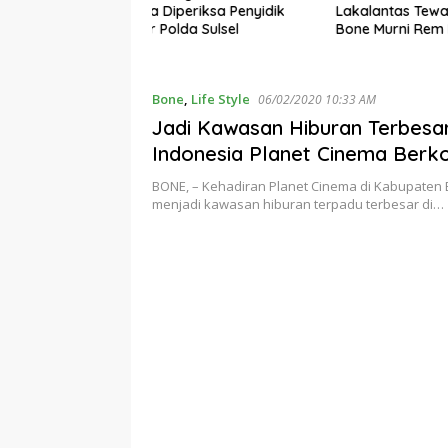
eriksa Penyidik
Lakalantas Tewaskan Balita Di
Maros D
da Sulsel
Bone Murni Rem Blong
Terungka
Diciduk P
Bone
,
Life Style
06/02/2020 10:33 AM
Jadi Kawasan Hiburan Terbesar
Indonesia Planet Cinema Berk
Entertainment
BONE, – Kehadiran Planet Cinema di Kabupaten
menjadi kawasan hiburan terpadu terbesar di…