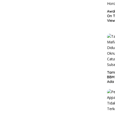
Awal
On T
View
Hor
Tamb
BBM
Ada 
Ditr
Nama