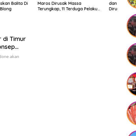
irusak Massa
dan Diteriaki Maling, Mobil
p, 11 Terduga Pelaku
Dirusak Polisi Usut
olisi
Pengrusakan
 di Timur
onsep
 Bone akan