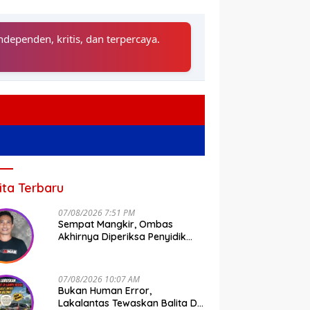
ndependen, kritis, dan terpercaya.
ita Terbaru
07/08/2026 7:51 PM
Sempat Mangkir, Ombas
Akhirnya Diperiksa Penyidik
Tipidkor Polda Sulsel
Ini Jadwal Terbaru Pelayanan
SIM Keliling di Makassar
es Pol Hery Sasangka
D
07/08/2026 10:07 AM
njar Penghargaan Kepala
K
Bukan Human Error,
nas Gegara Ini
T
Lakalantas Tewaskan Balita Di