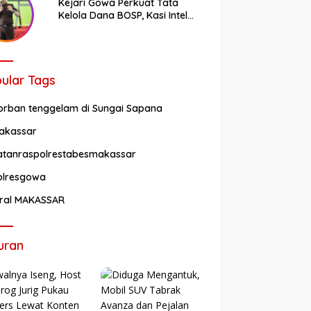
Kejari Gowa Perkuat Tata
Kelola Dana BOSP, Kasi Intel
Andi Ardiaman Tekankan
Transparansi dan Pencegahan
Korupsi
ular Tags
orban tenggelam di Sungai Sapana
akassar
atanraspolrestabesmakassar
olresgowa
iral MAKASSAR
uran