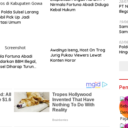
28/0
Nirmala Fortuna Abadi Diduga
PT N
Kebal Hukum
Ille
s Polda Sulsel Larang
bil Pick Up Jadi
19/0
rtasi Umum
Samb
Sama
Bers
02/0
Pold
Awalnya Iseng, Host On Trog
Hing
Jurig Pukau Viewers Lewat
la Fortuna Abadi
Konten Horor
darkan BBM Illegal,
lsel Diharap Turun
Pem