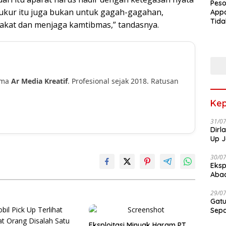
Peso
erukur itu juga bukan untuk gagah-gagahan,
Appa
Tida
akat dan menjaga kamtibmas,” tandasnya.
Terk
Terb
ama
Ar Media Kreatif
. Profesional sejak 2018. Ratusan
!
Kep
31/0
Dirl
Up J
30/0
Eksp
Abad
29/0
Gatu
Sep
Eksploitasi Minyak Haram PT