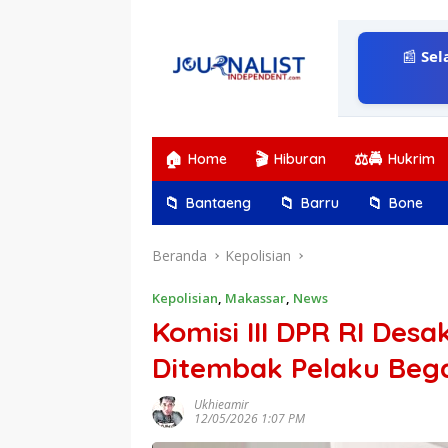
Langsung
ke
konten
📰
Sel
🏠
🎬
⚖️🚔
Home
Hiburan
Hukrim
📁
📁
📁
Bantaeng
Barru
Bone
Beranda
Kepolisian
Kepolisian
,
Makassar
,
News
Komisi III DPR RI Des
Ditembak Pelaku Bega
Ukhieamir
12/05/2026 1:07 PM