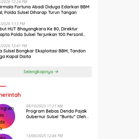
7/2026 12:24 PM
irmala Fortuna Abadi Diduga Edarkan BBM
gal, Polda Sulsel Diharap Turun Tangan
6/2026 1:13 PM
ut HUT Bhayangkara Ke 80, Direktur
pta Polda Sulsel Terjunkan 100 Personil
ih-Bersih Pasar Maros
6/2026 12:41 PM
a Sulsel Bongkar Eksploitasi BBM, Tandon
ga Kapal Disita
Selengkapnya
erintah
08/10/2025 11:21 AM
Program Bebas Denda Pajak
Gubernur Sulsel “Buntu” Oleh
Sistem Bapenda Provinsi
13/08/2025 12:46 PM