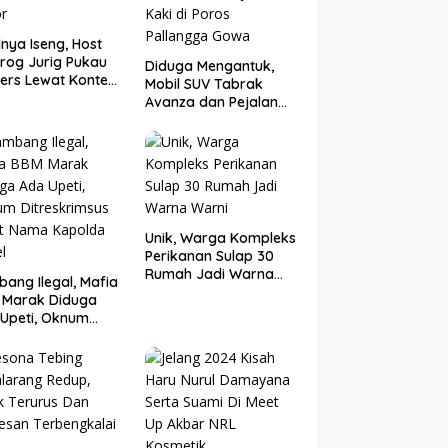
nya Iseng, Host
rog Jurig Pukau
Diduga Mengantuk,
ers Lewat Konten
Mobil SUV Tabrak
or
Avanza dan Pejalan
Kaki di Poros
Pallangga Gowa
Unik, Warga Kompleks
Perikanan Sulap 30
Rumah Jadi Warna
ang Ilegal, Mafia
Warni
 Marak Diduga
Upeti, Oknum
eskrimsus Catut
 Kapolda Sulsel