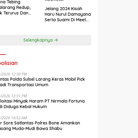
na Tebing
larang Redup,
Jelang 2024 Kisah
k Terurus Dan
Haru Nurul Damayana
esan
Serta Suami Di Meet
engkalai
Up Akbar NRL
Kosmetik
Selengkapnya
olisian
7/2026 12:30 PM
antas Polda Sulsel Larang Keras Mobil Pick
adi Transportasi Umum
7/2026 12:31 PM
loitasi Minyak Haram PT Nirmala Fortuna
i Diduga Kebal Hukum
7/2026 10:52 AM
r Sore Satlantas Polres Bone Amankan
asang Muda-Mudi Bawa Shabu