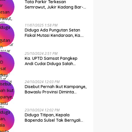
Tata Parkir Terkesan
Semrawut, Jukir Kadang Bar-
Bar PS Dirut Parkir Makassar
Raya NO COMMENT
11/07/2025 1:58 PM
Diduga Ada Pungutan Setan
Fiskal Mutasi Kendaraan, Ka.
UPTD Samsat Makassar I
Mendadak GAPTEK
25/10/2024 2:51 PM
Ka. UPTD Samsat Pangkep
Andi Cudai Diduga Salah
Gunakan Randis, Bawaslu
Jangan Tutup Mata
24/10/2024 12:03 PM
Disebut Pernah Ikut Kampanye,
Bawaslu Provinsi Diminta
Periksa Ka. UPTD Samsat
Pangkep Andi Cudai
23/10/2024 12:02 PM
Diduga Titipan, Kepala
Bapenda Sulsel Tak Bernyali
Copot Ka. UPTD Samsat
Pangkep Andi Cudai