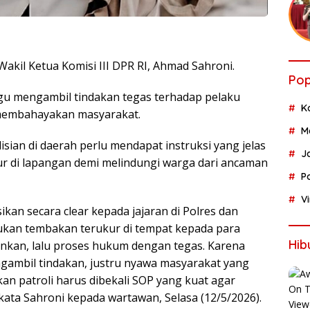
akil Ketua Komisi III DPR RI, Ahmad Sahroni.
Pop
agu mengambil tindakan tegas terhadap pelaku
K
n membahayakan masyarakat.
M
isian di daerah perlu mendapat instruksi yang jelas
J
ur di lapangan demi melindungi warga dari ancaman
P
V
kan secara clear kepada jajaran di Polres dan
ukan tembakan terukur di tempat kepada para
Hib
nkan, lalu proses hukum dengan tegas. Karena
engambil tindakan, justru nyawa masyarakat yang
an patroli harus dibekali SOP yang kuat agar
kata Sahroni kepada wartawan, Selasa (12/5/2026).