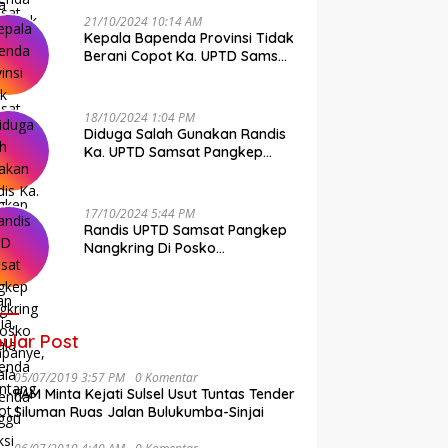
21/10/2024 10:14 AM
Kepala Bapenda Provinsi Tidak
Berani Copot Ka. UPTD Samsat
Pangkep Andi Cudai
18/10/2024 1:04 PM
Diduga Salah Gunakan Randis
Ka. UPTD Samsat Pangkep
Banyak Rekan Media, Kepala
Bapenda Ditantang Copot !
17/10/2024 5:44 PM
Randis UPTD Samsat Pangkep
Nangkring Di Posko
Kampanye, Kepala Bapenda
Tunggu Reaksi Bawaslu
ular Post
05/07/2019 3:57 PM
0 Komentar
FAM Minta Kejati Sulsel Usut Tuntas Tender
Siluman Ruas Jalan Bulukumba-Sinjai