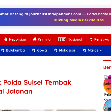
amat Datang di JournalistIndependent.com
— Portal berita i
Dukung Media Berkualitas
👮
🚔
🇮🇩
📁
Kepolisian
Kriminal
Nasional
Peristiwa
📁
📁
📁
📁
Bulukumba
Gowa
Makassar
Maros
Ber
ak Polda Sulsel Tembak
l Jalanan