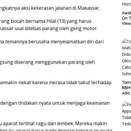
gkatnya aksi kekerasan jalanan di Makassar.
Awal
On T
rang bocah bernama Hilal (13) yang harus
View
assar usai ditebas parang oleh geng motor.
Hor
sama temannya berusaha menyelamatkan diri dari
ngsung diserang menggunakan parang oleh
 semakin nekat karena merasa tidak takut terhadap
Tamb
BBM
Ada 
Ditr
ir dengan tindakan nyata untuk menjaga keamanan
Nama
au aparat terlihat ragu dan lembek. Mereka makin
ari itu aparat harus hadir dengan ketegasan nyata