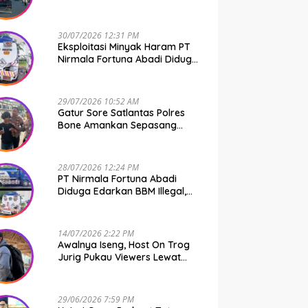
Transportasi Umum
30/07/2026 12:31 PM
Eksploitasi Minyak Haram PT
Nirmala Fortuna Abadi Diduga
Kebal Hukum
29/07/2026 10:52 AM
Gatur Sore Satlantas Polres
Bone Amankan Sepasang
Muda-Mudi Bawa Shabu
28/07/2026 12:24 PM
PT Nirmala Fortuna Abadi
Diduga Edarkan BBM Illegal,
Polda Sulsel Diharap Turun
Tangan
14/07/2026 2:22 PM
Awalnya Iseng, Host On Trog
Jurig Pukau Viewers Lewat
Konten Horor
29/06/2026 7:59 PM