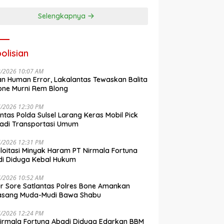
engkalai
Kosmetik
Selengkapnya
olisian
8/2026 10:07 AM
n Human Error, Lakalantas Tewaskan Balita
one Murni Rem Blong
7/2026 12:30 PM
antas Polda Sulsel Larang Keras Mobil Pick
adi Transportasi Umum
7/2026 12:31 PM
loitasi Minyak Haram PT Nirmala Fortuna
i Diduga Kebal Hukum
7/2026 10:52 AM
r Sore Satlantas Polres Bone Amankan
asang Muda-Mudi Bawa Shabu
7/2026 12:24 PM
irmala Fortuna Abadi Diduga Edarkan BBM