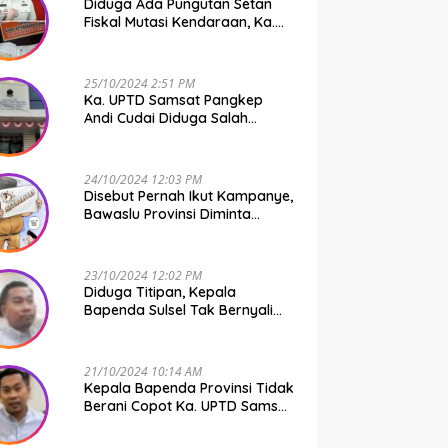
Diduga Ada Pungutan Setan
Fiskal Mutasi Kendaraan, Ka.
UPTD Samsat Makassar I
Mendadak GAPTEK
25/10/2024 2:51 PM
Ka. UPTD Samsat Pangkep
Andi Cudai Diduga Salah
Gunakan Randis, Bawaslu
Jangan Tutup Mata
24/10/2024 12:03 PM
Disebut Pernah Ikut Kampanye,
Bawaslu Provinsi Diminta
Periksa Ka. UPTD Samsat
Pangkep Andi Cudai
23/10/2024 12:02 PM
Diduga Titipan, Kepala
Bapenda Sulsel Tak Bernyali
Copot Ka. UPTD Samsat
Pangkep Andi Cudai
21/10/2024 10:14 AM
Kepala Bapenda Provinsi Tidak
Berani Copot Ka. UPTD Samsat
Pangkep Andi Cudai