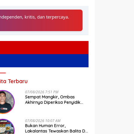
ndependen, kritis, dan terpercaya.
ita Terbaru
07/08/2026 7:51 PM
Sempat Mangkir, Ombas
Akhirnya Diperiksa Penyidik
Tipidkor Polda Sulsel
07/08/2026 10:07 AM
Bukan Human Error,
Lakalantas Tewaskan Balita Di