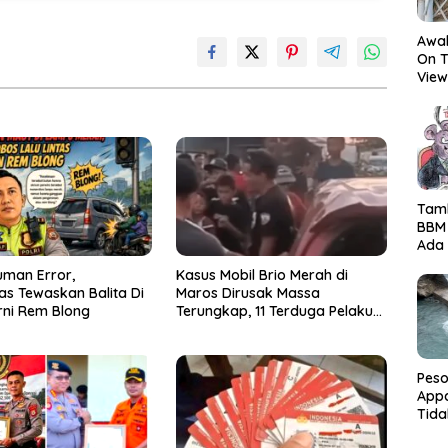
Awal
On T
View
Hor
Tamb
BBM
Ada 
Ditr
man Error,
Kasus Mobil Brio Merah di
Nama
as Tewaskan Balita Di
Maros Dirusak Massa
ni Rem Blong
Terungkap, 11 Terduga Pelaku
Diciduk Polisi
Peso
Appa
Tida
Terk