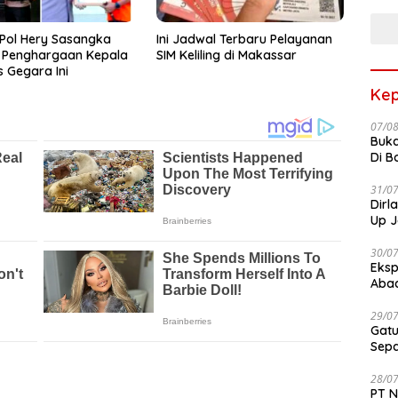
Terb
Pol Hery Sasangka
Ini Jadwal Terbaru Pelayanan
r Penghargaan Kepala
SIM Keliling di Makassar
 Gegara Ini
Kep
07/0
Buka
Di B
31/0
Dirl
Up J
30/0
Eksp
Abad
29/0
Gatu
Sep
28/0
PT N