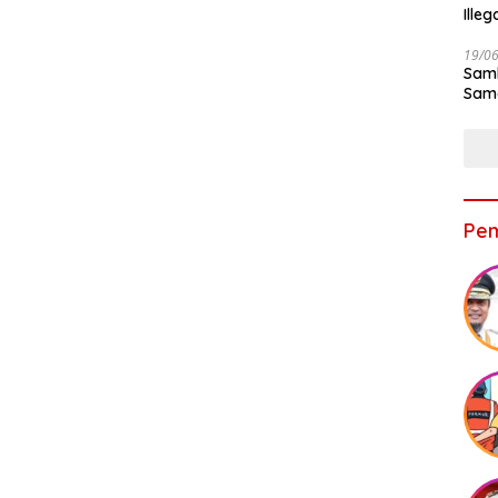
Ille
19/0
Samb
Sama
Bers
Pem