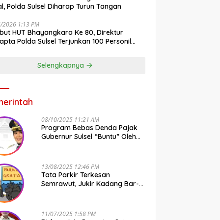
gal, Polda Sulsel Diharap Turun Tangan
6/2026 1:13 PM
ut HUT Bhayangkara Ke 80, Direktur
pta Polda Sulsel Terjunkan 100 Personil
ih-Bersih Pasar Maros
Selengkapnya
erintah
08/10/2025 11:21 AM
Program Bebas Denda Pajak
Gubernur Sulsel “Buntu” Oleh
Sistem Bapenda Provinsi
13/08/2025 12:46 PM
Tata Parkir Terkesan
Semrawut, Jukir Kadang Bar-
Bar PS Dirut Parkir Makassar
Raya NO COMMENT
11/07/2025 1:58 PM