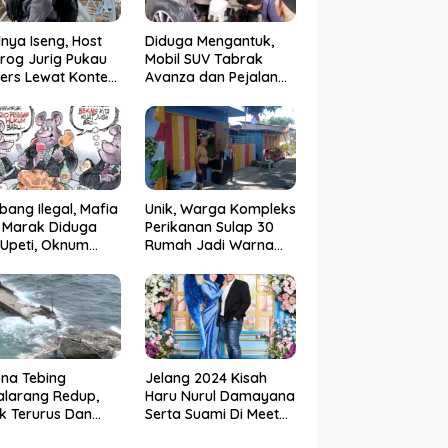
nya Iseng, Host
Diduga Mengantuk,
rog Jurig Pukau
Mobil SUV Tabrak
ers Lewat Konten
Avanza dan Pejalan
or
Kaki di Poros
Pallangga Gowa
ang Ilegal, Mafia
Unik, Warga Kompleks
 Marak Diduga
Perikanan Sulap 30
Upeti, Oknum
Rumah Jadi Warna
eskrimsus Catut
Warni
 Kapolda Sulsel
na Tebing
Jelang 2024 Kisah
larang Redup,
Haru Nurul Damayana
k Terurus Dan
Serta Suami Di Meet
esan
Up Akbar NRL