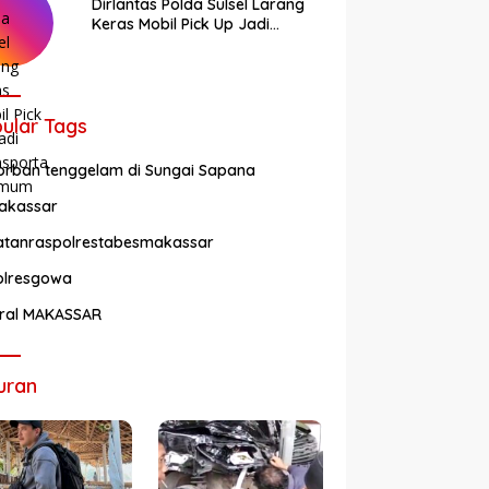
Dirlantas Polda Sulsel Larang
Keras Mobil Pick Up Jadi
Transportasi Umum
ular Tags
orban tenggelam di Sungai Sapana
akassar
atanraspolrestabesmakassar
olresgowa
iral MAKASSAR
uran