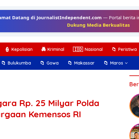
amat Datang di JournalistIndependent.com
— Portal berita i
Dukung Media Berkualitas
👮
🚔
🇮🇩
📁
Kepolisian
Kriminal
Nasional
Peristiwa
📁
📁
📁
📁
Bulukumba
Gowa
Makassar
Maros
Ber
ra Rp. 25 Milyar Polda
argaan Kemensos RI