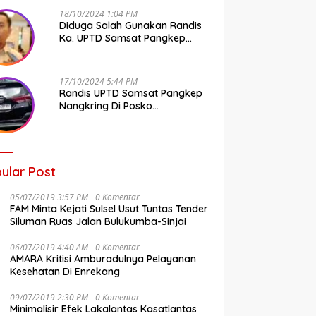
18/10/2024 1:04 PM
Diduga Salah Gunakan Randis
Ka. UPTD Samsat Pangkep
Banyak Rekan Media, Kepala
Bapenda Ditantang Copot !
17/10/2024 5:44 PM
Randis UPTD Samsat Pangkep
Nangkring Di Posko
Kampanye, Kepala Bapenda
Tunggu Reaksi Bawaslu
ular Post
05/07/2019 3:57 PM
0 Komentar
FAM Minta Kejati Sulsel Usut Tuntas Tender
Siluman Ruas Jalan Bulukumba-Sinjai
06/07/2019 4:40 AM
0 Komentar
AMARA Kritisi Amburadulnya Pelayanan
Kesehatan Di Enrekang
09/07/2019 2:30 PM
0 Komentar
Minimalisir Efek Lakalantas Kasatlantas