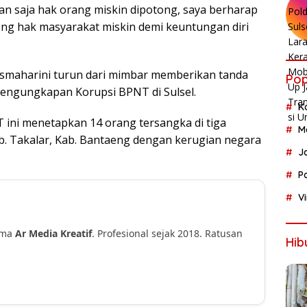
an saja hak orang miskin dipotong, saya berharap
tong hak masyarakat miskin demi keuntungan diri
Rismaharini turun dari mimbar memberikan tanda
Pop
Pengungkapan Korupsi BPNT di Sulsel.
K
 ini menetapkan 14 orang tersangka di tiga
M
Kab. Takalar, Kab. Bantaeng dengan kerugian negara
J
P
V
ama
Ar Media Kreatif
. Profesional sejak 2018. Ratusan
Hib
!