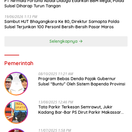
PT Nirmala Fortuna Abadi Diduga Edarkan BBM Illegal, Polda
Sulsel Diharap Turun Tangan
19/06/2026 1:13 PM
Sambut HUT Bhayangkara Ke 80, Direktur Samapta Polda
Sulsel Terjunkan 100 Personil Bersih-Bersih Pasar Maros
Selengkapnya
Pemerintah
08/10/2025 11:21 AM
Program Bebas Denda Pajak Gubernur
Sulsel “Buntu” Oleh Sistem Bapenda Provinsi
13/08/2025 12:46 PM
Tata Parkir Terkesan Semrawut, Jukir
Kadang Bar-Bar PS Dirut Parkir Makassar
Raya NO COMMENT
11/07/2025 1:58 PM