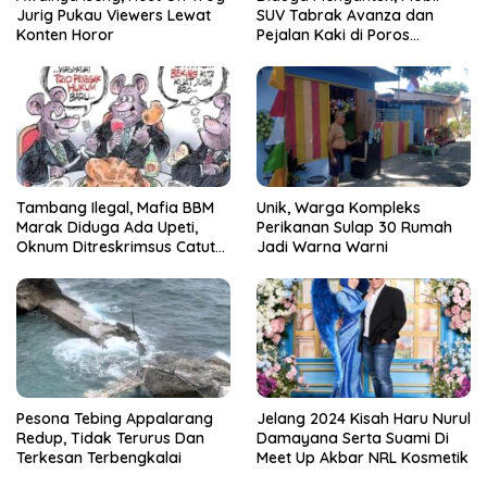
Jurig Pukau Viewers Lewat
SUV Tabrak Avanza dan
Konten Horor
Pejalan Kaki di Poros
Pallangga Gowa
Tambang Ilegal, Mafia BBM
Unik, Warga Kompleks
Marak Diduga Ada Upeti,
Perikanan Sulap 30 Rumah
Oknum Ditreskrimsus Catut
Jadi Warna Warni
Nama Kapolda Sulsel
Pesona Tebing Appalarang
Jelang 2024 Kisah Haru Nurul
Redup, Tidak Terurus Dan
Damayana Serta Suami Di
Terkesan Terbengkalai
Meet Up Akbar NRL Kosmetik