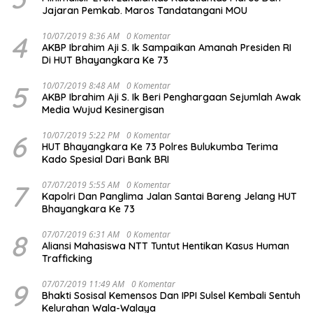
Jajaran Pemkab. Maros Tandatangani MOU
4
10/07/2019 8:36 AM
0 Komentar
AKBP Ibrahim Aji S. Ik Sampaikan Amanah Presiden RI
Di HUT Bhayangkara Ke 73
5
10/07/2019 8:48 AM
0 Komentar
AKBP Ibrahim Aji S. Ik Beri Penghargaan Sejumlah Awak
Media Wujud Kesinergisan
6
10/07/2019 5:22 PM
0 Komentar
HUT Bhayangkara Ke 73 Polres Bulukumba Terima
Kado Spesial Dari Bank BRI
7
07/07/2019 5:55 AM
0 Komentar
Kapolri Dan Panglima Jalan Santai Bareng Jelang HUT
Bhayangkara Ke 73
8
07/07/2019 6:31 AM
0 Komentar
Aliansi Mahasiswa NTT Tuntut Hentikan Kasus Human
Trafficking
9
07/07/2019 11:49 AM
0 Komentar
Bhakti Sosisal Kemensos Dan IPPI Sulsel Kembali Sentuh
Kelurahan Wala-Walaya