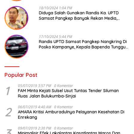
18/10/2024 1:04 PM
Diduga Salah Gunakan Randis Ka. UPTD
Samsat Pangkep Banyak Rekan Media,
Kepala Bapenda Ditantang Copot !
17/10/2024 5:44 PM
Randis UPTD Samsat Pangkep Nangkring Di
Posko Kampanye, Kepala Bapenda Tunggu
Reaksi Bawaslu
Popular Post
1
05/07/2019 3:57 PM
0 Komentar
FAM Minta Kejati Sulsel Usut Tuntas Tender Siluman
Ruas Jalan Bulukumba-Sinjai
2
06/07/2019 4:40 AM
0 Komentar
AMARA Kritisi Amburadulnya Pelayanan Kesehatan Di
Enrekang
3
09/07/2019 2:30 PM
0 Komentar
Minimalisir Efek Lakalantas Kasatlantas Maros Dan