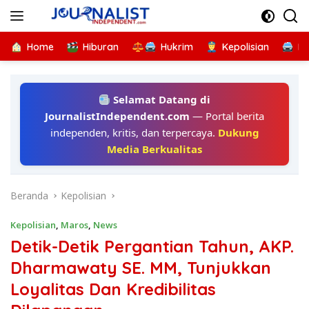
Langsung
ke
konten
Home
Hiburan
Hukrim
Kepolisian
Kr
Selamat Datang di
JournalistIndependent.com
— Portal berita
independen, kritis, dan terpercaya.
Dukung
Media Berkualitas
Beranda
Kepolisian
Kepolisian
,
Maros
,
News
Detik-Detik Pergantian Tahun, AKP.
Dharmawaty SE. MM, Tunjukkan
Loyalitas Dan Kredibilitas