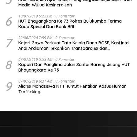
Media Wujud Kesinergisan
6
10/07/2019 5:22 PM
0 Komentar
HUT Bhayangkara Ke 73 Polres Bulukumba Terima
Kado Spesial Dari Bank BRI
7
29/06/2026 7:59 PM
0 Komentar
Kejari Gowa Perkuat Tata Kelola Dana BOSP, Kasi Intel
Andi Ardiaman Tekankan Transparansi dan
Pencegahan Korupsi
8
07/07/2019 5:55 AM
0 Komentar
Kapolri Dan Panglima Jalan Santai Bareng Jelang HUT
Bhayangkara Ke 73
9
07/07/2019 6:31 AM
0 Komentar
Aliansi Mahasiswa NTT Tuntut Hentikan Kasus Human
Trafficking