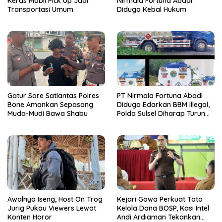
Keras Mobil Pick Up Jadi
Nirmala Fortuna Abadi
Transportasi Umum
Diduga Kebal Hukum
Gatur Sore Satlantas Polres
PT Nirmala Fortuna Abadi
Bone Amankan Sepasang
Diduga Edarkan BBM Illegal,
Muda-Mudi Bawa Shabu
Polda Sulsel Diharap Turun
Tangan
Awalnya Iseng, Host On Trog
Kejari Gowa Perkuat Tata
Jurig Pukau Viewers Lewat
Kelola Dana BOSP, Kasi Intel
Konten Horor
Andi Ardiaman Tekankan