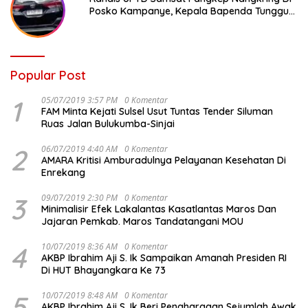
Posko Kampanye, Kepala Bapenda Tunggu
Reaksi Bawaslu
Popular Post
1
05/07/2019 3:57 PM
0 Komentar
FAM Minta Kejati Sulsel Usut Tuntas Tender Siluman
Ruas Jalan Bulukumba-Sinjai
2
06/07/2019 4:40 AM
0 Komentar
AMARA Kritisi Amburadulnya Pelayanan Kesehatan Di
Enrekang
3
09/07/2019 2:30 PM
0 Komentar
Minimalisir Efek Lakalantas Kasatlantas Maros Dan
Jajaran Pemkab. Maros Tandatangani MOU
4
10/07/2019 8:36 AM
0 Komentar
AKBP Ibrahim Aji S. Ik Sampaikan Amanah Presiden RI
Di HUT Bhayangkara Ke 73
5
10/07/2019 8:48 AM
0 Komentar
AKBP Ibrahim Aji S. Ik Beri Penghargaan Sejumlah Awak