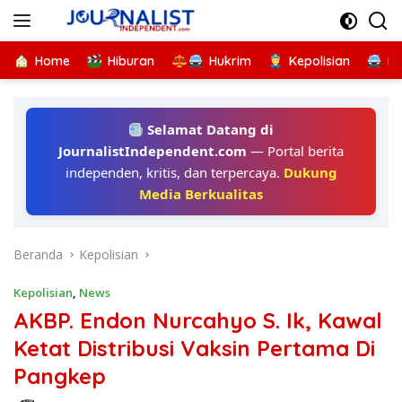
Langsung
ke
konten
Home
Hiburan
Hukrim
Kepolisian
Kr
Selamat Datang di
JournalistIndependent.com
— Portal berita
independen, kritis, dan terpercaya.
Dukung
Media Berkualitas
Beranda
Kepolisian
Kepolisian
,
News
AKBP. Endon Nurcahyo S. Ik, Kawal
Ketat Distribusi Vaksin Pertama Di
Pangkep