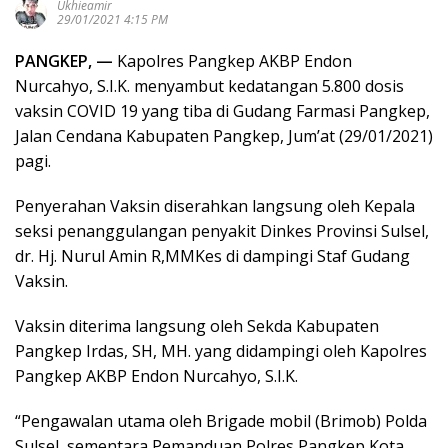
Ukhieamir
29/01/2021 4:15 PM
PANGKEP, —
Kapolres Pangkep AKBP Endon
Nurcahyo, S.I.K. menyambut kedatangan 5.800 dosis
vaksin COVID 19 yang tiba di Gudang Farmasi Pangkep,
Jalan Cendana Kabupaten Pangkep, Jum’at (29/01/2021)
pagi.
Penyerahan Vaksin diserahkan langsung oleh Kepala
seksi penanggulangan penyakit Dinkes Provinsi Sulsel,
dr. Hj. Nurul Amin R,MMKes di dampingi Staf Gudang
Vaksin.
Vaksin diterima langsung oleh Sekda Kabupaten
Pangkep Irdas, SH, MH. yang didampingi oleh Kapolres
Pangkep AKBP Endon Nurcahyo, S.I.K.
“Pengawalan utama oleh Brigade mobil (Brimob) Polda
Sulsel, sementara Pemanduan Polres Pangkep Kota