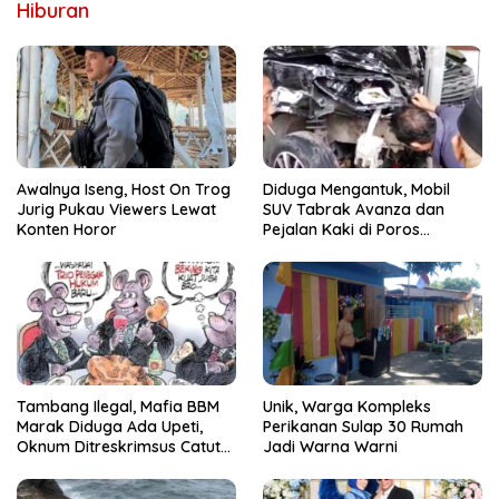
Hiburan
Awalnya Iseng, Host On Trog
Diduga Mengantuk, Mobil
Jurig Pukau Viewers Lewat
SUV Tabrak Avanza dan
Konten Horor
Pejalan Kaki di Poros
Pallangga Gowa
Tambang Ilegal, Mafia BBM
Unik, Warga Kompleks
Marak Diduga Ada Upeti,
Perikanan Sulap 30 Rumah
Oknum Ditreskrimsus Catut
Jadi Warna Warni
Nama Kapolda Sulsel