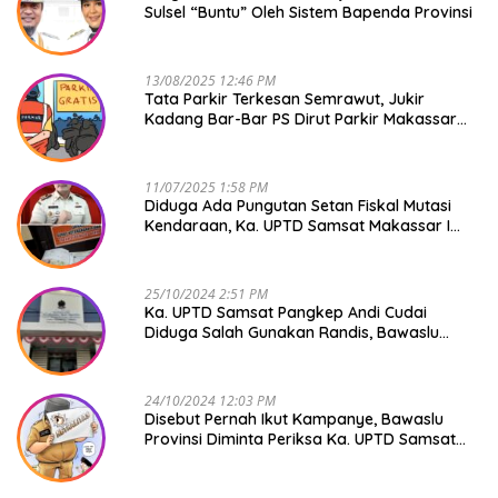
Sulsel “Buntu” Oleh Sistem Bapenda Provinsi
13/08/2025 12:46 PM
Tata Parkir Terkesan Semrawut, Jukir
Kadang Bar-Bar PS Dirut Parkir Makassar
Raya NO COMMENT
11/07/2025 1:58 PM
Diduga Ada Pungutan Setan Fiskal Mutasi
Kendaraan, Ka. UPTD Samsat Makassar I
Mendadak GAPTEK
25/10/2024 2:51 PM
Ka. UPTD Samsat Pangkep Andi Cudai
Diduga Salah Gunakan Randis, Bawaslu
Jangan Tutup Mata
24/10/2024 12:03 PM
Disebut Pernah Ikut Kampanye, Bawaslu
Provinsi Diminta Periksa Ka. UPTD Samsat
Pangkep Andi Cudai