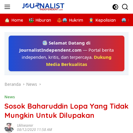
Langsung
ke
konten
Home
Hiburan
Hukrim
Kepolisian
Kr
Selamat Datang di
JournalistIndependent.com
— Portal berita
independen, kritis, dan terpercaya.
Dukung
Media Berkualitas
Beranda
News
News
Sosok Baharuddin Lopa Yang Tidak
Mungkin Untuk Dilupakan
Ukhieamir
08/12/2020 11:58 AM