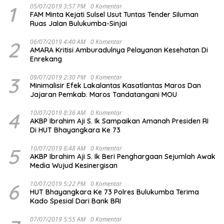
1
05/07/2019 3:57 PM
0 Komentar
FAM Minta Kejati Sulsel Usut Tuntas Tender Siluman
Ruas Jalan Bulukumba-Sinjai
2
06/07/2019 4:40 AM
0 Komentar
AMARA Kritisi Amburadulnya Pelayanan Kesehatan Di
Enrekang
3
09/07/2019 2:30 PM
0 Komentar
Minimalisir Efek Lakalantas Kasatlantas Maros Dan
Jajaran Pemkab. Maros Tandatangani MOU
4
10/07/2019 8:36 AM
0 Komentar
AKBP Ibrahim Aji S. Ik Sampaikan Amanah Presiden RI
Di HUT Bhayangkara Ke 73
5
10/07/2019 8:48 AM
0 Komentar
AKBP Ibrahim Aji S. Ik Beri Penghargaan Sejumlah Awak
Media Wujud Kesinergisan
6
10/07/2019 5:22 PM
0 Komentar
HUT Bhayangkara Ke 73 Polres Bulukumba Terima
Kado Spesial Dari Bank BRI
07/07/2019 5:55 AM
0 Komentar