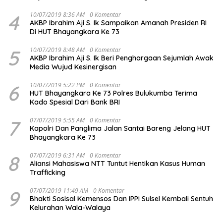
4
10/07/2019 8:36 AM
0 Komentar
AKBP Ibrahim Aji S. Ik Sampaikan Amanah Presiden RI
Di HUT Bhayangkara Ke 73
5
10/07/2019 8:48 AM
0 Komentar
AKBP Ibrahim Aji S. Ik Beri Penghargaan Sejumlah Awak
Media Wujud Kesinergisan
6
10/07/2019 5:22 PM
0 Komentar
HUT Bhayangkara Ke 73 Polres Bulukumba Terima
Kado Spesial Dari Bank BRI
7
07/07/2019 5:55 AM
0 Komentar
Kapolri Dan Panglima Jalan Santai Bareng Jelang HUT
Bhayangkara Ke 73
8
07/07/2019 6:31 AM
0 Komentar
Aliansi Mahasiswa NTT Tuntut Hentikan Kasus Human
Trafficking
9
07/07/2019 11:49 AM
0 Komentar
Bhakti Sosisal Kemensos Dan IPPI Sulsel Kembali Sentuh
Kelurahan Wala-Walaya