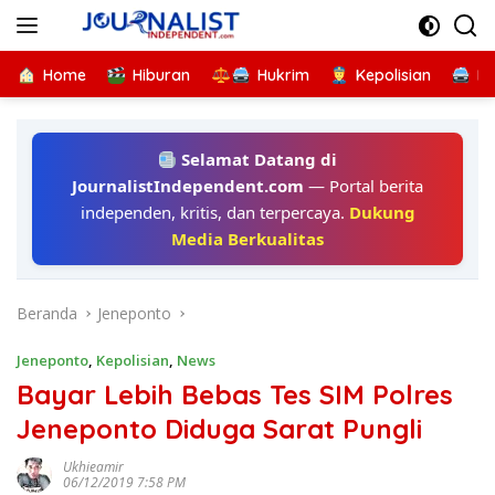
Langsung
ke
konten
Home
Hiburan
Hukrim
Kepolisian
Kr
Selamat Datang di
JournalistIndependent.com
— Portal berita
independen, kritis, dan terpercaya.
Dukung
Media Berkualitas
Beranda
Jeneponto
Jeneponto
,
Kepolisian
,
News
Bayar Lebih Bebas Tes SIM Polres
Jeneponto Diduga Sarat Pungli
Ukhieamir
06/12/2019 7:58 PM