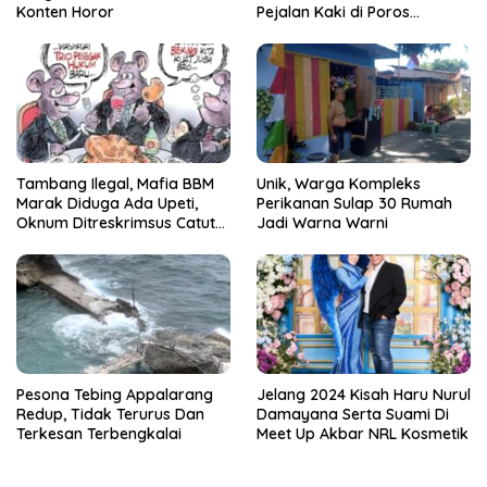
Konten Horor
Pejalan Kaki di Poros
Pallangga Gowa
Tambang Ilegal, Mafia BBM
Unik, Warga Kompleks
Marak Diduga Ada Upeti,
Perikanan Sulap 30 Rumah
Oknum Ditreskrimsus Catut
Jadi Warna Warni
Nama Kapolda Sulsel
Pesona Tebing Appalarang
Jelang 2024 Kisah Haru Nurul
Redup, Tidak Terurus Dan
Damayana Serta Suami Di
Terkesan Terbengkalai
Meet Up Akbar NRL Kosmetik