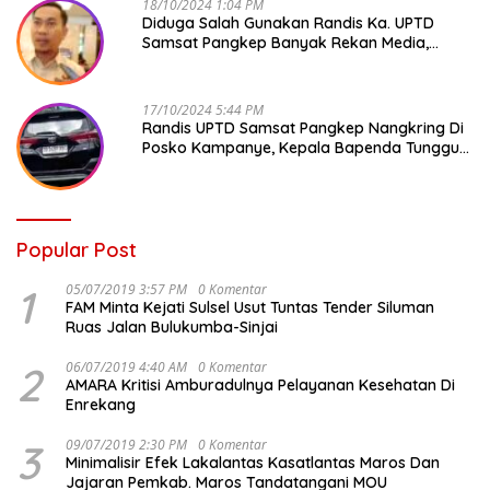
18/10/2024 1:04 PM
Diduga Salah Gunakan Randis Ka. UPTD
Samsat Pangkep Banyak Rekan Media,
Kepala Bapenda Ditantang Copot !
17/10/2024 5:44 PM
Randis UPTD Samsat Pangkep Nangkring Di
Posko Kampanye, Kepala Bapenda Tunggu
Reaksi Bawaslu
Popular Post
1
05/07/2019 3:57 PM
0 Komentar
FAM Minta Kejati Sulsel Usut Tuntas Tender Siluman
Ruas Jalan Bulukumba-Sinjai
2
06/07/2019 4:40 AM
0 Komentar
AMARA Kritisi Amburadulnya Pelayanan Kesehatan Di
Enrekang
3
09/07/2019 2:30 PM
0 Komentar
Minimalisir Efek Lakalantas Kasatlantas Maros Dan
Jajaran Pemkab. Maros Tandatangani MOU