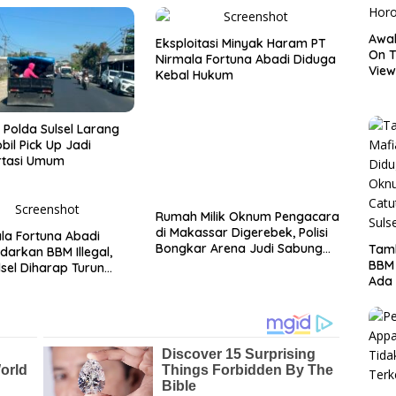
Awal
Eksploitasi Minyak Haram PT
On T
Nirmala Fortuna Abadi Diduga
View
Kebal Hukum
Hor
s Polda Sulsel Larang
bil Pick Up Jadi
rtasi Umum
Rumah Milik Oknum Pengacara
di Makassar Digerebek, Polisi
la Fortuna Abadi
Bongkar Arena Judi Sabung
Tamb
darkan BBM Illegal,
Ayam dan Tetapkan Enam
BBM
lsel Diharap Turun
Tersangka
Ada 
Ditr
Nama