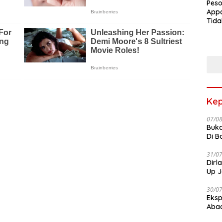
Peso
Appa
Tida
Terk
Terb
Kep
07/0
Buka
Di B
31/0
Dirl
Up J
30/0
Eksp
Abad