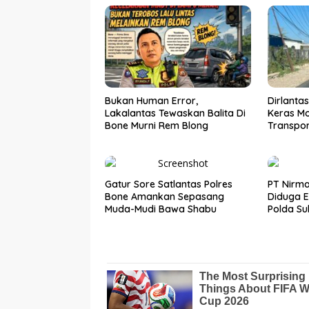
Bukan Human Error,
Dirlanta
Lakalantas Tewaskan Balita Di
Keras Mo
Bone Murni Rem Blong
Transpo
Gatur Sore Satlantas Polres
PT Nirma
Bone Amankan Sepasang
Diduga E
Muda-Mudi Bawa Shabu
Polda Su
Tangan