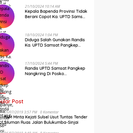
21/10/2024 10:14 AM
Kepala Bapenda Provinsi Tidak
Berani Copot Ka. UPTD Samsat
Pangkep Andi Cudai
18/10/2024 1:04 PM
Diduga Salah Gunakan Randis
Ka. UPTD Samsat Pangkep
Banyak Rekan Media, Kepala
Bapenda Ditantang Copot !
17/10/2024 5:44 PM
Randis UPTD Samsat Pangkep
Nangkring Di Posko
Kampanye, Kepala Bapenda
Tunggu Reaksi Bawaslu
ular Post
05/07/2019 3:57 PM
0 Komentar
FAM Minta Kejati Sulsel Usut Tuntas Tender
Siluman Ruas Jalan Bulukumba-Sinjai