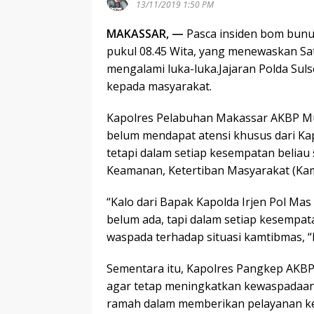
13/11/2019 1:50 PM
MAKASSAR, —
Pasca insiden bom bunuh
pukul 08.45 Wita, yang menewaskan Sa
mengalami luka-luka.Jajaran Polda Sul
kepada masyarakat.
Kapolres Pelabuhan Makassar AKBP Mu
belum mendapat atensi khusus dari Kap
tetapi dalam setiap kesempatan beliau
Keamanan, Ketertiban Masyarakat (Ka
“Kalo dari Bapak Kapolda Irjen Pol Mas
belum ada, tapi dalam setiap kesempat
waspada terhadap situasi kamtibmas, “
Sementara itu, Kapolres Pangkep AKBP I
agar tetap meningkatkan kewaspadaa
ramah dalam memberikan pelayanan k