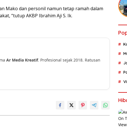
aan Mako dan personil namun tetap ramah dalam
t, “tutup AKBP Ibrahim Aji S. Ik.
Pop
K
M
ama
Ar Media Kreatif
. Profesional sejak 2018. Ratusan
J
!
P
V
Hib