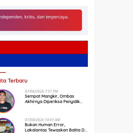
ndependen, kritis, dan terpercaya.
ita Terbaru
07/08/2026 7:51 PM
Sempat Mangkir, Ombas
Akhirnya Diperiksa Penyidik
Tipidkor Polda Sulsel
07/08/2026 10:07 AM
Bukan Human Error,
Lakalantas Tewaskan Balita Di