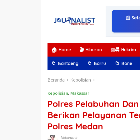
Langsung
ke
konten
📰
Sel
🏠
🎬
⚖️🚔
Home
Hiburan
Hukrim
📁
📁
📁
Bantaeng
Barru
Bone
Beranda
Kepolisian
Kepolisian
,
Makassar
Polres Pelabuhan Dan
Berikan Pelayanan Te
Polres Medan
Ukhieamir