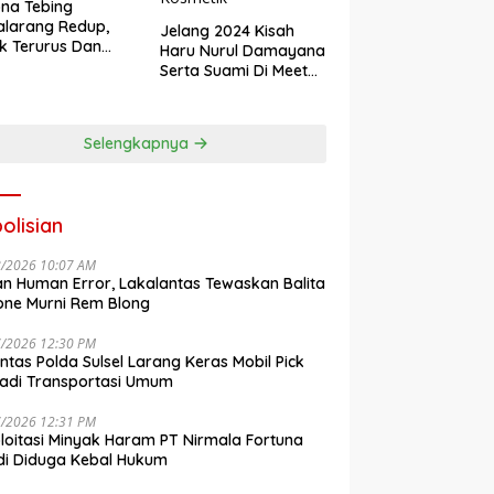
na Tebing
larang Redup,
Jelang 2024 Kisah
k Terurus Dan
Haru Nurul Damayana
esan
Serta Suami Di Meet
engkalai
Up Akbar NRL
Kosmetik
Selengkapnya
olisian
8/2026 10:07 AM
n Human Error, Lakalantas Tewaskan Balita
one Murni Rem Blong
7/2026 12:30 PM
antas Polda Sulsel Larang Keras Mobil Pick
adi Transportasi Umum
7/2026 12:31 PM
loitasi Minyak Haram PT Nirmala Fortuna
i Diduga Kebal Hukum