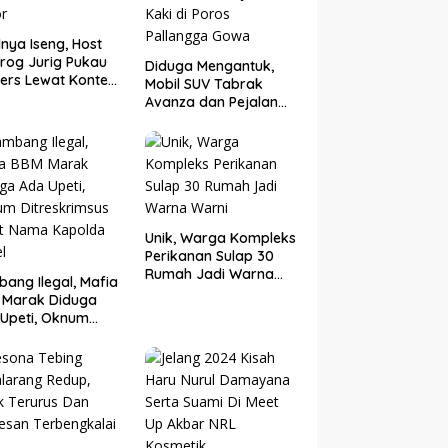
nya Iseng, Host
rog Jurig Pukau
Diduga Mengantuk,
ers Lewat Konten
Mobil SUV Tabrak
or
Avanza dan Pejalan
Kaki di Poros
Pallangga Gowa
Unik, Warga Kompleks
Perikanan Sulap 30
Rumah Jadi Warna
ang Ilegal, Mafia
Warni
 Marak Diduga
Upeti, Oknum
eskrimsus Catut
 Kapolda Sulsel