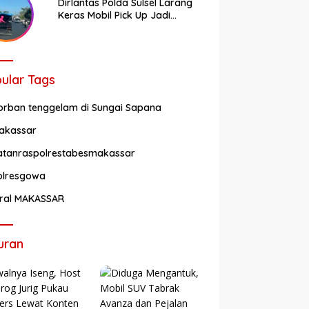
Dirlantas Polda Sulsel Larang
Keras Mobil Pick Up Jadi
Transportasi Umum
ular Tags
orban tenggelam di Sungai Sapana
akassar
atanraspolrestabesmakassar
olresgowa
iral MAKASSAR
uran