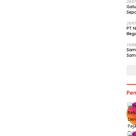
29/0
Gatu
Sep
28/0
PT N
Ille
19/0
Samb
Sama
Bers
Pem