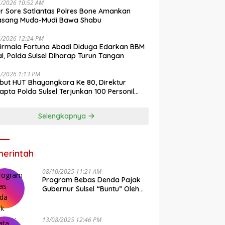
7/2026 10:52 AM
r Sore Satlantas Polres Bone Amankan
asang Muda-Mudi Bawa Shabu
7/2026 12:24 PM
irmala Fortuna Abadi Diduga Edarkan BBM
gal, Polda Sulsel Diharap Turun Tangan
6/2026 1:13 PM
ut HUT Bhayangkara Ke 80, Direktur
pta Polda Sulsel Terjunkan 100 Personil
ih-Bersih Pasar Maros
Selengkapnya
erintah
08/10/2025 11:21 AM
Program Bebas Denda Pajak
Gubernur Sulsel “Buntu” Oleh
Sistem Bapenda Provinsi
13/08/2025 12:46 PM