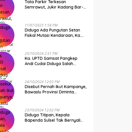
Tata Parkir Terkesan
Semrawut, Jukir Kadang Bar-
Bar PS Dirut Parkir Makassar
Raya NO COMMENT
11/07/2025 1:58 PM
Diduga Ada Pungutan Setan
Fiskal Mutasi Kendaraan, Ka.
UPTD Samsat Makassar I
Mendadak GAPTEK
25/10/2024 2:51 PM
Ka. UPTD Samsat Pangkep
Andi Cudai Diduga Salah
Gunakan Randis, Bawaslu
Jangan Tutup Mata
24/10/2024 12:03 PM
Disebut Pernah Ikut Kampanye,
Bawaslu Provinsi Diminta
Periksa Ka. UPTD Samsat
Pangkep Andi Cudai
23/10/2024 12:02 PM
Diduga Titipan, Kepala
Bapenda Sulsel Tak Bernyali
Copot Ka. UPTD Samsat
Pangkep Andi Cudai