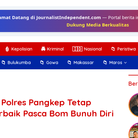
amat Datang di JournalistIndependent.com
— Portal berita i
Dukung Media Berkualitas
👮
🚔
🇮🇩
📁
Kepolisian
Kriminal
Nasional
Peristiwa
📁
📁
📁
📁
Bulukumba
Gowa
Makassar
Maros
Ber
 Polres Pangkep Tetap
rbaik Pasca Bom Bunuh Diri