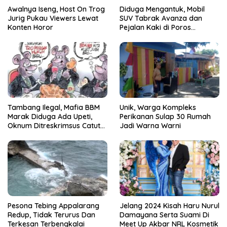
Awalnya Iseng, Host On Trog
Diduga Mengantuk, Mobil
Jurig Pukau Viewers Lewat
SUV Tabrak Avanza dan
Konten Horor
Pejalan Kaki di Poros
Pallangga Gowa
Tambang Ilegal, Mafia BBM
Unik, Warga Kompleks
Marak Diduga Ada Upeti,
Perikanan Sulap 30 Rumah
Oknum Ditreskrimsus Catut
Jadi Warna Warni
Nama Kapolda Sulsel
Pesona Tebing Appalarang
Jelang 2024 Kisah Haru Nurul
Redup, Tidak Terurus Dan
Damayana Serta Suami Di
Terkesan Terbengkalai
Meet Up Akbar NRL Kosmetik