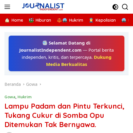
Langsung
ke
konten
Home
Hiburan
Hukrim
Kepolisian
Kr
Selamat Datang di
JournalistIndependent.com
— Portal berita
independen, kritis, dan terpercaya.
Dukung
Media Berkualitas
Beranda
Gowa
Gowa
,
Hukrim
Lampu Padam dan Pintu Terkunci,
Tukang Cukur di Somba Opu
Ditemukan Tak Bernyawa.