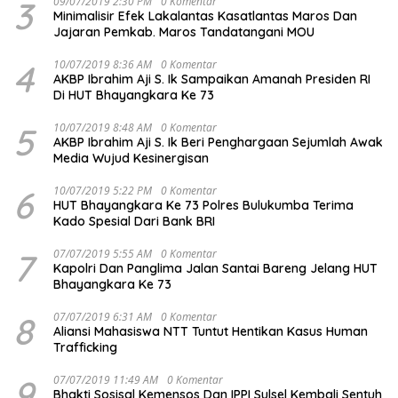
3
09/07/2019 2:30 PM
0 Komentar
Minimalisir Efek Lakalantas Kasatlantas Maros Dan
Jajaran Pemkab. Maros Tandatangani MOU
4
10/07/2019 8:36 AM
0 Komentar
AKBP Ibrahim Aji S. Ik Sampaikan Amanah Presiden RI
Di HUT Bhayangkara Ke 73
5
10/07/2019 8:48 AM
0 Komentar
AKBP Ibrahim Aji S. Ik Beri Penghargaan Sejumlah Awak
Media Wujud Kesinergisan
6
10/07/2019 5:22 PM
0 Komentar
HUT Bhayangkara Ke 73 Polres Bulukumba Terima
Kado Spesial Dari Bank BRI
7
07/07/2019 5:55 AM
0 Komentar
Kapolri Dan Panglima Jalan Santai Bareng Jelang HUT
Bhayangkara Ke 73
8
07/07/2019 6:31 AM
0 Komentar
Aliansi Mahasiswa NTT Tuntut Hentikan Kasus Human
Trafficking
9
07/07/2019 11:49 AM
0 Komentar
Bhakti Sosisal Kemensos Dan IPPI Sulsel Kembali Sentuh