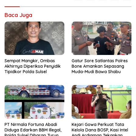
Baca Juga
Sempat Mangkir, Ombas
Gatur Sore Satlantas Polres
Akhirnya Diperiksa Penyidik
Bone Amankan Sepasang
Tipidkor Polda Sulsel
Muda-Mudi Bawa Shabu
PT Nirmala Fortuna Abadi
Kejari Gowa Perkuat Tata
Diduga Edarkan BBM Illegal,
Kelola Dana BOSP, Kasi Intel
Polda Sulsel Diharap Turun
Andi Ardiaman Tekankan