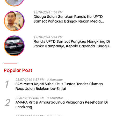
18/10/2024 1:04 PM
Diduga Salah Gunakan Randis Ka. UPTD
Samsat Pangkep Banyak Rekan Media,
Kepala Bapenda Ditantang Copot !
17/10/2024 5:44 PM
Randis UPTD Samsat Pangkep Nangkring Di
Posko Kampanye, Kepala Bapenda Tunggu
Reaksi Bawaslu
Popular Post
1
05/07/2019 3:57 PM
0 Komentar
FAM Minta Kejati Sulsel Usut Tuntas Tender Siluman
Ruas Jalan Bulukumba-Sinjai
2
06/07/2019 4:40 AM
0 Komentar
AMARA Kritisi Amburadulnya Pelayanan Kesehatan Di
Enrekang