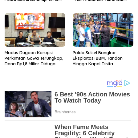
Tangan
Transparansi dan
Pencegahan Korupsi
Modus Dugaan Korupsi
Polda Sulsel Bongkar
Perkimtan Gowa Terungkap,
Eksploitasi BBM, Tandon
Dana Rp1,8 Miliar Diduga
Hingga Kapal Disita
Ditampung di Rekening
Honorer