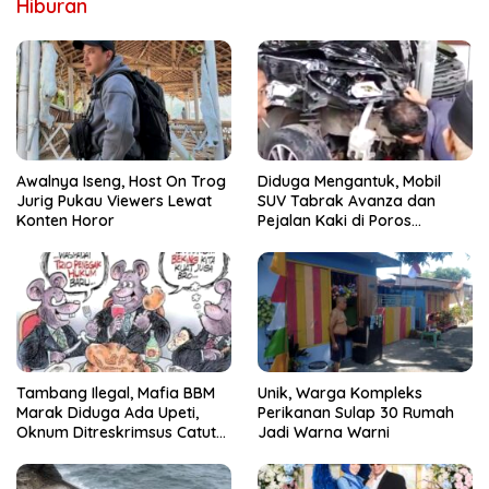
Hiburan
Awalnya Iseng, Host On Trog
Diduga Mengantuk, Mobil
Jurig Pukau Viewers Lewat
SUV Tabrak Avanza dan
Konten Horor
Pejalan Kaki di Poros
Pallangga Gowa
Tambang Ilegal, Mafia BBM
Unik, Warga Kompleks
Marak Diduga Ada Upeti,
Perikanan Sulap 30 Rumah
Oknum Ditreskrimsus Catut
Jadi Warna Warni
Nama Kapolda Sulsel