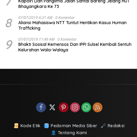
7
Kapolri Dan Panglima Jalan Santai Bareng Jelang HUT
Bhayangkara Ke 73
8
07/07/2019 6:31 AM
0 Komentar
Aliansi Mahasiswa NTT Tuntut Hentikan Kasus Human
Trafficking
9
07/07/2019 11:49 AM
0 Komentar
Bhakti Sosisal Kemensos Dan IPPI Sulsel Kembali Sentuh
Kelurahan Wala-Walaya
Kode Etik
Pedoman Media Siber
Redaksi
Tentang Kami