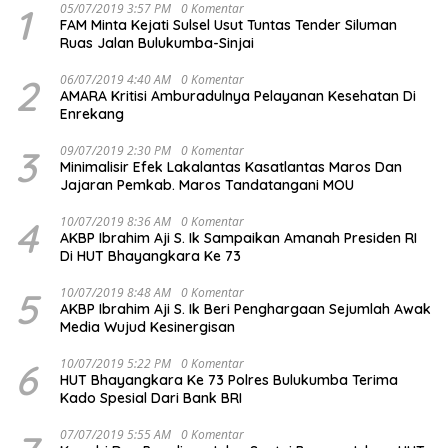
1
05/07/2019 3:57 PM
0 Komentar
FAM Minta Kejati Sulsel Usut Tuntas Tender Siluman
Ruas Jalan Bulukumba-Sinjai
2
06/07/2019 4:40 AM
0 Komentar
AMARA Kritisi Amburadulnya Pelayanan Kesehatan Di
Enrekang
3
09/07/2019 2:30 PM
0 Komentar
Minimalisir Efek Lakalantas Kasatlantas Maros Dan
Jajaran Pemkab. Maros Tandatangani MOU
4
10/07/2019 8:36 AM
0 Komentar
AKBP Ibrahim Aji S. Ik Sampaikan Amanah Presiden RI
Di HUT Bhayangkara Ke 73
5
10/07/2019 8:48 AM
0 Komentar
AKBP Ibrahim Aji S. Ik Beri Penghargaan Sejumlah Awak
Media Wujud Kesinergisan
6
10/07/2019 5:22 PM
0 Komentar
HUT Bhayangkara Ke 73 Polres Bulukumba Terima
Kado Spesial Dari Bank BRI
07/07/2019 5:55 AM
0 Komentar