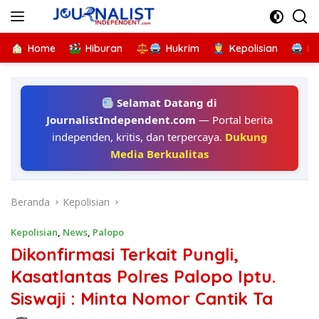
Langsung
ke
konten
Home
Hiburan
Hukrim
Kepolisian
Kr
Selamat Datang di
JournalistIndependent.com
— Portal berita
independen, kritis, dan terpercaya.
Dukung
Media Berkualitas
Beranda
Kepolisian
Kepolisian
,
News
,
Palopo
Dikonfirmasi Terkait Pungli,
Kasatlantas Polres Palopo Iptu.
Siswaji : Minta Nomor Cantik Ta