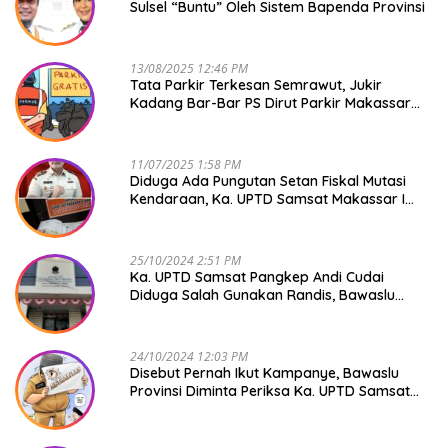
Sulsel “Buntu” Oleh Sistem Bapenda Provinsi
13/08/2025 12:46 PM
Tata Parkir Terkesan Semrawut, Jukir
Kadang Bar-Bar PS Dirut Parkir Makassar
Raya NO COMMENT
11/07/2025 1:58 PM
Diduga Ada Pungutan Setan Fiskal Mutasi
Kendaraan, Ka. UPTD Samsat Makassar I
Mendadak GAPTEK
25/10/2024 2:51 PM
Ka. UPTD Samsat Pangkep Andi Cudai
Diduga Salah Gunakan Randis, Bawaslu
Jangan Tutup Mata
24/10/2024 12:03 PM
Disebut Pernah Ikut Kampanye, Bawaslu
Provinsi Diminta Periksa Ka. UPTD Samsat
Pangkep Andi Cudai