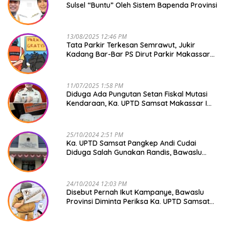
Sulsel “Buntu” Oleh Sistem Bapenda Provinsi
13/08/2025 12:46 PM
Tata Parkir Terkesan Semrawut, Jukir
Kadang Bar-Bar PS Dirut Parkir Makassar
Raya NO COMMENT
11/07/2025 1:58 PM
Diduga Ada Pungutan Setan Fiskal Mutasi
Kendaraan, Ka. UPTD Samsat Makassar I
Mendadak GAPTEK
25/10/2024 2:51 PM
Ka. UPTD Samsat Pangkep Andi Cudai
Diduga Salah Gunakan Randis, Bawaslu
Jangan Tutup Mata
24/10/2024 12:03 PM
Disebut Pernah Ikut Kampanye, Bawaslu
Provinsi Diminta Periksa Ka. UPTD Samsat
Pangkep Andi Cudai