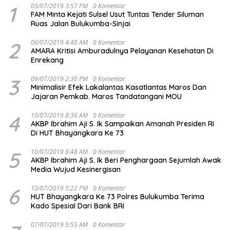
1
05/07/2019 3:57 PM
0 Komentar
FAM Minta Kejati Sulsel Usut Tuntas Tender Siluman
Ruas Jalan Bulukumba-Sinjai
2
06/07/2019 4:40 AM
0 Komentar
AMARA Kritisi Amburadulnya Pelayanan Kesehatan Di
Enrekang
3
09/07/2019 2:30 PM
0 Komentar
Minimalisir Efek Lakalantas Kasatlantas Maros Dan
Jajaran Pemkab. Maros Tandatangani MOU
4
10/07/2019 8:36 AM
0 Komentar
AKBP Ibrahim Aji S. Ik Sampaikan Amanah Presiden RI
Di HUT Bhayangkara Ke 73
5
10/07/2019 8:48 AM
0 Komentar
AKBP Ibrahim Aji S. Ik Beri Penghargaan Sejumlah Awak
Media Wujud Kesinergisan
6
10/07/2019 5:22 PM
0 Komentar
HUT Bhayangkara Ke 73 Polres Bulukumba Terima
Kado Spesial Dari Bank BRI
07/07/2019 5:55 AM
0 Komentar