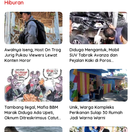
Hiburan
Awalnya Iseng, Host On Trog
Diduga Mengantuk, Mobil
Jurig Pukau Viewers Lewat
SUV Tabrak Avanza dan
Konten Horor
Pejalan Kaki di Poros
Pallangga Gowa
Tambang Ilegal, Mafia BBM
Unik, Warga Kompleks
Marak Diduga Ada Upeti,
Perikanan Sulap 30 Rumah
Oknum Ditreskrimsus Catut
Jadi Warna Warni
Nama Kapolda Sulsel