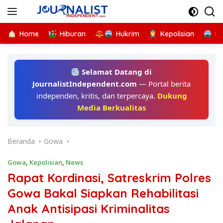
Langsung
ke
konten
Home
Hiburan
Hukrim
Kepolisian
Kr
Selamat Datang di
JournalistIndependent.com
— Portal berita
independen, kritis, dan terpercaya.
Dukung
Media Berkualitas
Beranda
Gowa
Gowa
,
Kepolisian
,
News
Rapat Kordinasi, Satreskrim Polres
Gowa Bakal Siapkan Rehabilitasi
Anak Antisipasi Kriminalitas