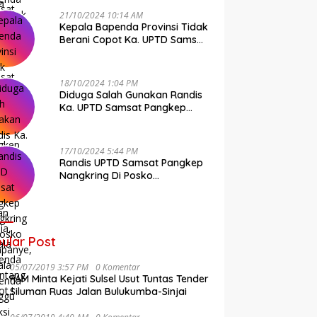
21/10/2024 10:14 AM
Kepala Bapenda Provinsi Tidak
Berani Copot Ka. UPTD Samsat
Pangkep Andi Cudai
18/10/2024 1:04 PM
Diduga Salah Gunakan Randis
Ka. UPTD Samsat Pangkep
Banyak Rekan Media, Kepala
Bapenda Ditantang Copot !
17/10/2024 5:44 PM
Randis UPTD Samsat Pangkep
Nangkring Di Posko
Kampanye, Kepala Bapenda
Tunggu Reaksi Bawaslu
ular Post
05/07/2019 3:57 PM
0 Komentar
FAM Minta Kejati Sulsel Usut Tuntas Tender
Siluman Ruas Jalan Bulukumba-Sinjai