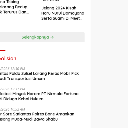
na Tebing
larang Redup,
Jelang 2024 Kisah
k Terurus Dan
Haru Nurul Damayana
esan
Serta Suami Di Meet
engkalai
Up Akbar NRL
Kosmetik
Selengkapnya
olisian
7/2026 12:30 PM
antas Polda Sulsel Larang Keras Mobil Pick
adi Transportasi Umum
7/2026 12:31 PM
loitasi Minyak Haram PT Nirmala Fortuna
i Diduga Kebal Hukum
7/2026 10:52 AM
r Sore Satlantas Polres Bone Amankan
asang Muda-Mudi Bawa Shabu