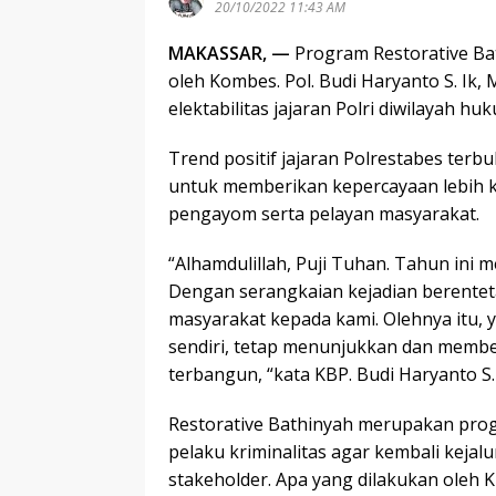
20/10/2022 11:43 AM
MAKASSAR, —
Program Restorative B
oleh Kombes. Pol. Budi Haryanto S. I
elektabilitas jajaran Polri diwilayah hu
Trend positif jajaran Polrestabes te
untuk memberikan kepercayaan lebih k
pengayom serta pelayan masyarakat.
“Alhamdulillah, Puji Tuhan. Tahun ini m
Dengan serangkaian kejadian berente
masyarakat kepada kami. Olehnya itu, 
sendiri, tetap menunjukkan dan membe
terbangun, “kata KBP. Budi Haryanto S.
Restorative Bathinyah merupakan pro
pelaku kriminalitas agar kembali keja
stakeholder. Apa yang dilakukan oleh 