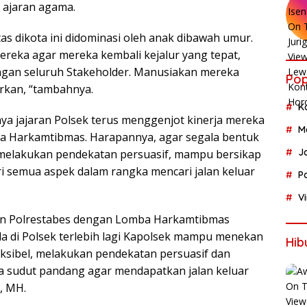
 ajaran agama.
tas dikota ini didominasi oleh anak dibawah umur.
mereka agar mereka kembali kejalur yang tepat,
gan seluruh Stakeholder. Manusiakan mereka
Pop
rkan, “tambahnya.
K
ya jajaran Polsek terus menggenjot kinerja mereka
M
 Harkamtibmas. Harapannya, agar segala bentuk
J
ap melakukan pendekatan persuasif, mampu bersikap
ri semua aspek dalam rangka mencari jalan keluar
P
V
ran Polrestabes dengan Lomba Harkamtibmas
da di Polsek terlebih lagi Kapolsek mampu menekan
Hib
eksibel, melakukan pendekatan persuasif dan
a sudut pandang agar mendapatkan jalan keluar
k, MH.