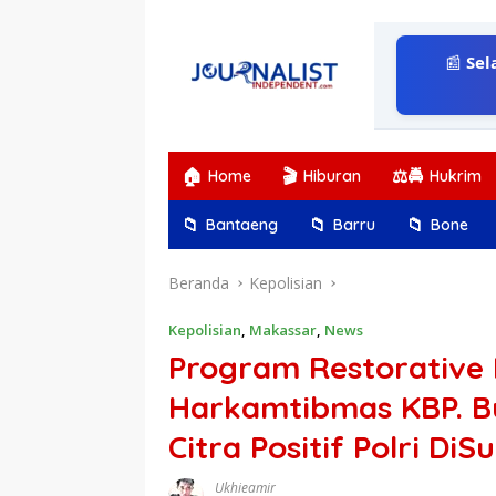
Langsung
ke
konten
📰
Sel
🏠
🎬
⚖️🚔
Home
Hiburan
Hukrim
📁
📁
📁
Bantaeng
Barru
Bone
Beranda
Kepolisian
Kepolisian
,
Makassar
,
News
Program Restorative
Harkamtibmas KBP. Bu
Citra Positif Polri DiSu
Ukhieamir