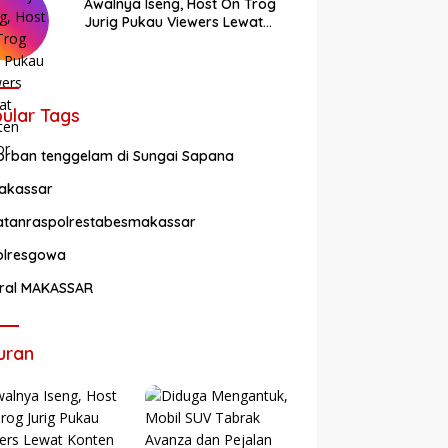
Awalnya Iseng, Host On Trog
Jurig Pukau Viewers Lewat
Konten Horor
ular Tags
orban tenggelam di Sungai Sapana
akassar
atanraspolrestabesmakassar
olresgowa
iral MAKASSAR
uran