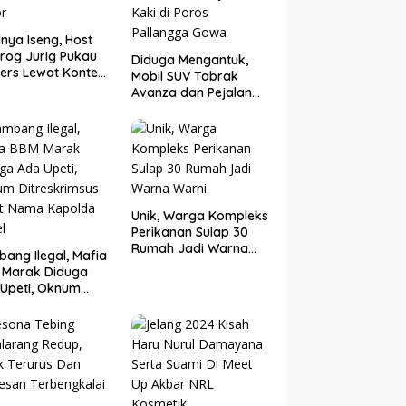
nya Iseng, Host
rog Jurig Pukau
Diduga Mengantuk,
ers Lewat Konten
Mobil SUV Tabrak
or
Avanza dan Pejalan
Kaki di Poros
Pallangga Gowa
Unik, Warga Kompleks
Perikanan Sulap 30
Rumah Jadi Warna
ang Ilegal, Mafia
Warni
 Marak Diduga
Upeti, Oknum
eskrimsus Catut
 Kapolda Sulsel