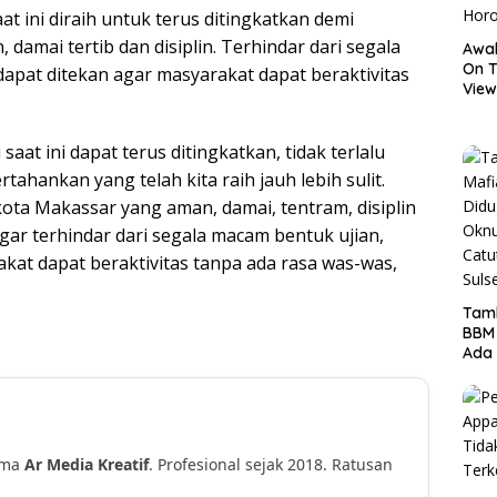
at ini diraih untuk terus ditingkatkan demi
amai tertib dan disiplin. Terhindar dari segala
Awal
On T
dapat ditekan agar masyarakat dapat beraktivitas
View
Hor
saat ini dapat terus ditingkatkan, tidak terlalu
hankan yang telah kita raih jauh lebih sulit.
kota Makassar yang aman, damai, tentram, disiplin
gar terhindar dari segala macam bentuk ujian,
akat dapat beraktivitas tanpa ada rasa was-was,
Tamb
BBM
Ada 
Ditr
Nama
ama
Ar Media Kreatif
. Profesional sejak 2018. Ratusan
!