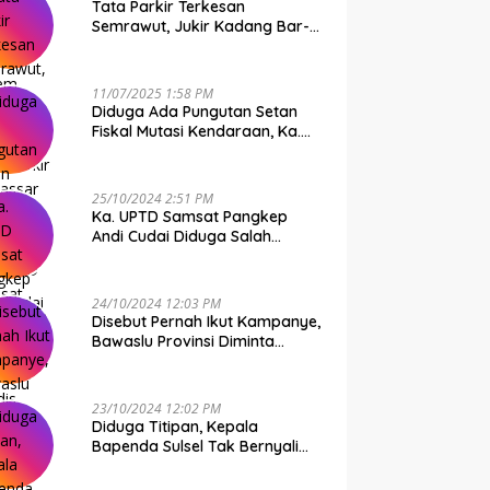
Tata Parkir Terkesan
Semrawut, Jukir Kadang Bar-
Bar PS Dirut Parkir Makassar
Raya NO COMMENT
11/07/2025 1:58 PM
Diduga Ada Pungutan Setan
Fiskal Mutasi Kendaraan, Ka.
UPTD Samsat Makassar I
Mendadak GAPTEK
25/10/2024 2:51 PM
Ka. UPTD Samsat Pangkep
Andi Cudai Diduga Salah
Gunakan Randis, Bawaslu
Jangan Tutup Mata
24/10/2024 12:03 PM
Disebut Pernah Ikut Kampanye,
Bawaslu Provinsi Diminta
Periksa Ka. UPTD Samsat
Pangkep Andi Cudai
23/10/2024 12:02 PM
Diduga Titipan, Kepala
Bapenda Sulsel Tak Bernyali
Copot Ka. UPTD Samsat
Pangkep Andi Cudai