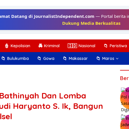
amat Datang di JournalistIndependent.com
— Portal berita i
Dukung Media Berkualitas
👮
🚔
🇮🇩
📁
Kepolisian
Kriminal
Nasional
Peristiwa
📁
📁
📁
📁
Bulukumba
Gowa
Makassar
Maros
Ber
 Bathinyah Dan Lomba
di Haryanto S. Ik, Bangun
lsel