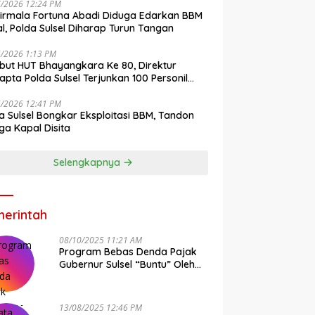
7/2026 12:24 PM
irmala Fortuna Abadi Diduga Edarkan BBM
gal, Polda Sulsel Diharap Turun Tangan
6/2026 1:13 PM
ut HUT Bhayangkara Ke 80, Direktur
pta Polda Sulsel Terjunkan 100 Personil
ih-Bersih Pasar Maros
6/2026 12:41 PM
a Sulsel Bongkar Eksploitasi BBM, Tandon
ga Kapal Disita
Selengkapnya
erintah
08/10/2025 11:21 AM
Program Bebas Denda Pajak
Gubernur Sulsel “Buntu” Oleh
Sistem Bapenda Provinsi
13/08/2025 12:46 PM