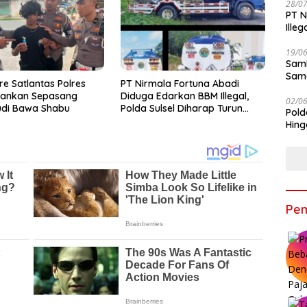
28/0
PT N
Ille
19/0
Samb
Sama
re Satlantas Polres
PT Nirmala Fortuna Abadi
Bers
ankan Sepasang
Diduga Edarkan BBM Illegal,
02/0
di Bawa Shabu
Polda Sulsel Diharap Turun
Pold
Tangan
Hing
Pem