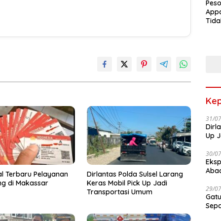
Peso
Appa
Tida
Terk
Terb
Kep
31/0
Dirl
Up J
30/0
Eksp
Abad
al Terbaru Pelayanan
Dirlantas Polda Sulsel Larang
ing di Makassar
Keras Mobil Pick Up Jadi
29/0
Transportasi Umum
Gatu
Sep