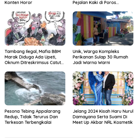
Konten Horor
Pejalan Kaki di Poros
Pallangga Gowa
Tambang Ilegal, Mafia BBM
Unik, Warga Kompleks
Marak Diduga Ada Upeti,
Perikanan Sulap 30 Rumah
Oknum Ditreskrimsus Catut
Jadi Warna Warni
Nama Kapolda Sulsel
Pesona Tebing Appalarang
Jelang 2024 Kisah Haru Nurul
Redup, Tidak Terurus Dan
Damayana Serta Suami Di
Terkesan Terbengkalai
Meet Up Akbar NRL Kosmetik