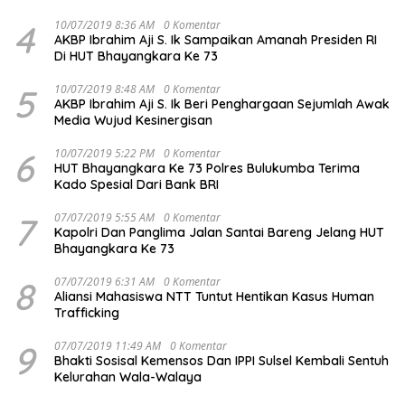
4
10/07/2019 8:36 AM
0 Komentar
AKBP Ibrahim Aji S. Ik Sampaikan Amanah Presiden RI
Di HUT Bhayangkara Ke 73
5
10/07/2019 8:48 AM
0 Komentar
AKBP Ibrahim Aji S. Ik Beri Penghargaan Sejumlah Awak
Media Wujud Kesinergisan
6
10/07/2019 5:22 PM
0 Komentar
HUT Bhayangkara Ke 73 Polres Bulukumba Terima
Kado Spesial Dari Bank BRI
7
07/07/2019 5:55 AM
0 Komentar
Kapolri Dan Panglima Jalan Santai Bareng Jelang HUT
Bhayangkara Ke 73
8
07/07/2019 6:31 AM
0 Komentar
Aliansi Mahasiswa NTT Tuntut Hentikan Kasus Human
Trafficking
9
07/07/2019 11:49 AM
0 Komentar
Bhakti Sosisal Kemensos Dan IPPI Sulsel Kembali Sentuh
Kelurahan Wala-Walaya