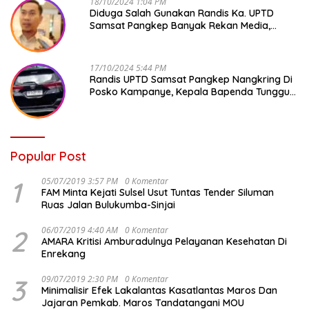
18/10/2024 1:04 PM
Diduga Salah Gunakan Randis Ka. UPTD
Samsat Pangkep Banyak Rekan Media,
Kepala Bapenda Ditantang Copot !
17/10/2024 5:44 PM
Randis UPTD Samsat Pangkep Nangkring Di
Posko Kampanye, Kepala Bapenda Tunggu
Reaksi Bawaslu
Popular Post
1
05/07/2019 3:57 PM
0 Komentar
FAM Minta Kejati Sulsel Usut Tuntas Tender Siluman
Ruas Jalan Bulukumba-Sinjai
2
06/07/2019 4:40 AM
0 Komentar
AMARA Kritisi Amburadulnya Pelayanan Kesehatan Di
Enrekang
3
09/07/2019 2:30 PM
0 Komentar
Minimalisir Efek Lakalantas Kasatlantas Maros Dan
Jajaran Pemkab. Maros Tandatangani MOU