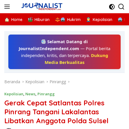
Langsung
ke
konten
Home
Hiburan
Hukrim
Kepolisian
Kr
Selamat Datang di
JournalistIndependent.com
— Portal berita
independen, kritis, dan terpercaya.
Dukung
Media Berkualitas
Beranda
Kepolisian
Pinrangg
Kepolisian
,
News
,
Pinrangg
Gerak Cepat Satlantas Polres
Pinrang Tangani Lakalantas
Libatkan Anggota Polda Sulsel