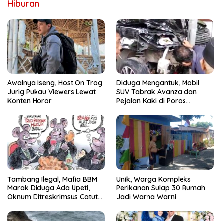
Hiburan
Awalnya Iseng, Host On Trog
Diduga Mengantuk, Mobil
Jurig Pukau Viewers Lewat
SUV Tabrak Avanza dan
Konten Horor
Pejalan Kaki di Poros
Pallangga Gowa
Tambang Ilegal, Mafia BBM
Unik, Warga Kompleks
Marak Diduga Ada Upeti,
Perikanan Sulap 30 Rumah
Oknum Ditreskrimsus Catut
Jadi Warna Warni
Nama Kapolda Sulsel