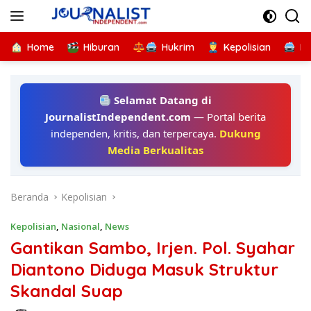
Langsung
ke
konten
Home
Hiburan
Hukrim
Kepolisian
Kr
Selamat Datang di
JournalistIndependent.com
— Portal berita
independen, kritis, dan terpercaya.
Dukung
Media Berkualitas
Beranda
Kepolisian
Kepolisian
,
Nasional
,
News
Gantikan Sambo, Irjen. Pol. Syahar
Diantono Diduga Masuk Struktur
Skandal Suap