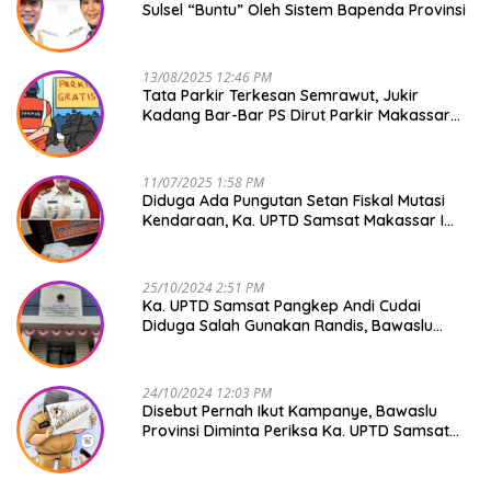
Sulsel “Buntu” Oleh Sistem Bapenda Provinsi
13/08/2025 12:46 PM
Tata Parkir Terkesan Semrawut, Jukir
Kadang Bar-Bar PS Dirut Parkir Makassar
Raya NO COMMENT
11/07/2025 1:58 PM
Diduga Ada Pungutan Setan Fiskal Mutasi
Kendaraan, Ka. UPTD Samsat Makassar I
Mendadak GAPTEK
25/10/2024 2:51 PM
Ka. UPTD Samsat Pangkep Andi Cudai
Diduga Salah Gunakan Randis, Bawaslu
Jangan Tutup Mata
24/10/2024 12:03 PM
Disebut Pernah Ikut Kampanye, Bawaslu
Provinsi Diminta Periksa Ka. UPTD Samsat
Pangkep Andi Cudai