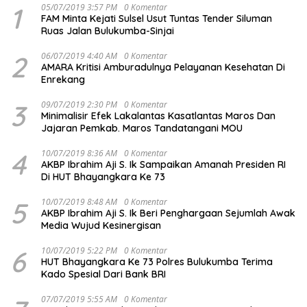
1
05/07/2019 3:57 PM
0 Komentar
FAM Minta Kejati Sulsel Usut Tuntas Tender Siluman
Ruas Jalan Bulukumba-Sinjai
2
06/07/2019 4:40 AM
0 Komentar
AMARA Kritisi Amburadulnya Pelayanan Kesehatan Di
Enrekang
3
09/07/2019 2:30 PM
0 Komentar
Minimalisir Efek Lakalantas Kasatlantas Maros Dan
Jajaran Pemkab. Maros Tandatangani MOU
4
10/07/2019 8:36 AM
0 Komentar
AKBP Ibrahim Aji S. Ik Sampaikan Amanah Presiden RI
Di HUT Bhayangkara Ke 73
5
10/07/2019 8:48 AM
0 Komentar
AKBP Ibrahim Aji S. Ik Beri Penghargaan Sejumlah Awak
Media Wujud Kesinergisan
6
10/07/2019 5:22 PM
0 Komentar
HUT Bhayangkara Ke 73 Polres Bulukumba Terima
Kado Spesial Dari Bank BRI
07/07/2019 5:55 AM
0 Komentar