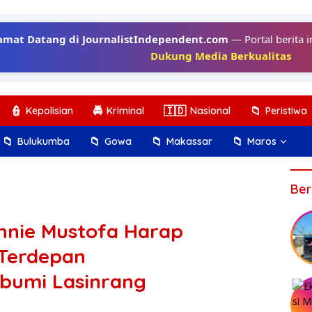
amat Datang di JournalistIndependent.com
— Portal berita i
Dukung Media Berkualitas
👮
🚔
🇮🇩
📁
Kepolisian
Kriminal
Nasional
Peristiwa
📁
📁
📁
📁
Bulukumba
Gowa
Makassar
Maros
Ber
onnie Mustofa Harap
 Terdepan
ibumi Lasinrang