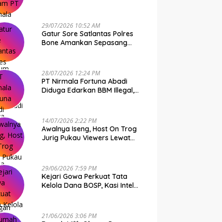
Kebal Hukum
29/07/2026 10:52 AM
Gatur Sore Satlantas Polres
Bone Amankan Sepasang
Muda-Mudi Bawa Shabu
28/07/2026 12:24 PM
PT Nirmala Fortuna Abadi
Diduga Edarkan BBM Illegal,
Polda Sulsel Diharap Turun
Tangan
14/07/2026 2:22 PM
Awalnya Iseng, Host On Trog
Jurig Pukau Viewers Lewat
Konten Horor
29/06/2026 7:59 PM
Kejari Gowa Perkuat Tata
Kelola Dana BOSP, Kasi Intel
Andi Ardiaman Tekankan
Transparansi dan Pencegahan
Korupsi
21/06/2026 3:06 PM