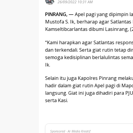
26/09/2022 10:31 AM
PINRANG, —
Apel pagi yang dipimpin 
Mustofa S. Ik, berharap agar Satlantas
Kamseltibcarlantas dibumi Lasinrang, (2
“Kami harapkan agar Satlantas responsi
dan terkendali. Serta giat rutin tetap
semoga kedisiplinan berlalulintas sem
Ik.
Selain itu juga Kapolres Pinrang mel
hadir dalam giat rutin Apel pagi di Ma
langsung. Giat ini juga dihadiri para P
serta Kasi.
Sponsored · Ar Media Kreatif