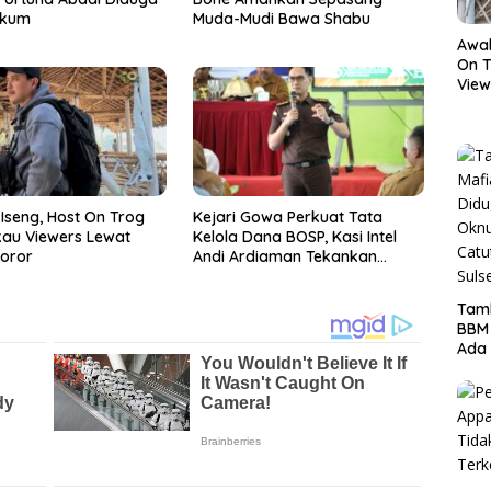
ukum
Muda-Mudi Bawa Shabu
Awal
On T
View
Hor
Iseng, Host On Trog
Kejari Gowa Perkuat Tata
kau Viewers Lewat
Kelola Dana BOSP, Kasi Intel
oror
Andi Ardiaman Tekankan
Transparansi dan Pencegahan
Korupsi
Tamb
BBM
Ada 
Ditr
Nama