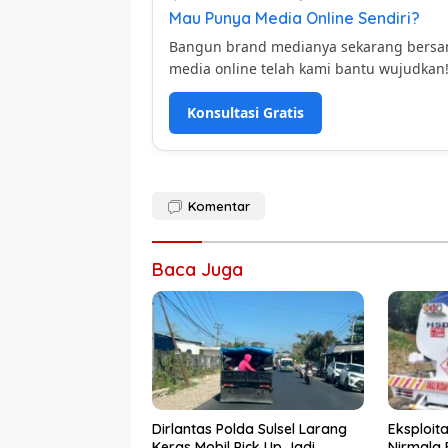
Mau Punya Media Online Sendiri?
Bangun brand medianya sekarang bers
media online telah kami bantu wujudkan
Konsultasi Gratis
Komentar
Baca Juga
Dirlantas Polda Sulsel Larang
Eksploit
Keras Mobil Pick Up Jadi
Nirmala 