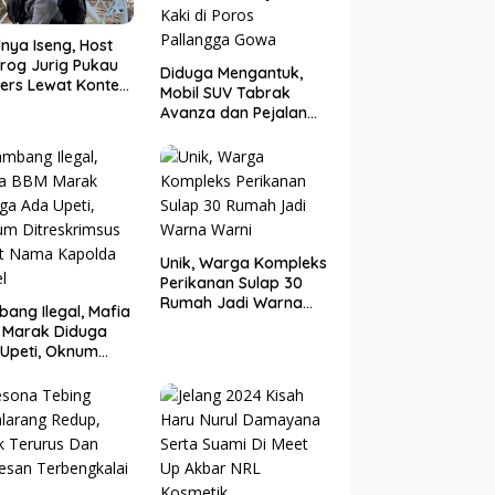
nya Iseng, Host
rog Jurig Pukau
Diduga Mengantuk,
ers Lewat Konten
Mobil SUV Tabrak
or
Avanza dan Pejalan
Kaki di Poros
Pallangga Gowa
Unik, Warga Kompleks
Perikanan Sulap 30
Rumah Jadi Warna
ang Ilegal, Mafia
Warni
 Marak Diduga
Upeti, Oknum
eskrimsus Catut
 Kapolda Sulsel