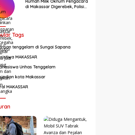
Rumah Milik Oknum Pengacara
di Makassar Digerebek, Polisi
Bongkar Arena Judi Sabung
Ayam dan Tetapkan Enam
Tersangka
ular Tags
orban tenggelam di Sungai Sapana
eristiwa MAKASSAR
ahasiswa Unhas Tenggelam
ejadian kota Makassar
iral MAKASSAR
uran