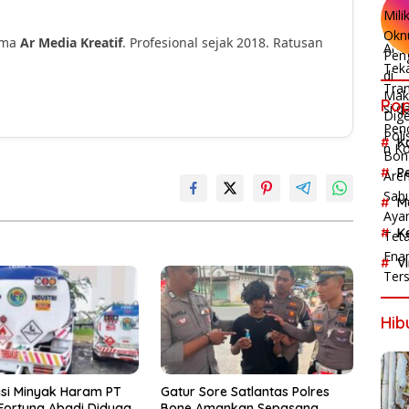
ama
Ar Media Kreatif
. Profesional sejak 2018. Ratusan
!
Pop
K
P
M
K
V
Hib
asi Minyak Haram PT
Gatur Sore Satlantas Polres
Fortuna Abadi Diduga
Bone Amankan Sepasang