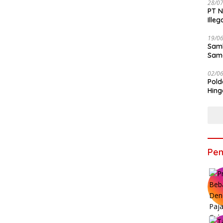
28/0
PT N
Ille
19/0
Samb
Sama
Bers
02/0
Pold
Hing
Pem