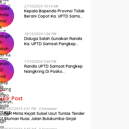
21/10/2024 10:14 AM
Kepala Bapenda Provinsi Tidak
Berani Copot Ka. UPTD Samsat
Pangkep Andi Cudai
18/10/2024 1:04 PM
Diduga Salah Gunakan Randis
Ka. UPTD Samsat Pangkep
Banyak Rekan Media, Kepala
Bapenda Ditantang Copot !
17/10/2024 5:44 PM
Randis UPTD Samsat Pangkep
Nangkring Di Posko
Kampanye, Kepala Bapenda
Tunggu Reaksi Bawaslu
ular Post
05/07/2019 3:57 PM
0 Komentar
FAM Minta Kejati Sulsel Usut Tuntas Tender
Siluman Ruas Jalan Bulukumba-Sinjai