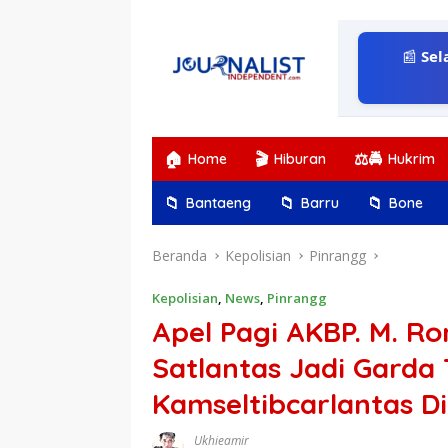
Langsung
ke
konten
📰
Sel
🏠
🎬
⚖️🚔
Home
Hiburan
Hukrim
📁
📁
📁
Bantaeng
Barru
Bone
Beranda
Kepolisian
Pinrangg
Kepolisian
,
News
,
Pinrangg
Apel Pagi AKBP. M. R
Satlantas Jadi Garda
Kamseltibcarlantas D
Ukhieamir