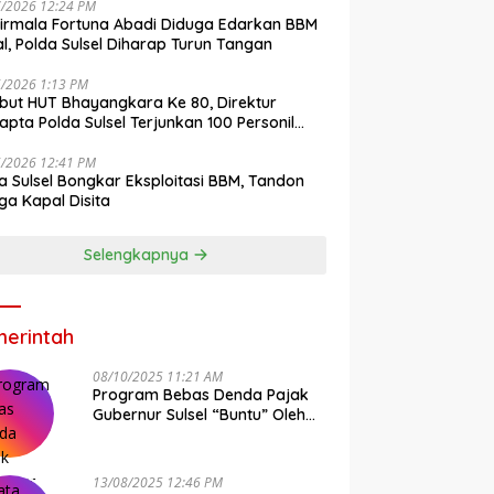
7/2026 12:24 PM
irmala Fortuna Abadi Diduga Edarkan BBM
gal, Polda Sulsel Diharap Turun Tangan
6/2026 1:13 PM
ut HUT Bhayangkara Ke 80, Direktur
pta Polda Sulsel Terjunkan 100 Personil
ih-Bersih Pasar Maros
6/2026 12:41 PM
a Sulsel Bongkar Eksploitasi BBM, Tandon
ga Kapal Disita
Selengkapnya
erintah
08/10/2025 11:21 AM
Program Bebas Denda Pajak
Gubernur Sulsel “Buntu” Oleh
Sistem Bapenda Provinsi
13/08/2025 12:46 PM