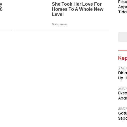
Peso
Appa
Tida
Terk
Terb
Kep
31/0
Dirl
Up J
30/0
Eksp
Abad
29/0
Gatu
Sep