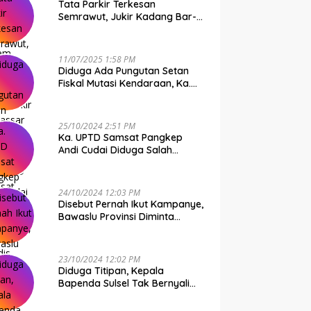
Tata Parkir Terkesan
Semrawut, Jukir Kadang Bar-
Bar PS Dirut Parkir Makassar
Raya NO COMMENT
11/07/2025 1:58 PM
Diduga Ada Pungutan Setan
Fiskal Mutasi Kendaraan, Ka.
UPTD Samsat Makassar I
Mendadak GAPTEK
25/10/2024 2:51 PM
Ka. UPTD Samsat Pangkep
Andi Cudai Diduga Salah
Gunakan Randis, Bawaslu
Jangan Tutup Mata
24/10/2024 12:03 PM
Disebut Pernah Ikut Kampanye,
Bawaslu Provinsi Diminta
Periksa Ka. UPTD Samsat
Pangkep Andi Cudai
23/10/2024 12:02 PM
Diduga Titipan, Kepala
Bapenda Sulsel Tak Bernyali
Copot Ka. UPTD Samsat
Pangkep Andi Cudai