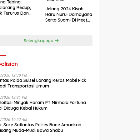
na Tebing
larang Redup,
Jelang 2024 Kisah
k Terurus Dan
Haru Nurul Damayana
esan
Serta Suami Di Meet
engkalai
Up Akbar NRL
Kosmetik
Selengkapnya
olisian
7/2026 12:30 PM
antas Polda Sulsel Larang Keras Mobil Pick
adi Transportasi Umum
7/2026 12:31 PM
loitasi Minyak Haram PT Nirmala Fortuna
i Diduga Kebal Hukum
7/2026 10:52 AM
r Sore Satlantas Polres Bone Amankan
asang Muda-Mudi Bawa Shabu