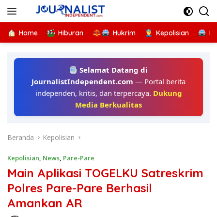
Langsung
ke
konten
Home
Hiburan
Hukrim
Kepolisian
Kr
Selamat Datang di
JournalistIndependent.com
— Portal berita
independen, kritis, dan terpercaya.
Dukung
Media Berkualitas
Beranda
Kepolisian
Kepolisian
,
News
,
Pare-Pare
Main Aplikasi TOGELKU Satreskrim
Polres Pare-Pare Berhasil
Amankan AR