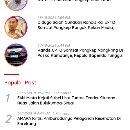
18/10/2024 1:04 PM
Diduga Salah Gunakan Randis Ka. UPTD
Samsat Pangkep Banyak Rekan Media,
Kepala Bapenda Ditantang Copot !
17/10/2024 5:44 PM
Randis UPTD Samsat Pangkep Nangkring Di
Posko Kampanye, Kepala Bapenda Tunggu
Reaksi Bawaslu
Popular Post
1
05/07/2019 3:57 PM
0 Komentar
FAM Minta Kejati Sulsel Usut Tuntas Tender Siluman
Ruas Jalan Bulukumba-Sinjai
2
06/07/2019 4:40 AM
0 Komentar
AMARA Kritisi Amburadulnya Pelayanan Kesehatan Di
Enrekang