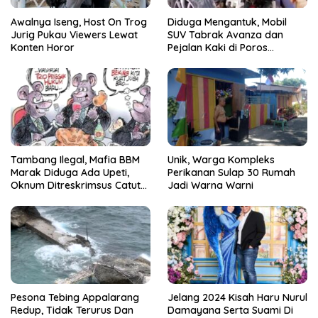
Awalnya Iseng, Host On Trog
Diduga Mengantuk, Mobil
Jurig Pukau Viewers Lewat
SUV Tabrak Avanza dan
Konten Horor
Pejalan Kaki di Poros
Pallangga Gowa
Tambang Ilegal, Mafia BBM
Unik, Warga Kompleks
Marak Diduga Ada Upeti,
Perikanan Sulap 30 Rumah
Oknum Ditreskrimsus Catut
Jadi Warna Warni
Nama Kapolda Sulsel
Pesona Tebing Appalarang
Jelang 2024 Kisah Haru Nurul
Redup, Tidak Terurus Dan
Damayana Serta Suami Di