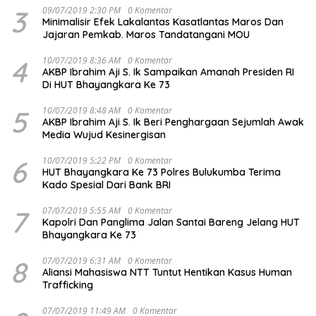
3
09/07/2019 2:30 PM
0 Komentar
Minimalisir Efek Lakalantas Kasatlantas Maros Dan
Jajaran Pemkab. Maros Tandatangani MOU
4
10/07/2019 8:36 AM
0 Komentar
AKBP Ibrahim Aji S. Ik Sampaikan Amanah Presiden RI
Di HUT Bhayangkara Ke 73
5
10/07/2019 8:48 AM
0 Komentar
AKBP Ibrahim Aji S. Ik Beri Penghargaan Sejumlah Awak
Media Wujud Kesinergisan
6
10/07/2019 5:22 PM
0 Komentar
HUT Bhayangkara Ke 73 Polres Bulukumba Terima
Kado Spesial Dari Bank BRI
7
07/07/2019 5:55 AM
0 Komentar
Kapolri Dan Panglima Jalan Santai Bareng Jelang HUT
Bhayangkara Ke 73
8
07/07/2019 6:31 AM
0 Komentar
Aliansi Mahasiswa NTT Tuntut Hentikan Kasus Human
Trafficking
07/07/2019 11:49 AM
0 Komentar