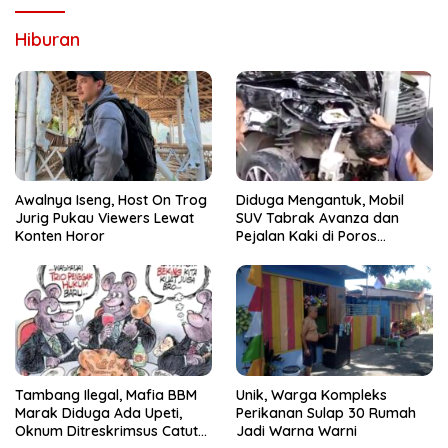
Hiburan
Awalnya Iseng, Host On Trog
Diduga Mengantuk, Mobil
Jurig Pukau Viewers Lewat
SUV Tabrak Avanza dan
Konten Horor
Pejalan Kaki di Poros
Pallangga Gowa
Tambang Ilegal, Mafia BBM
Unik, Warga Kompleks
Marak Diduga Ada Upeti,
Perikanan Sulap 30 Rumah
Oknum Ditreskrimsus Catut
Jadi Warna Warni