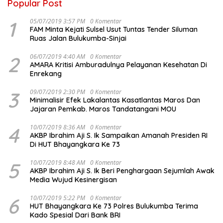
Popular Post
1
05/07/2019 3:57 PM
0 Komentar
FAM Minta Kejati Sulsel Usut Tuntas Tender Siluman
Ruas Jalan Bulukumba-Sinjai
2
06/07/2019 4:40 AM
0 Komentar
AMARA Kritisi Amburadulnya Pelayanan Kesehatan Di
Enrekang
3
09/07/2019 2:30 PM
0 Komentar
Minimalisir Efek Lakalantas Kasatlantas Maros Dan
Jajaran Pemkab. Maros Tandatangani MOU
4
10/07/2019 8:36 AM
0 Komentar
AKBP Ibrahim Aji S. Ik Sampaikan Amanah Presiden RI
Di HUT Bhayangkara Ke 73
5
10/07/2019 8:48 AM
0 Komentar
AKBP Ibrahim Aji S. Ik Beri Penghargaan Sejumlah Awak
Media Wujud Kesinergisan
6
10/07/2019 5:22 PM
0 Komentar
HUT Bhayangkara Ke 73 Polres Bulukumba Terima
Kado Spesial Dari Bank BRI