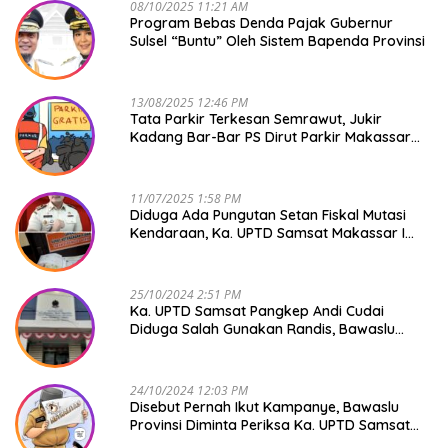
08/10/2025 11:21 AM
Program Bebas Denda Pajak Gubernur
Sulsel “Buntu” Oleh Sistem Bapenda Provinsi
13/08/2025 12:46 PM
Tata Parkir Terkesan Semrawut, Jukir
Kadang Bar-Bar PS Dirut Parkir Makassar
Raya NO COMMENT
11/07/2025 1:58 PM
Diduga Ada Pungutan Setan Fiskal Mutasi
Kendaraan, Ka. UPTD Samsat Makassar I
Mendadak GAPTEK
25/10/2024 2:51 PM
Ka. UPTD Samsat Pangkep Andi Cudai
Diduga Salah Gunakan Randis, Bawaslu
Jangan Tutup Mata
24/10/2024 12:03 PM
Disebut Pernah Ikut Kampanye, Bawaslu
Provinsi Diminta Periksa Ka. UPTD Samsat
Pangkep Andi Cudai