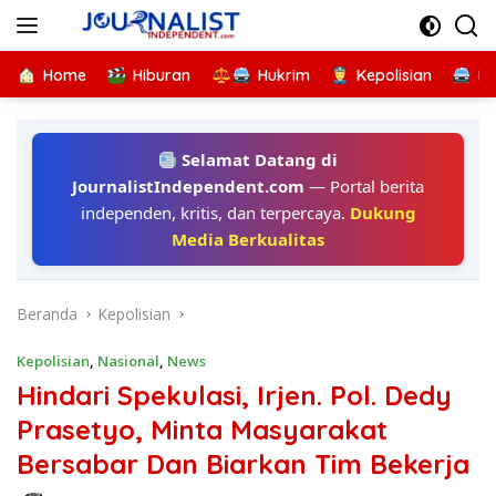
Langsung
ke
konten
Home
Hiburan
Hukrim
Kepolisian
Kr
Selamat Datang di
JournalistIndependent.com
— Portal berita
independen, kritis, dan terpercaya.
Dukung
Media Berkualitas
Beranda
Kepolisian
Kepolisian
,
Nasional
,
News
Hindari Spekulasi, Irjen. Pol. Dedy
Prasetyo, Minta Masyarakat
Bersabar Dan Biarkan Tim Bekerja