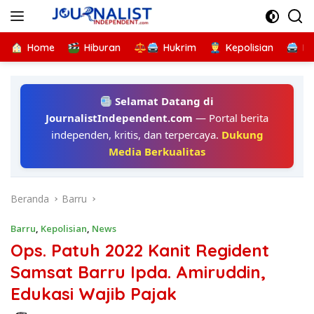
Langsung
ke
konten
Home
Hiburan
Hukrim
Kepolisian
Kr
Selamat Datang di
JournalistIndependent.com
— Portal berita
independen, kritis, dan terpercaya.
Dukung
Media Berkualitas
Beranda
Barru
Barru
,
Kepolisian
,
News
Ops. Patuh 2022 Kanit Regident
Samsat Barru Ipda. Amiruddin,
Edukasi Wajib Pajak