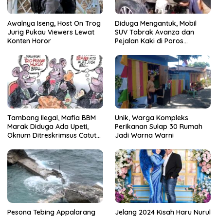
Awalnya Iseng, Host On Trog
Diduga Mengantuk, Mobil
Jurig Pukau Viewers Lewat
SUV Tabrak Avanza dan
Konten Horor
Pejalan Kaki di Poros
Pallangga Gowa
Tambang Ilegal, Mafia BBM
Unik, Warga Kompleks
Marak Diduga Ada Upeti,
Perikanan Sulap 30 Rumah
Oknum Ditreskrimsus Catut
Jadi Warna Warni
Nama Kapolda Sulsel
Pesona Tebing Appalarang
Jelang 2024 Kisah Haru Nurul