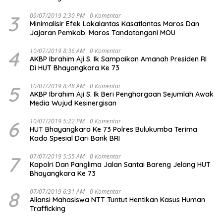
3
09/07/2019 2:30 PM
0 Komentar
Minimalisir Efek Lakalantas Kasatlantas Maros Dan
Jajaran Pemkab. Maros Tandatangani MOU
4
10/07/2019 8:36 AM
0 Komentar
AKBP Ibrahim Aji S. Ik Sampaikan Amanah Presiden RI
Di HUT Bhayangkara Ke 73
5
10/07/2019 8:48 AM
0 Komentar
AKBP Ibrahim Aji S. Ik Beri Penghargaan Sejumlah Awak
Media Wujud Kesinergisan
6
10/07/2019 5:22 PM
0 Komentar
HUT Bhayangkara Ke 73 Polres Bulukumba Terima
Kado Spesial Dari Bank BRI
7
07/07/2019 5:55 AM
0 Komentar
Kapolri Dan Panglima Jalan Santai Bareng Jelang HUT
Bhayangkara Ke 73
8
07/07/2019 6:31 AM
0 Komentar
Aliansi Mahasiswa NTT Tuntut Hentikan Kasus Human
Trafficking