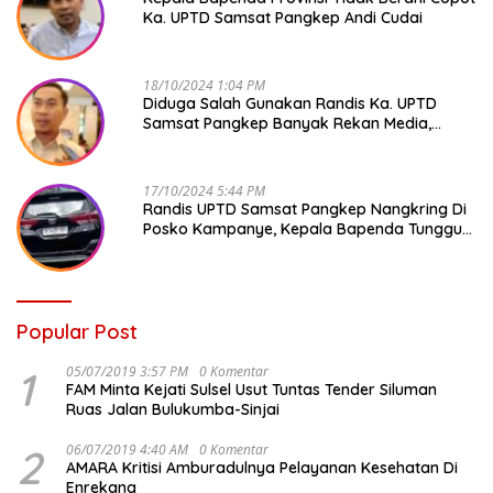
Ka. UPTD Samsat Pangkep Andi Cudai
18/10/2024 1:04 PM
Diduga Salah Gunakan Randis Ka. UPTD
Samsat Pangkep Banyak Rekan Media,
Kepala Bapenda Ditantang Copot !
17/10/2024 5:44 PM
Randis UPTD Samsat Pangkep Nangkring Di
Posko Kampanye, Kepala Bapenda Tunggu
Reaksi Bawaslu
Popular Post
1
05/07/2019 3:57 PM
0 Komentar
FAM Minta Kejati Sulsel Usut Tuntas Tender Siluman
Ruas Jalan Bulukumba-Sinjai
2
06/07/2019 4:40 AM
0 Komentar
AMARA Kritisi Amburadulnya Pelayanan Kesehatan Di
Enrekang