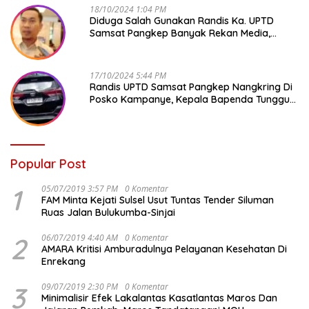
18/10/2024 1:04 PM
Diduga Salah Gunakan Randis Ka. UPTD
Samsat Pangkep Banyak Rekan Media,
Kepala Bapenda Ditantang Copot !
17/10/2024 5:44 PM
Randis UPTD Samsat Pangkep Nangkring Di
Posko Kampanye, Kepala Bapenda Tunggu
Reaksi Bawaslu
Popular Post
1
05/07/2019 3:57 PM
0 Komentar
FAM Minta Kejati Sulsel Usut Tuntas Tender Siluman
Ruas Jalan Bulukumba-Sinjai
2
06/07/2019 4:40 AM
0 Komentar
AMARA Kritisi Amburadulnya Pelayanan Kesehatan Di
Enrekang
3
09/07/2019 2:30 PM
0 Komentar
Minimalisir Efek Lakalantas Kasatlantas Maros Dan