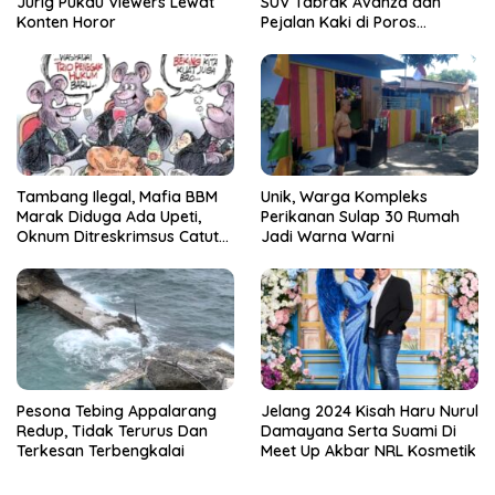
Jurig Pukau Viewers Lewat
SUV Tabrak Avanza dan
Konten Horor
Pejalan Kaki di Poros
Pallangga Gowa
Tambang Ilegal, Mafia BBM
Unik, Warga Kompleks
Marak Diduga Ada Upeti,
Perikanan Sulap 30 Rumah
Oknum Ditreskrimsus Catut
Jadi Warna Warni
Nama Kapolda Sulsel
Pesona Tebing Appalarang
Jelang 2024 Kisah Haru Nurul
Redup, Tidak Terurus Dan
Damayana Serta Suami Di
Terkesan Terbengkalai
Meet Up Akbar NRL Kosmetik