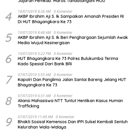
Jajaran Pemkab. Maros Tandatangani MOU
4
10/07/2019 8:36 AM
0 Komentar
AKBP Ibrahim Aji S. Ik Sampaikan Amanah Presiden RI
Di HUT Bhayangkara Ke 73
5
10/07/2019 8:48 AM
0 Komentar
AKBP Ibrahim Aji S. Ik Beri Penghargaan Sejumlah Awak
Media Wujud Kesinergisan
6
10/07/2019 5:22 PM
0 Komentar
HUT Bhayangkara Ke 73 Polres Bulukumba Terima
Kado Spesial Dari Bank BRI
7
07/07/2019 5:55 AM
0 Komentar
Kapolri Dan Panglima Jalan Santai Bareng Jelang HUT
Bhayangkara Ke 73
8
07/07/2019 6:31 AM
0 Komentar
Aliansi Mahasiswa NTT Tuntut Hentikan Kasus Human
Trafficking
9
07/07/2019 11:49 AM
0 Komentar
Bhakti Sosisal Kemensos Dan IPPI Sulsel Kembali Sentuh
Kelurahan Wala-Walaya