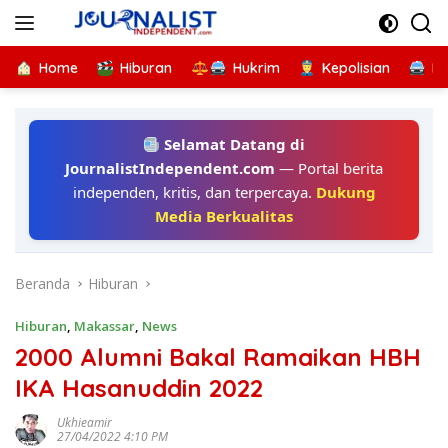
Langsung
ke
konten
Home
Hiburan
Hukrim
Kepolisian
Kr
Selamat Datang di
JournalistIndependent.com
— Portal berita
independen, kritis, dan terpercaya.
Dukung
Media Berkualitas
Beranda
Hiburan
Hiburan
,
Makassar
,
News
2000 Alumni Bakal Ramaikan HBH
IKA Hasanuddin 2022
Ukhieamir
27/04/2022 4:10 PM