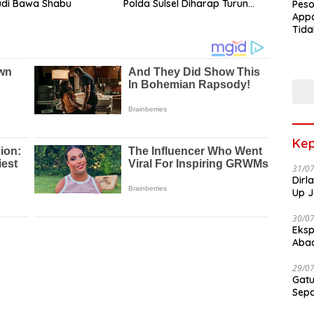
di Bawa Shabu
Polda Sulsel Diharap Turun
Peso
Tangan
Appa
Tida
Terk
Terb
Kep
31/0
Dirl
Up J
30/0
Eksp
Abad
29/0
Gatu
Sep