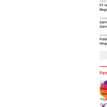
28/0
PT N
Ille
19/0
Samb
Sama
Bers
02/0
Pold
Hing
Pem