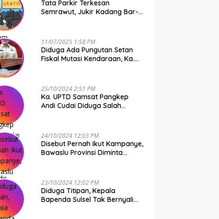
Tata Parkir Terkesan
Semrawut, Jukir Kadang Bar-
Bar PS Dirut Parkir Makassar
Raya NO COMMENT
11/07/2025 1:58 PM
Diduga Ada Pungutan Setan
Fiskal Mutasi Kendaraan, Ka.
UPTD Samsat Makassar I
Mendadak GAPTEK
25/10/2024 2:51 PM
Ka. UPTD Samsat Pangkep
Andi Cudai Diduga Salah
Gunakan Randis, Bawaslu
Jangan Tutup Mata
24/10/2024 12:03 PM
Disebut Pernah Ikut Kampanye,
Bawaslu Provinsi Diminta
Periksa Ka. UPTD Samsat
Pangkep Andi Cudai
23/10/2024 12:02 PM
Diduga Titipan, Kepala
Bapenda Sulsel Tak Bernyali
Copot Ka. UPTD Samsat
Pangkep Andi Cudai