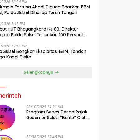
7/2026 12:24 PM
irmala Fortuna Abadi Diduga Edarkan BBM
gal, Polda Sulsel Diharap Turun Tangan
6/2026 1:13 PM
ut HUT Bhayangkara Ke 80, Direktur
pta Polda Sulsel Terjunkan 100 Personil
ih-Bersih Pasar Maros
6/2026 12:41 PM
a Sulsel Bongkar Eksploitasi BBM, Tandon
ga Kapal Disita
Selengkapnya
erintah
08/10/2025 11:21 AM
Program Bebas Denda Pajak
Gubernur Sulsel “Buntu” Oleh
Sistem Bapenda Provinsi
13/08/2025 12:46 PM