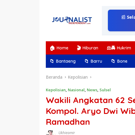
Langsung
ke
konten
📰
Sel
🏠
🎬
⚖️🚔
Home
Hiburan
Hukrim
📁
📁
📁
Bantaeng
Barru
Bone
Beranda
Kepolisian
Kepolisian
,
Nasional
,
News
,
Sulsel
Wakili Angkatan 62 Se
Kompol. Aryo Dwi Wib
Ramadhan
Ukhieamir