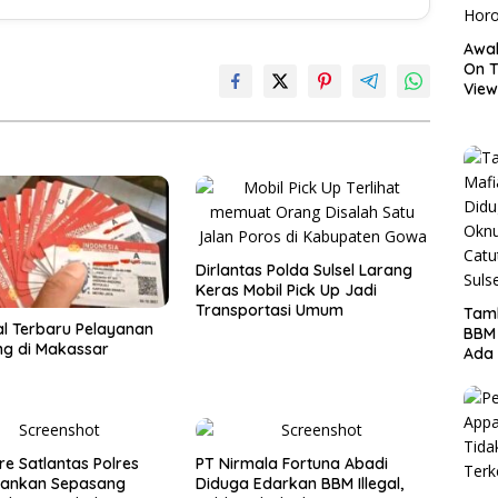
Awal
On T
View
Hor
Dirlantas Polda Sulsel Larang
Keras Mobil Pick Up Jadi
Transportasi Umum
Tamb
al Terbaru Pelayanan
BBM
ing di Makassar
Ada 
Ditr
Nama
re Satlantas Polres
PT Nirmala Fortuna Abadi
ankan Sepasang
Diduga Edarkan BBM Illegal,