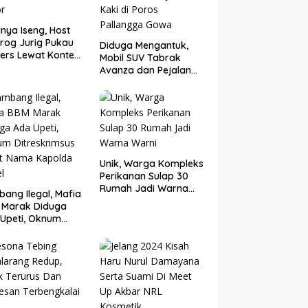
nya Iseng, Host
rog Jurig Pukau
Diduga Mengantuk,
ers Lewat Konten
Mobil SUV Tabrak
or
Avanza dan Pejalan
Kaki di Poros
Pallangga Gowa
Unik, Warga Kompleks
Perikanan Sulap 30
Rumah Jadi Warna
ang Ilegal, Mafia
Warni
 Marak Diduga
Upeti, Oknum
eskrimsus Catut
 Kapolda Sulsel