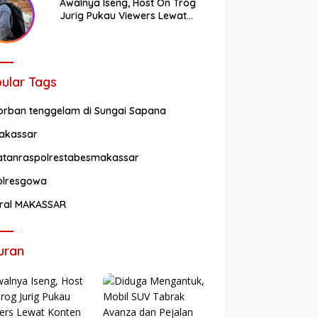
Awalnya Iseng, Host On Trog
Jurig Pukau Viewers Lewat
Konten Horor
ular Tags
orban tenggelam di Sungai Sapana
akassar
atanraspolrestabesmakassar
olresgowa
iral MAKASSAR
uran