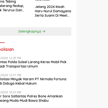
na Tebing
larang Redup,
Jelang 2024 Kisah
k Terurus Dan
Haru Nurul Damayana
esan
Serta Suami Di Meet
engkalai
Up Akbar NRL
Kosmetik
Selengkapnya
olisian
7/2026 12:30 PM
antas Polda Sulsel Larang Keras Mobil Pick
adi Transportasi Umum
7/2026 12:31 PM
loitasi Minyak Haram PT Nirmala Fortuna
i Diduga Kebal Hukum
7/2026 10:52 AM
r Sore Satlantas Polres Bone Amankan
asang Muda-Mudi Bawa Shabu