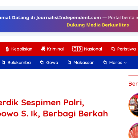
amat Datang di JournalistIndependent.com
— Portal berita i
Dukung Media Berkualitas
👮
🚔
🇮🇩
📁
Kepolisian
Kriminal
Nasional
Peristiwa
📁
📁
📁
📁
Bulukumba
Gowa
Makassar
Maros
Ber
rdik Sespimen Polri,
owo S. Ik, Berbagi Berkah