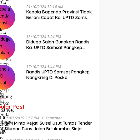
21/10/2024 10:14 AM
Kepala Bapenda Provinsi Tidak
Berani Copot Ka. UPTD Samsat
Pangkep Andi Cudai
18/10/2024 1:04 PM
Diduga Salah Gunakan Randis
Ka. UPTD Samsat Pangkep
Banyak Rekan Media, Kepala
Bapenda Ditantang Copot !
17/10/2024 5:44 PM
Randis UPTD Samsat Pangkep
Nangkring Di Posko
Kampanye, Kepala Bapenda
Tunggu Reaksi Bawaslu
ular Post
05/07/2019 3:57 PM
0 Komentar
FAM Minta Kejati Sulsel Usut Tuntas Tender
Siluman Ruas Jalan Bulukumba-Sinjai