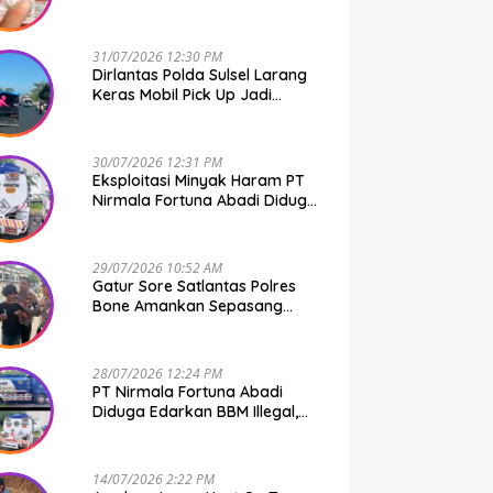
31/07/2026 12:30 PM
Dirlantas Polda Sulsel Larang
Keras Mobil Pick Up Jadi
Transportasi Umum
30/07/2026 12:31 PM
Eksploitasi Minyak Haram PT
Nirmala Fortuna Abadi Diduga
Kebal Hukum
29/07/2026 10:52 AM
Gatur Sore Satlantas Polres
Bone Amankan Sepasang
Muda-Mudi Bawa Shabu
28/07/2026 12:24 PM
PT Nirmala Fortuna Abadi
Diduga Edarkan BBM Illegal,
Polda Sulsel Diharap Turun
Tangan
14/07/2026 2:22 PM