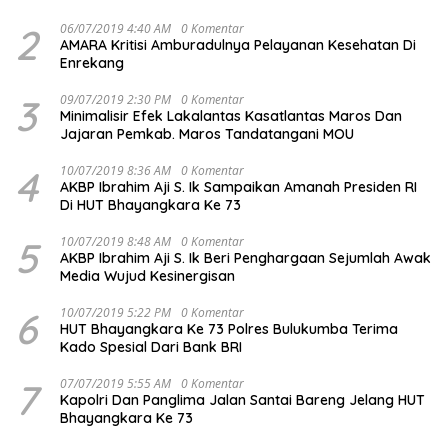
2
06/07/2019 4:40 AM
0 Komentar
AMARA Kritisi Amburadulnya Pelayanan Kesehatan Di
Enrekang
3
09/07/2019 2:30 PM
0 Komentar
Minimalisir Efek Lakalantas Kasatlantas Maros Dan
Jajaran Pemkab. Maros Tandatangani MOU
4
10/07/2019 8:36 AM
0 Komentar
AKBP Ibrahim Aji S. Ik Sampaikan Amanah Presiden RI
Di HUT Bhayangkara Ke 73
5
10/07/2019 8:48 AM
0 Komentar
AKBP Ibrahim Aji S. Ik Beri Penghargaan Sejumlah Awak
Media Wujud Kesinergisan
6
10/07/2019 5:22 PM
0 Komentar
HUT Bhayangkara Ke 73 Polres Bulukumba Terima
Kado Spesial Dari Bank BRI
7
07/07/2019 5:55 AM
0 Komentar
Kapolri Dan Panglima Jalan Santai Bareng Jelang HUT
Bhayangkara Ke 73