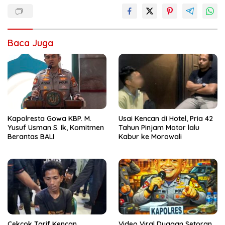
Baca Juga
Kapolresta Gowa KBP. M.
Usai Kencan di Hotel, Pria 42
Yusuf Usman S. Ik, Komitmen
Tahun Pinjam Motor lalu
Berantas BALI
Kabur ke Morowali
Cekcok Tarif Kencan
Video Viral Dugaan Setoran