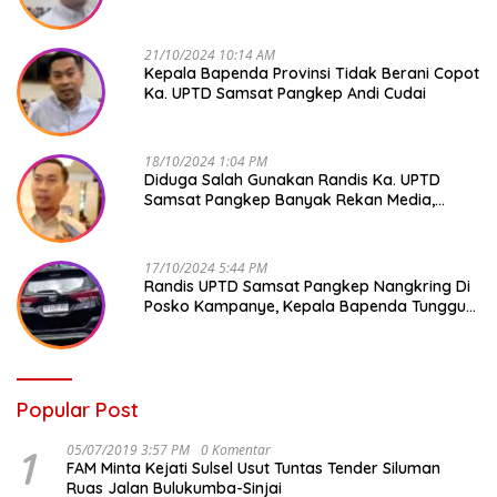
Andi Cudai
21/10/2024 10:14 AM
Kepala Bapenda Provinsi Tidak Berani Copot
Ka. UPTD Samsat Pangkep Andi Cudai
18/10/2024 1:04 PM
Diduga Salah Gunakan Randis Ka. UPTD
Samsat Pangkep Banyak Rekan Media,
Kepala Bapenda Ditantang Copot !
17/10/2024 5:44 PM
Randis UPTD Samsat Pangkep Nangkring Di
Posko Kampanye, Kepala Bapenda Tunggu
Reaksi Bawaslu
Popular Post
1
05/07/2019 3:57 PM
0 Komentar
FAM Minta Kejati Sulsel Usut Tuntas Tender Siluman
Ruas Jalan Bulukumba-Sinjai