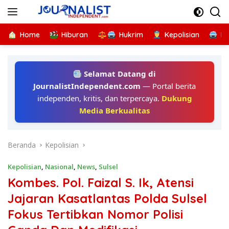
Langsung
ke
konten
Home
Hiburan
Hukrim
Kepolisian
Kr
Selamat Datang di
JournalistIndependent.com
— Portal berita
independen, kritis, dan terpercaya.
Dukung
Media Berkualitas
Beranda
Kepolisian
Kepolisian
,
Nasional
,
News
,
Sulsel
Kombes. Pol. Faizal S. Ik, Atensi
Jajaran Kasatlantas Polda Sulsel
Fokus Tertibkan Nomor Polisi