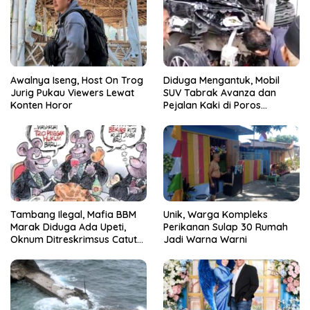
Awalnya Iseng, Host On Trog
Diduga Mengantuk, Mobil
Jurig Pukau Viewers Lewat
SUV Tabrak Avanza dan
Konten Horor
Pejalan Kaki di Poros
Pallangga Gowa
Tambang Ilegal, Mafia BBM
Unik, Warga Kompleks
Marak Diduga Ada Upeti,
Perikanan Sulap 30 Rumah
Oknum Ditreskrimsus Catut
Jadi Warna Warni
Nama Kapolda Sulsel