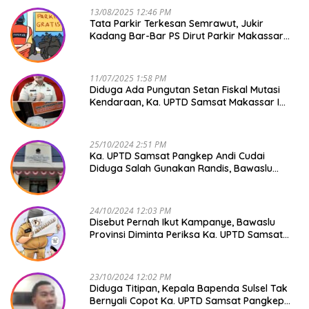
13/08/2025 12:46 PM
Tata Parkir Terkesan Semrawut, Jukir
Kadang Bar-Bar PS Dirut Parkir Makassar
Raya NO COMMENT
11/07/2025 1:58 PM
Diduga Ada Pungutan Setan Fiskal Mutasi
Kendaraan, Ka. UPTD Samsat Makassar I
Mendadak GAPTEK
25/10/2024 2:51 PM
Ka. UPTD Samsat Pangkep Andi Cudai
Diduga Salah Gunakan Randis, Bawaslu
Jangan Tutup Mata
24/10/2024 12:03 PM
Disebut Pernah Ikut Kampanye, Bawaslu
Provinsi Diminta Periksa Ka. UPTD Samsat
Pangkep Andi Cudai
23/10/2024 12:02 PM
Diduga Titipan, Kepala Bapenda Sulsel Tak
Bernyali Copot Ka. UPTD Samsat Pangkep