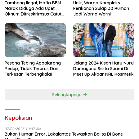
Tambang Ilegal, Mafia BBM
Unik, Warga Kompleks
Marak Diduga Ada Upeti,
Perikanan Sulap 30 Rumah
Oknum Ditreskrimsus Catut
Jadi Warna Warni
Nama Kapolda Sulsel
Pesona Tebing Appalarang
Jelang 2024 Kisah Haru Nurul
Redup, Tidak Terurus Dan
Damayana Serta Suami Di
Terkesan Terbengkalai
Meet Up Akbar NRL Kosmetik
Selengkapnya
Kepolisian
07/08/2026 10:07 AM
Bukan Human Error, Lakalantas Tewaskan Balita Di Bone