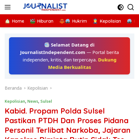
Langsung
ke
konten
Home
Hiburan
Hukrim
Kepolisian
Kr
Selamat Datang di
JournalistIndependent.com
— Portal berita
independen, kritis, dan terpercaya.
Dukung
Media Berkualitas
Beranda
Kepolisian
Kepolisian
,
News
,
Sulsel
Kabid. Propam Polda Sulsel
Pastikan PTDH Dan Proses Pidana
Personil Terlibat Narkoba, Jajaran