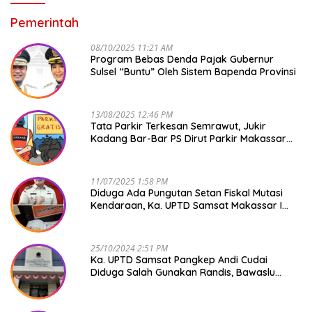
Pemerintah
08/10/2025 11:21 AM
Program Bebas Denda Pajak Gubernur
Sulsel “Buntu” Oleh Sistem Bapenda Provinsi
13/08/2025 12:46 PM
Tata Parkir Terkesan Semrawut, Jukir
Kadang Bar-Bar PS Dirut Parkir Makassar
Raya NO COMMENT
11/07/2025 1:58 PM
Diduga Ada Pungutan Setan Fiskal Mutasi
Kendaraan, Ka. UPTD Samsat Makassar I
Mendadak GAPTEK
25/10/2024 2:51 PM
Ka. UPTD Samsat Pangkep Andi Cudai
Diduga Salah Gunakan Randis, Bawaslu
Jangan Tutup Mata