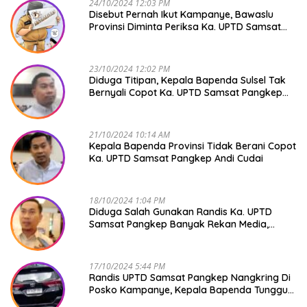
24/10/2024 12:03 PM
Disebut Pernah Ikut Kampanye, Bawaslu
Provinsi Diminta Periksa Ka. UPTD Samsat
Pangkep Andi Cudai
23/10/2024 12:02 PM
Diduga Titipan, Kepala Bapenda Sulsel Tak
Bernyali Copot Ka. UPTD Samsat Pangkep
Andi Cudai
21/10/2024 10:14 AM
Kepala Bapenda Provinsi Tidak Berani Copot
Ka. UPTD Samsat Pangkep Andi Cudai
18/10/2024 1:04 PM
Diduga Salah Gunakan Randis Ka. UPTD
Samsat Pangkep Banyak Rekan Media,
Kepala Bapenda Ditantang Copot !
17/10/2024 5:44 PM
Randis UPTD Samsat Pangkep Nangkring Di
Posko Kampanye, Kepala Bapenda Tunggu
Reaksi Bawaslu