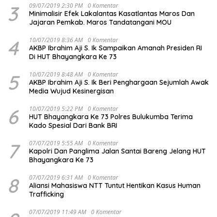
3
09/07/2019 2:30 PM
0 Komentar
Minimalisir Efek Lakalantas Kasatlantas Maros Dan
Jajaran Pemkab. Maros Tandatangani MOU
4
10/07/2019 8:36 AM
0 Komentar
AKBP Ibrahim Aji S. Ik Sampaikan Amanah Presiden RI
Di HUT Bhayangkara Ke 73
5
10/07/2019 8:48 AM
0 Komentar
AKBP Ibrahim Aji S. Ik Beri Penghargaan Sejumlah Awak
Media Wujud Kesinergisan
6
10/07/2019 5:22 PM
0 Komentar
HUT Bhayangkara Ke 73 Polres Bulukumba Terima
Kado Spesial Dari Bank BRI
7
07/07/2019 5:55 AM
0 Komentar
Kapolri Dan Panglima Jalan Santai Bareng Jelang HUT
Bhayangkara Ke 73
8
07/07/2019 6:31 AM
0 Komentar
Aliansi Mahasiswa NTT Tuntut Hentikan Kasus Human
Trafficking
07/07/2019 11:49 AM
0 Komentar