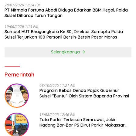
28/07/2026 12:24 PM
PT Nirmala Fortuna Abadi Diduga Edarkan BBM Illegal, Polda
Sulsel Diharap Turun Tangan
19/06/2026 1:13 PM
Sambut HUT Bhayangkara Ke 80, Direktur Samapta Polda
Sulsel Terjunkan 100 Personil Bersih-Bersih Pasar Maros
Selengkapnya
Pemerintah
08/10/2025 11:21 AM
Program Bebas Denda Pajak Gubernur
Sulsel “Buntu” Oleh Sistem Bapenda Provinsi
13/08/2025 12:46 PM
Tata Parkir Terkesan Semrawut, Jukir
Kadang Bar-Bar PS Dirut Parkir Makassar
Raya NO COMMENT