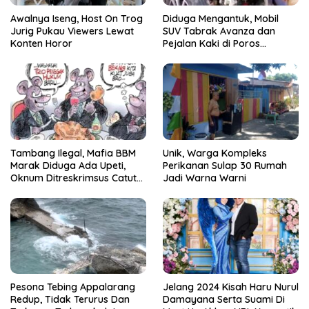
Awalnya Iseng, Host On Trog
Diduga Mengantuk, Mobil
Jurig Pukau Viewers Lewat
SUV Tabrak Avanza dan
Konten Horor
Pejalan Kaki di Poros
Pallangga Gowa
Tambang Ilegal, Mafia BBM
Unik, Warga Kompleks
Marak Diduga Ada Upeti,
Perikanan Sulap 30 Rumah
Oknum Ditreskrimsus Catut
Jadi Warna Warni
Nama Kapolda Sulsel
Pesona Tebing Appalarang
Jelang 2024 Kisah Haru Nurul
Redup, Tidak Terurus Dan
Damayana Serta Suami Di