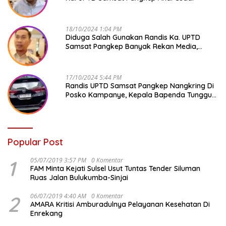
18/10/2024 1:04 PM
Diduga Salah Gunakan Randis Ka. UPTD
Samsat Pangkep Banyak Rekan Media,
Kepala Bapenda Ditantang Copot !
17/10/2024 5:44 PM
Randis UPTD Samsat Pangkep Nangkring Di
Posko Kampanye, Kepala Bapenda Tunggu
Reaksi Bawaslu
Popular Post
1
05/07/2019 3:57 PM
0 Komentar
FAM Minta Kejati Sulsel Usut Tuntas Tender Siluman
Ruas Jalan Bulukumba-Sinjai
2
06/07/2019 4:40 AM
0 Komentar
AMARA Kritisi Amburadulnya Pelayanan Kesehatan Di
Enrekang