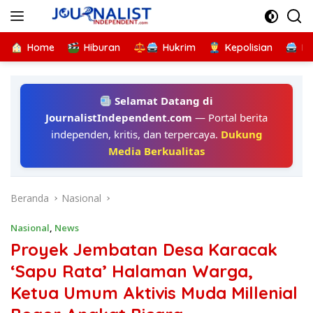
Langsung
ke
konten
Home
Hiburan
Hukrim
Kepolisian
Kr
Selamat Datang di
JournalistIndependent.com
— Portal berita
independen, kritis, dan terpercaya.
Dukung
Media Berkualitas
Beranda
Nasional
Nasional
,
News
Proyek Jembatan Desa Karacak
‘Sapu Rata’ Halaman Warga,
Ketua Umum Aktivis Muda Millenial