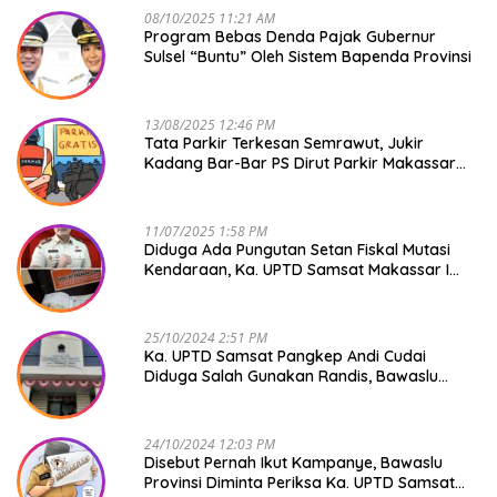
08/10/2025 11:21 AM
Program Bebas Denda Pajak Gubernur
Sulsel “Buntu” Oleh Sistem Bapenda Provinsi
13/08/2025 12:46 PM
Tata Parkir Terkesan Semrawut, Jukir
Kadang Bar-Bar PS Dirut Parkir Makassar
Raya NO COMMENT
11/07/2025 1:58 PM
Diduga Ada Pungutan Setan Fiskal Mutasi
Kendaraan, Ka. UPTD Samsat Makassar I
Mendadak GAPTEK
25/10/2024 2:51 PM
Ka. UPTD Samsat Pangkep Andi Cudai
Diduga Salah Gunakan Randis, Bawaslu
Jangan Tutup Mata
24/10/2024 12:03 PM
Disebut Pernah Ikut Kampanye, Bawaslu
Provinsi Diminta Periksa Ka. UPTD Samsat