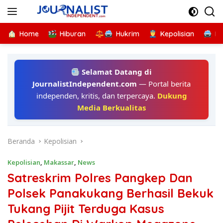
Langsung
ke
konten
Home
Hiburan
Hukrim
Kepolisian
Kr
Selamat Datang di
JournalistIndependent.com
— Portal berita
independen, kritis, dan terpercaya.
Dukung
Media Berkualitas
Beranda
Kepolisian
Kepolisian
,
Makassar
,
News
Satreskrim Polres Pangkep Dan
Polsek Panakukang Berhasil Bekuk
Tukang Pijit Terduga Kasus