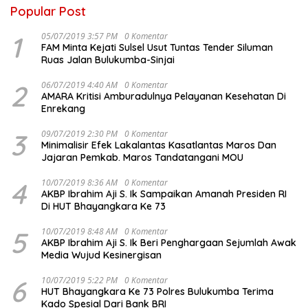
Popular Post
1
05/07/2019 3:57 PM
0 Komentar
FAM Minta Kejati Sulsel Usut Tuntas Tender Siluman
Ruas Jalan Bulukumba-Sinjai
2
06/07/2019 4:40 AM
0 Komentar
AMARA Kritisi Amburadulnya Pelayanan Kesehatan Di
Enrekang
3
09/07/2019 2:30 PM
0 Komentar
Minimalisir Efek Lakalantas Kasatlantas Maros Dan
Jajaran Pemkab. Maros Tandatangani MOU
4
10/07/2019 8:36 AM
0 Komentar
AKBP Ibrahim Aji S. Ik Sampaikan Amanah Presiden RI
Di HUT Bhayangkara Ke 73
5
10/07/2019 8:48 AM
0 Komentar
AKBP Ibrahim Aji S. Ik Beri Penghargaan Sejumlah Awak
Media Wujud Kesinergisan
6
10/07/2019 5:22 PM
0 Komentar
HUT Bhayangkara Ke 73 Polres Bulukumba Terima
Kado Spesial Dari Bank BRI