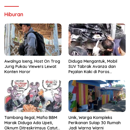
Hiburan
Awalnya Iseng, Host On Trog
Diduga Mengantuk, Mobil
Jurig Pukau Viewers Lewat
SUV Tabrak Avanza dan
Konten Horor
Pejalan Kaki di Poros
Pallangga Gowa
Tambang Ilegal, Mafia BBM
Unik, Warga Kompleks
Marak Diduga Ada Upeti,
Perikanan Sulap 30 Rumah
Oknum Ditreskrimsus Catut
Jadi Warna Warni