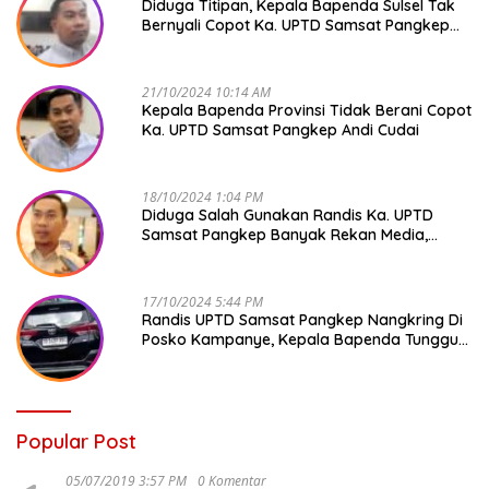
Diduga Titipan, Kepala Bapenda Sulsel Tak
Bernyali Copot Ka. UPTD Samsat Pangkep
Andi Cudai
21/10/2024 10:14 AM
Kepala Bapenda Provinsi Tidak Berani Copot
Ka. UPTD Samsat Pangkep Andi Cudai
18/10/2024 1:04 PM
Diduga Salah Gunakan Randis Ka. UPTD
Samsat Pangkep Banyak Rekan Media,
Kepala Bapenda Ditantang Copot !
17/10/2024 5:44 PM
Randis UPTD Samsat Pangkep Nangkring Di
Posko Kampanye, Kepala Bapenda Tunggu
Reaksi Bawaslu
Popular Post
05/07/2019 3:57 PM
0 Komentar