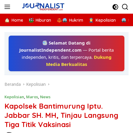
Langsung
ke
konten
Home
Hiburan
Hukrim
Kepolisian
Kr
Selamat Datang di
JournalistIndependent.com
— Portal berita
independen, kritis, dan terpercaya.
Dukung
Media Berkualitas
Beranda
Kepolisian
Kepolisian
,
Maros
,
News
Kapolsek Bantimurung Iptu.
Jabbar SH. MH, Tinjau Langsung
Tiga Titik Vaksinasi