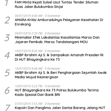
1
FAM Minta Kejati Sulsel Usut Tuntas Tender Siluman
Ruas Jalan Bulukumba-Sinjai
2
06/07/2019 4:40 AM
0 Komentar
AMARA Kritisi Amburadulnya Pelayanan Kesehatan Di
Enrekang
3
09/07/2019 2:30 PM
0 Komentar
Minimalisir Efek Lakalantas Kasatlantas Maros Dan
Jajaran Pemkab. Maros Tandatangani MOU
4
10/07/2019 8:36 AM
0 Komentar
AKBP Ibrahim Aji S. Ik Sampaikan Amanah Presiden RI
Di HUT Bhayangkara Ke 73
5
10/07/2019 8:48 AM
0 Komentar
AKBP Ibrahim Aji S. Ik Beri Penghargaan Sejumlah Awak
Media Wujud Kesinergisan
6
10/07/2019 5:22 PM
0 Komentar
HUT Bhayangkara Ke 73 Polres Bulukumba Terima
Kado Spesial Dari Bank BRI
7
07/07/2019 5:55 AM
0 Komentar
Kapolri Dan Panglima Jalan Santai Bareng Jelang HUT