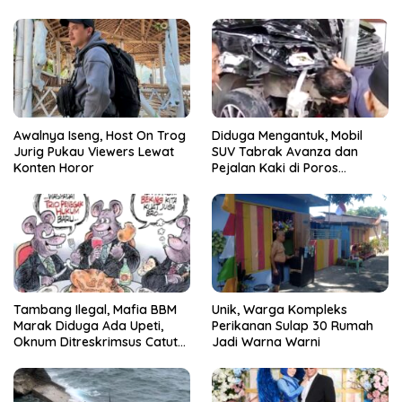
Awalnya Iseng, Host On Trog
Diduga Mengantuk, Mobil
Jurig Pukau Viewers Lewat
SUV Tabrak Avanza dan
Konten Horor
Pejalan Kaki di Poros
Pallangga Gowa
Tambang Ilegal, Mafia BBM
Unik, Warga Kompleks
Marak Diduga Ada Upeti,
Perikanan Sulap 30 Rumah
Oknum Ditreskrimsus Catut
Jadi Warna Warni
Nama Kapolda Sulsel