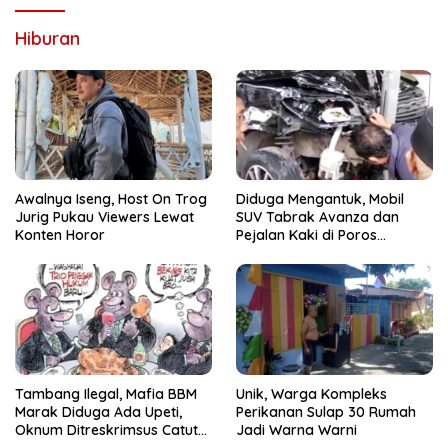
Hiburan
Awalnya Iseng, Host On Trog
Diduga Mengantuk, Mobil
Jurig Pukau Viewers Lewat
SUV Tabrak Avanza dan
Konten Horor
Pejalan Kaki di Poros
Pallangga Gowa
Tambang Ilegal, Mafia BBM
Unik, Warga Kompleks
Marak Diduga Ada Upeti,
Perikanan Sulap 30 Rumah
Oknum Ditreskrimsus Catut
Jadi Warna Warni
Nama Kapolda Sulsel