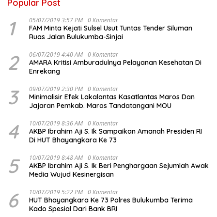
Popular Post
1
05/07/2019 3:57 PM
0 Komentar
FAM Minta Kejati Sulsel Usut Tuntas Tender Siluman
Ruas Jalan Bulukumba-Sinjai
2
06/07/2019 4:40 AM
0 Komentar
AMARA Kritisi Amburadulnya Pelayanan Kesehatan Di
Enrekang
3
09/07/2019 2:30 PM
0 Komentar
Minimalisir Efek Lakalantas Kasatlantas Maros Dan
Jajaran Pemkab. Maros Tandatangani MOU
4
10/07/2019 8:36 AM
0 Komentar
AKBP Ibrahim Aji S. Ik Sampaikan Amanah Presiden RI
Di HUT Bhayangkara Ke 73
5
10/07/2019 8:48 AM
0 Komentar
AKBP Ibrahim Aji S. Ik Beri Penghargaan Sejumlah Awak
Media Wujud Kesinergisan
6
10/07/2019 5:22 PM
0 Komentar
HUT Bhayangkara Ke 73 Polres Bulukumba Terima
Kado Spesial Dari Bank BRI