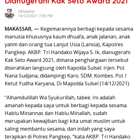
Dianugerahi Kak Seto Award 2021
Ukhieamir
14/12/2021 7:06 PM
MAKASSAR, —
Kegemarannya berbagi kepada sesama
manusia khususnya kaum dhuafa, anak jalanan, anak
yatim dan orang tua Lanjut Usia (Lansia), Kapolres
Pangkep. AKBP. Tri Handako Wijaya S. Ik, dianugerahi
Kak Seto Award 2021, dimana penghargaan tersebut
diserahkan langsung oleh Kapolda Sulsel. Irjen. Pol.
Nana Sudjana, didampingi Karo. SDM. Kombes. Pol. I
Ketut Yudha Karyana, Di Mapolda Sulsel (14/12/2021).
“Alhamdulillah Wa Syukurillah, tabee. Ini adalah
amanah kepada saya untuk berbagi kepada sesama.
Hablu Minannas dan Hablu Minallah, sudah
merupakan kewajiban bagi kita umat muslim untuk
saling membantu sesama, dan inilah yang saya
terapkan di Polres Pangkep, “kata AKBP. Tri Handako