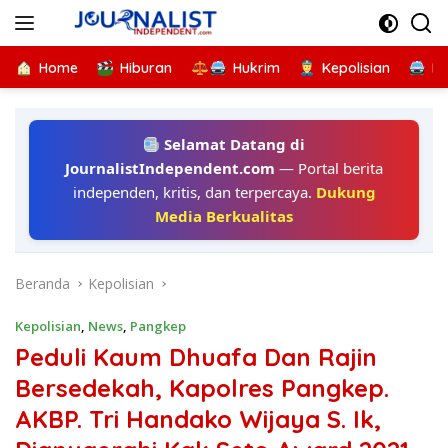
Langsung
ke
konten
Home
Hiburan
Hukrim
Kepolisian
Kr
Selamat Datang di
JournalistIndependent.com
— Portal berita
independen, kritis, dan terpercaya.
Dukung
Media Berkualitas
Beranda
Kepolisian
Kepolisian
,
News
,
Pangkep
Peduli Kaum Dhuafa Dan Rajin
Bersedekah, Kapolres Pangkep.
AKBP. Tri Handako Wijaya S. Ik,