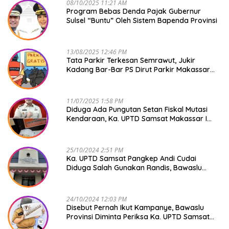
08/10/2025 11:21 AM
Program Bebas Denda Pajak Gubernur
Sulsel “Buntu” Oleh Sistem Bapenda Provinsi
13/08/2025 12:46 PM
Tata Parkir Terkesan Semrawut, Jukir
Kadang Bar-Bar PS Dirut Parkir Makassar
Raya NO COMMENT
11/07/2025 1:58 PM
Diduga Ada Pungutan Setan Fiskal Mutasi
Kendaraan, Ka. UPTD Samsat Makassar I
Mendadak GAPTEK
25/10/2024 2:51 PM
Ka. UPTD Samsat Pangkep Andi Cudai
Diduga Salah Gunakan Randis, Bawaslu
Jangan Tutup Mata
24/10/2024 12:03 PM
Disebut Pernah Ikut Kampanye, Bawaslu
Provinsi Diminta Periksa Ka. UPTD Samsat
Pangkep Andi Cudai