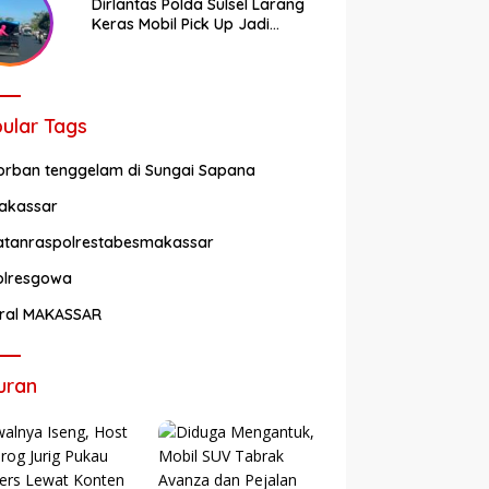
Dirlantas Polda Sulsel Larang
Keras Mobil Pick Up Jadi
Transportasi Umum
ular Tags
orban tenggelam di Sungai Sapana
akassar
atanraspolrestabesmakassar
olresgowa
iral MAKASSAR
uran