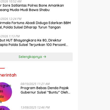
7/2026 10:52 AM
r Sore Satlantas Polres Bone Amankan
asang Muda-Mudi Bawa Shabu
7/2026 12:24 PM
irmala Fortuna Abadi Diduga Edarkan BBM
gal, Polda Sulsel Diharap Turun Tangan
6/2026 1:13 PM
ut HUT Bhayangkara Ke 80, Direktur
pta Polda Sulsel Terjunkan 100 Personil
ih-Bersih Pasar Maros
Selengkapnya
erintah
08/10/2025 11:21 AM
Program Bebas Denda Pajak
Gubernur Sulsel “Buntu” Oleh
Sistem Bapenda Provinsi
13/08/2025 12:46 PM