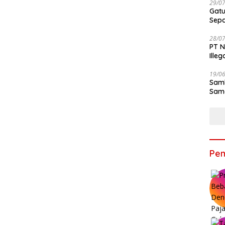
29/0
Gatu
Sep
28/0
PT N
Ille
19/0
Samb
Sama
Bers
Pem