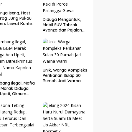
nya Iseng, Host
rog Jurig Pukau
Diduga Mengantuk,
ers Lewat Konten
Mobil SUV Tabrak
or
Avanza dan Pejalan
Kaki di Poros
Pallangga Gowa
Unik, Warga Kompleks
Perikanan Sulap 30
Rumah Jadi Warna
ang Ilegal, Mafia
Warni
 Marak Diduga
Upeti, Oknum
eskrimsus Catut
 Kapolda Sulsel