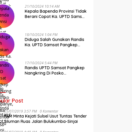
21/10/2024 10:14 AM
Kepala Bapenda Provinsi Tidak
Berani Copot Ka. UPTD Samsat
Pangkep Andi Cudai
18/10/2024 1:04 PM
Diduga Salah Gunakan Randis
Ka. UPTD Samsat Pangkep
Banyak Rekan Media, Kepala
Bapenda Ditantang Copot !
17/10/2024 5:44 PM
Randis UPTD Samsat Pangkep
Nangkring Di Posko
Kampanye, Kepala Bapenda
Tunggu Reaksi Bawaslu
ular Post
05/07/2019 3:57 PM
0 Komentar
FAM Minta Kejati Sulsel Usut Tuntas Tender
Siluman Ruas Jalan Bulukumba-Sinjai