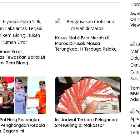
Awal
On T
View
Hor
Kasus Mobil Brio Merah di
Maros Dirusak Massa
Terungkap, 11 Terduga Pelaku
man Error,
Diciduk Polisi
as Tewaskan Balita Di
ni Rem Blong
Tamb
BBM
Ada 
Ditr
Nama
Pol Hery Sasangka
Ini Jadwal Terbaru Pelayanan
r Penghargaan Kepala
SIM Keliling di Makassar
 Gegara Ini