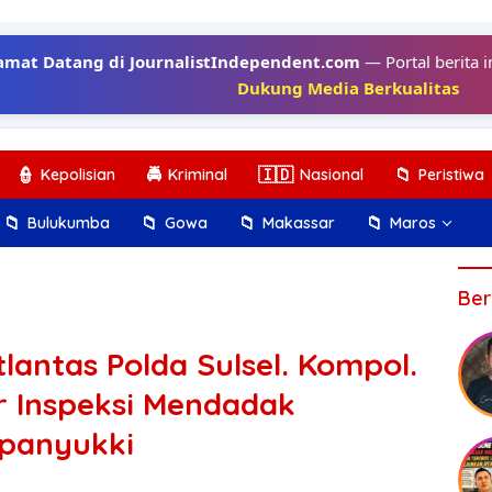
amat Datang di JournalistIndependent.com
— Portal berita i
Dukung Media Berkualitas
👮
🚔
🇮🇩
📁
Kepolisian
Kriminal
Nasional
Peristiwa
📁
📁
📁
📁
Bulukumba
Gowa
Makassar
Maros
Ber
tlantas Polda Sulsel. Kompol.
ar Inspeksi Mendadak
panyukki