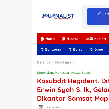
Langsung
ke
konten
📰
Sel
🏠
🎬
⚖️🚔
Home
Hiburan
Hukrim
📁
📁
📁
Bantaeng
Barru
Bone
Beranda
Kepolisian
Kepolisian
,
Makassar
,
News
,
Sulsel
Kasubdit Regident. Di
Erwin Syah S. Ik, Gel
Dikantor Samsat Map
Ukhieamir