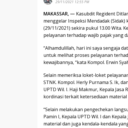
29/11/2021 12:55 PM
MAKASSAR, —
Kasubdit Regident Ditlan
menggelar Inspeksi Mendadak (Sidak)
(29/11/2021) sekira pukul 13.00 Wita
pelayanan terhadap wajib pajak yang 
“Alhamdulillah, hari ini saya sengaja
untuk melihat proses pelayanan terha
kewajibannya, “kata Kompol. Erwin Syah 
Selain memeriksa loket-loket pelayanan,
STNK. Kompol. Herly Purnama S. Ik, dan
UPTD Wil. I. Haji Makmur, Kepala Jasa 
kordinasi terkait ketersediaan material
“Selain melakukan pengechekan langsun
Pamin I, Kepala UPTD Wil. I dan Kepala 
material dan juga kendala-kendala yang 