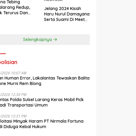
na Tebing
larang Redup,
Jelang 2024 Kisah
k Terurus Dan
Haru Nurul Damayana
esan
Serta Suami Di Meet
engkalai
Up Akbar NRL
Kosmetik
Selengkapnya
olisian
8/2026 10:07 AM
n Human Error, Lakalantas Tewaskan Balita
one Murni Rem Blong
7/2026 12:30 PM
antas Polda Sulsel Larang Keras Mobil Pick
adi Transportasi Umum
7/2026 12:31 PM
loitasi Minyak Haram PT Nirmala Fortuna
i Diduga Kebal Hukum