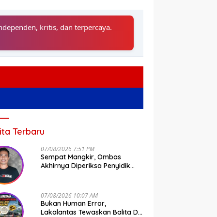
ndependen, kritis, dan terpercaya.
ita Terbaru
07/08/2026 7:51 PM
Sempat Mangkir, Ombas
Akhirnya Diperiksa Penyidik
Tipidkor Polda Sulsel
07/08/2026 10:07 AM
Bukan Human Error,
Lakalantas Tewaskan Balita Di