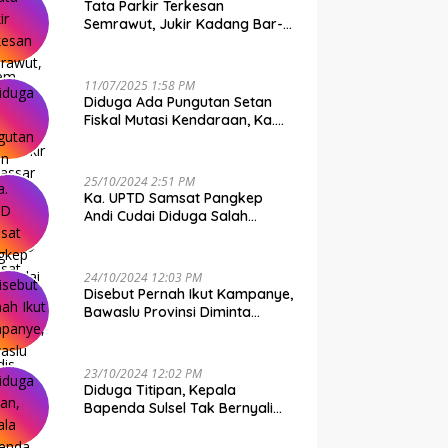
Tata Parkir Terkesan
Semrawut, Jukir Kadang Bar-
Bar PS Dirut Parkir Makassar
Raya NO COMMENT
11/07/2025 1:58 PM
Diduga Ada Pungutan Setan
Fiskal Mutasi Kendaraan, Ka.
UPTD Samsat Makassar I
Mendadak GAPTEK
25/10/2024 2:51 PM
Ka. UPTD Samsat Pangkep
Andi Cudai Diduga Salah
Gunakan Randis, Bawaslu
Jangan Tutup Mata
24/10/2024 12:03 PM
Disebut Pernah Ikut Kampanye,
Bawaslu Provinsi Diminta
Periksa Ka. UPTD Samsat
Pangkep Andi Cudai
23/10/2024 12:02 PM
Diduga Titipan, Kepala
Bapenda Sulsel Tak Bernyali
Copot Ka. UPTD Samsat
Pangkep Andi Cudai