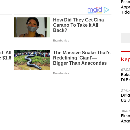
Peso
Appa
Tida
Terk
Terb
Kep
07/0
Buka
Di B
31/0
Dirl
Up J
30/0
Eksp
Abad