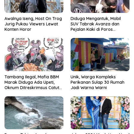
Awalnya Iseng, Host On Trog
Diduga Mengantuk, Mobil
Jurig Pukau Viewers Lewat
SUV Tabrak Avanza dan
Konten Horor
Pejalan Kaki di Poros
Pallangga Gowa
Tambang Ilegal, Mafia BBM
Unik, Warga Kompleks
Marak Diduga Ada Upeti,
Perikanan Sulap 30 Rumah
Oknum Ditreskrimsus Catut
Jadi Warna Warni
Nama Kapolda Sulsel