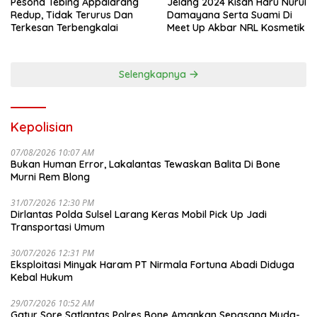
Pesona Tebing Appalarang
Jelang 2024 Kisah Haru Nurul
Redup, Tidak Terurus Dan
Damayana Serta Suami Di
Terkesan Terbengkalai
Meet Up Akbar NRL Kosmetik
Selengkapnya
Kepolisian
07/08/2026 10:07 AM
Bukan Human Error, Lakalantas Tewaskan Balita Di Bone
Murni Rem Blong
31/07/2026 12:30 PM
Dirlantas Polda Sulsel Larang Keras Mobil Pick Up Jadi
Transportasi Umum
30/07/2026 12:31 PM
Eksploitasi Minyak Haram PT Nirmala Fortuna Abadi Diduga
Kebal Hukum
29/07/2026 10:52 AM
Gatur Sore Satlantas Polres Bone Amankan Sepasang Muda-