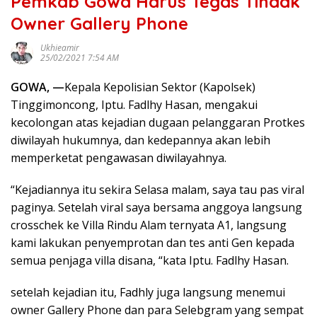
Pemkab Gowa Harus Tegas Tindak
Owner Gallery Phone
Ukhieamir
25/02/2021 7:54 AM
GOWA, —
Kepala Kepolisian Sektor (Kapolsek)
Tinggimoncong, Iptu. Fadlhy Hasan, mengakui
kecolongan atas kejadian dugaan pelanggaran Protkes
diwilayah hukumnya, dan kedepannya akan lebih
memperketat pengawasan diwilayahnya.
“Kejadiannya itu sekira Selasa malam, saya tau pas viral
paginya. Setelah viral saya bersama anggoya langsung
crosschek ke Villa Rindu Alam ternyata A1, langsung
kami lakukan penyemprotan dan tes anti Gen kepada
semua penjaga villa disana, “kata Iptu. Fadlhy Hasan.
setelah kejadian itu, Fadhly juga langsung menemui
owner Gallery Phone dan para Selebgram yang sempat