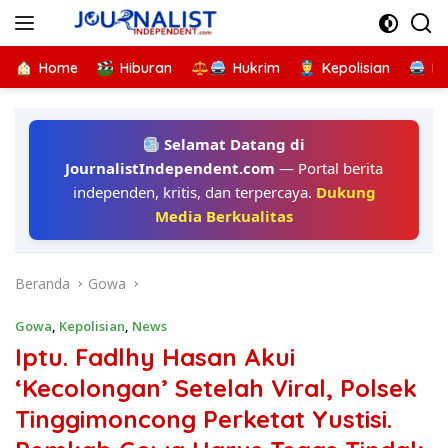
Langsung
ke
konten
Home
Hiburan
Hukrim
Kepolisian
Kr
Selamat Datang di
JournalistIndependent.com
— Portal berita
independen, kritis, dan terpercaya.
Dukung
Media Berkualitas
Beranda
Gowa
Gowa
,
Kepolisian
,
News
Iptu. Fadlhy Hasan Akui
‘Kecolongan’ Setelah Viral, Polsek
Tinggimoncong Perketat Yustisi.