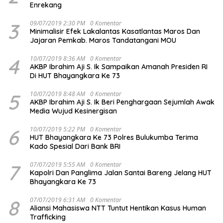
Enrekang
3
09/07/2019 2:30 PM
0 Komentar
Minimalisir Efek Lakalantas Kasatlantas Maros Dan
Jajaran Pemkab. Maros Tandatangani MOU
4
10/07/2019 8:36 AM
0 Komentar
AKBP Ibrahim Aji S. Ik Sampaikan Amanah Presiden RI
Di HUT Bhayangkara Ke 73
5
10/07/2019 8:48 AM
0 Komentar
AKBP Ibrahim Aji S. Ik Beri Penghargaan Sejumlah Awak
Media Wujud Kesinergisan
6
10/07/2019 5:22 PM
0 Komentar
HUT Bhayangkara Ke 73 Polres Bulukumba Terima
Kado Spesial Dari Bank BRI
7
07/07/2019 5:55 AM
0 Komentar
Kapolri Dan Panglima Jalan Santai Bareng Jelang HUT
Bhayangkara Ke 73
8
07/07/2019 6:31 AM
0 Komentar
Aliansi Mahasiswa NTT Tuntut Hentikan Kasus Human
Trafficking