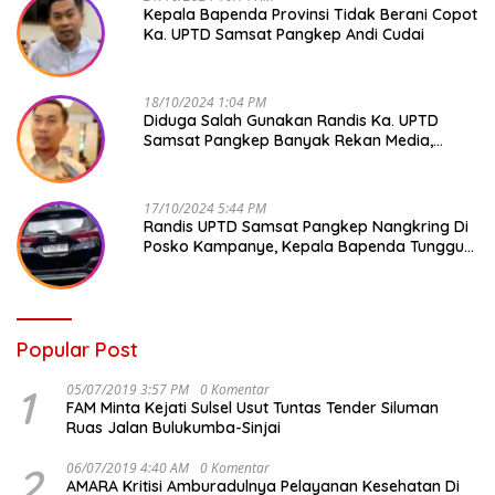
Kepala Bapenda Provinsi Tidak Berani Copot
Ka. UPTD Samsat Pangkep Andi Cudai
18/10/2024 1:04 PM
Diduga Salah Gunakan Randis Ka. UPTD
Samsat Pangkep Banyak Rekan Media,
Kepala Bapenda Ditantang Copot !
17/10/2024 5:44 PM
Randis UPTD Samsat Pangkep Nangkring Di
Posko Kampanye, Kepala Bapenda Tunggu
Reaksi Bawaslu
Popular Post
1
05/07/2019 3:57 PM
0 Komentar
FAM Minta Kejati Sulsel Usut Tuntas Tender Siluman
Ruas Jalan Bulukumba-Sinjai
2
06/07/2019 4:40 AM
0 Komentar
AMARA Kritisi Amburadulnya Pelayanan Kesehatan Di