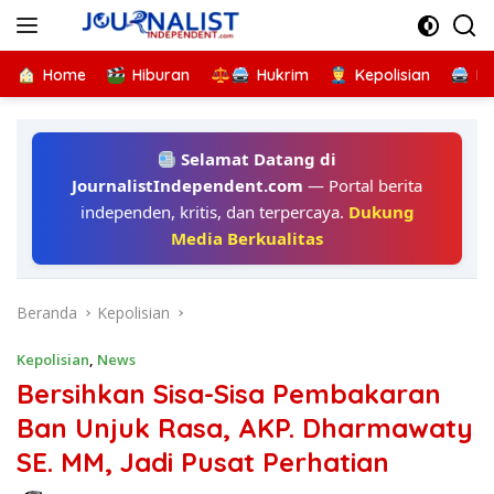
Langsung
ke
konten
Home
Hiburan
Hukrim
Kepolisian
Kr
Selamat Datang di
JournalistIndependent.com
— Portal berita
independen, kritis, dan terpercaya.
Dukung
Media Berkualitas
Beranda
Kepolisian
Kepolisian
,
News
Bersihkan Sisa-Sisa Pembakaran
Ban Unjuk Rasa, AKP. Dharmawaty
SE. MM, Jadi Pusat Perhatian