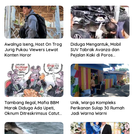
Awalnya Iseng, Host On Trog
Diduga Mengantuk, Mobil
Jurig Pukau Viewers Lewat
SUV Tabrak Avanza dan
Konten Horor
Pejalan Kaki di Poros
Pallangga Gowa
Tambang Ilegal, Mafia BBM
Unik, Warga Kompleks
Marak Diduga Ada Upeti,
Perikanan Sulap 30 Rumah
Oknum Ditreskrimsus Catut
Jadi Warna Warni
Nama Kapolda Sulsel