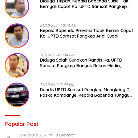
Diduga Titipan, Kepala Bapenda Sulsel Tak
Bernyali Copot Ka. UPTD Samsat Pangkep
Andi Cudai
21/10/2024 10:14 AM
Kepala Bapenda Provinsi Tidak Berani Copot
Ka. UPTD Samsat Pangkep Andi Cudai
18/10/2024 1:04 PM
Diduga Salah Gunakan Randis Ka. UPTD
Samsat Pangkep Banyak Rekan Media,
Kepala Bapenda Ditantang Copot !
17/10/2024 5:44 PM
Randis UPTD Samsat Pangkep Nangkring Di
Posko Kampanye, Kepala Bapenda Tunggu
Reaksi Bawaslu
Popular Post
05/07/2019 3:57 PM
0 Komentar