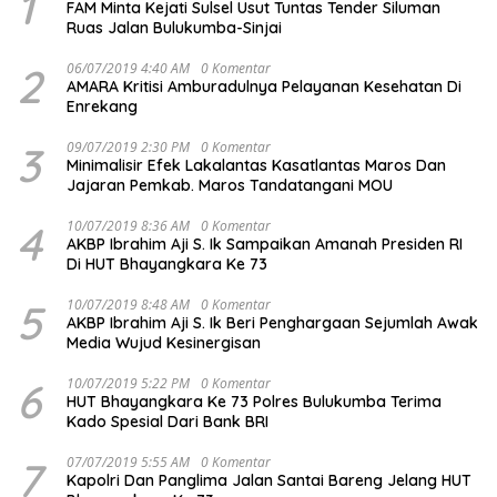
1
FAM Minta Kejati Sulsel Usut Tuntas Tender Siluman
Ruas Jalan Bulukumba-Sinjai
2
06/07/2019 4:40 AM
0 Komentar
AMARA Kritisi Amburadulnya Pelayanan Kesehatan Di
Enrekang
3
09/07/2019 2:30 PM
0 Komentar
Minimalisir Efek Lakalantas Kasatlantas Maros Dan
Jajaran Pemkab. Maros Tandatangani MOU
4
10/07/2019 8:36 AM
0 Komentar
AKBP Ibrahim Aji S. Ik Sampaikan Amanah Presiden RI
Di HUT Bhayangkara Ke 73
5
10/07/2019 8:48 AM
0 Komentar
AKBP Ibrahim Aji S. Ik Beri Penghargaan Sejumlah Awak
Media Wujud Kesinergisan
6
10/07/2019 5:22 PM
0 Komentar
HUT Bhayangkara Ke 73 Polres Bulukumba Terima
Kado Spesial Dari Bank BRI
7
07/07/2019 5:55 AM
0 Komentar
Kapolri Dan Panglima Jalan Santai Bareng Jelang HUT